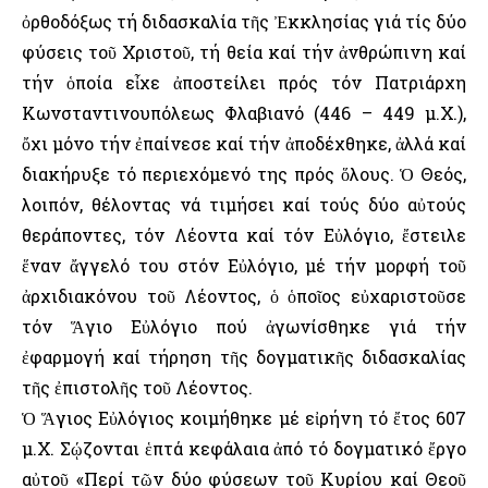
ὀρθοδόξως τή διδασκαλία τῆς Ἐκκλησίας γιά τίς δύο
φύσεις τοῦ Χριστοῦ, τή θεία καί τήν ἀνθρώπινη καί
τήν ὁποία εἶχε ἀποστείλει πρός τόν Πατριάρχη
Κωνσταντινουπόλεως Φλαβιανό (446 – 449 μ.Χ.),
ὄχι μόνο τήν ἐπαίνεσε καί τήν ἀποδέχθηκε, ἀλλά καί
διακήρυξε τό περιεχόμενό της πρός ὅλους. Ὁ Θεός,
λοιπόν, θέλοντας νά τιμήσει καί τούς δύο αὐτούς
θεράποντες, τόν Λέοντα καί τόν Εὐλόγιο, ἔστειλε
ἕναν ἄγγελό του στόν Εὐλόγιο, μέ τήν μορφή τοῦ
ἀρχιδιακόνου τοῦ Λέοντος, ὁ ὁποῖος εὐχαριστοῦσε
τόν Ἅγιο Εὐλόγιο πού ἀγωνίσθηκε γιά τήν
ἐφαρμογή καί τήρηση τῆς δογματικῆς διδασκαλίας
τῆς ἐπιστολῆς τοῦ Λέοντος.
Ὁ Ἅγιος Εὐλόγιος κοιμήθηκε μέ εἰρήνη τό ἔτος 607
μ.Χ. Σῴζονται ἑπτά κεφάλαια ἀπό τό δογματικό ἔργο
αὐτοῦ «Περί τῶν δύο φύσεων τοῦ Κυρίου καί Θεοῦ