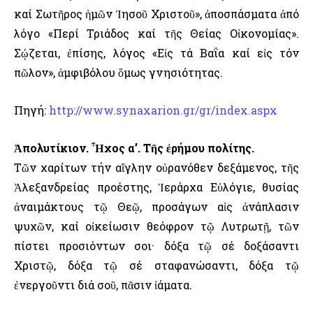
καί Σωτῆρος ἡμῶν Ἰησοῦ Χριστοῦ», ἀποσπάσματα ἀπό
λόγο «Περί Τριάδος καί τῆς Θείας Οἰκονομίας».
Σῴζεται, ἐπίσης, λόγος «Εἰς τά Βαΐα καί εἰς τόν
πῶλον», ἀμφιβόλου ὅμως γνησιότητας.
Πηγή:
http://www.synaxarion.gr/gr/index.aspx
Ἀπολυτίκιον. Ἦχος α’. Τῆς ἐρήμου πολίτης.
Τῶν χαρίτων τήν αἴγλην οὐρανόθεν δεξάμενος, τῆς
Ἀλεξανδρείας προέστης, Ἱεράρχα Εὐλόγιε, θυσίας
ἀναιμάκτους τῷ Θεῷ, προσάγων αἰς ἀνάπλασιν
ψυχῶν, καί οἰκείωσιν θεόφρον τῷ Λυτρωτῇ, τῶν
πίστει προσιόντων σοι· δόξα τῷ σέ δοξάσαντι
Χριστῷ, δόξα τῷ σέ σταφανώσαντι, δόξα τῷ
ἐνεργοῦντι διά σοῦ, πᾶσιν ἰάματα.