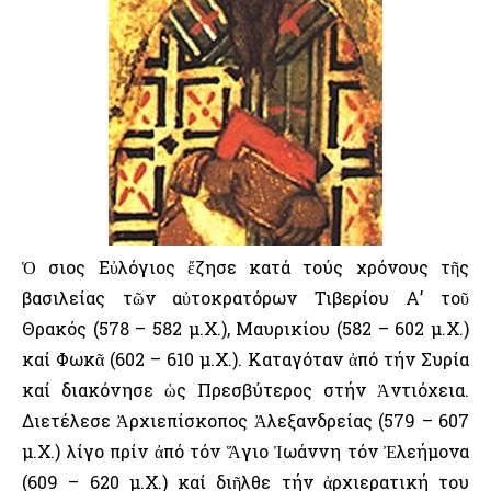
Ὁ Ὅσιος Εὐλόγιος ἔζησε κατά τούς χρόνους τῆς
βασιλείας τῶν αὐτοκρατόρων Τιβερίου Α’ τοῦ
Θρακός (578 – 582 μ.Χ.), Μαυρικίου (582 – 602 μ.Χ.)
καί Φωκᾶ (602 – 610 μ.Χ.). Καταγόταν ἀπό τήν Συρία
καί διακόνησε ὡς Πρεσβύτερος στήν Ἀντιόχεια.
Διετέλεσε Ἀρχιεπίσκοπος Ἀλεξανδρείας (579 – 607
μ.Χ.) λίγο πρίν ἀπό τόν Ἅγιο Ἰωάννη τόν Ἐλεήμονα
(609 – 620 μ.Χ.) καί διῆλθε τήν ἀρχιερατική του