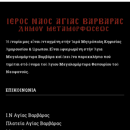
Ἡ ἐνορία μας εἶναι ἐνταγμένη στήν Ἱερά Μητρόπολη Κηφισίας
Ἁμαρουσίου & Ὠρωπου. Εἶναι ἀφιερωμένη στήν Ἅγια
Μεγαλομάρτυρα Βαρβάρα καί ἔχει ἕνα παρεκκλήσιο πού
τιμᾶται στό ὄνομα τοῦ Ἁγιου Μεγαλομάρτυρα Φανουρίου τοῦ
Νεοφανούς.
ΕΠΙΚΟΙΝΩΝΙΑ
Ι.Ν Αγίας Βαρβάρας
Πλατεία Αγίας Βαρβάρας