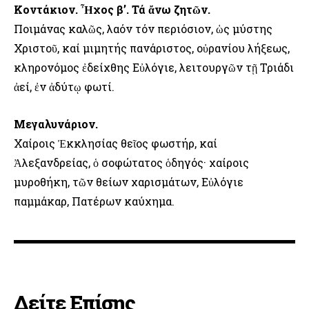
Κοντάκιον. Ἦχος β’. Τά ἄνω ζητῶν.
Ποιμάνας καλῶς, λαόν τόν περιόσιον, ὡς μύστης
Χριστοῦ, καί μιμητής πανάριστος, οὐρανίου λήξεως,
κληρονόμος ἐδείχθης Εὐλόγιε, λειτουργῶν τῇ Τριάδι
ἀεί, ἐν ἀδύτῳ φωτί.
Μεγαλυνάριον.
Χαίροις Ἐκκλησίας θεῖος φωστήρ, καί
Ἀλεξανδρείας, ὁ σοφώτατος ὁδηγός· χαίροις
μυροθήκη, τῶν θείων χαρισμάτων, Εὐλόγιε
παμμάκαρ, Πατέρων καύχημα.
Δείτε Επίσης