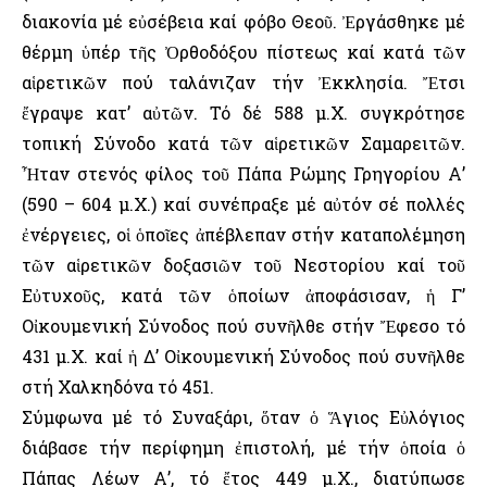
διακονία μέ εὐσέβεια καί φόβο Θεοῦ. Ἐργάσθηκε μέ
θέρμη ὑπέρ τῆς Ὀρθοδόξου πίστεως καί κατά τῶν
αἱρετικῶν πού ταλάνιζαν τήν Ἐκκλησία. Ἔτσι
ἔγραψε κατ’ αὐτῶν. Τό δέ 588 μ.Χ. συγκρότησε
τοπική Σύνοδο κατά τῶν αἱρετικῶν Σαμαρειτῶν.
Ἦταν στενός φίλος τοῦ Πάπα Ρώμης Γρηγορίου Α’
(590 – 604 μ.Χ.) καί συνέπραξε μέ αὐτόν σέ πολλές
ἐνέργειες, οἱ ὁποῖες ἀπέβλεπαν στήν καταπολέμηση
τῶν αἱρετικῶν δοξασιῶν τοῦ Νεστορίου καί τοῦ
Εὐτυχοῦς, κατά τῶν ὁποίων ἀποφάσισαν, ἡ Γ’
Οἰκουμενική Σύνοδος πού συνῆλθε στήν Ἔφεσο τό
431 μ.Χ. καί ἡ Δ’ Οἰκουμενική Σύνοδος πού συνῆλθε
στή Χαλκηδόνα τό 451.
Σύμφωνα μέ τό Συναξάρι, ὅταν ὁ Ἅγιος Εὐλόγιος
διάβασε τήν περίφημη ἐπιστολή, μέ τήν ὁποία ὁ
Πάπας Λέων Α’, τό ἔτος 449 μ.Χ., διατύπωσε