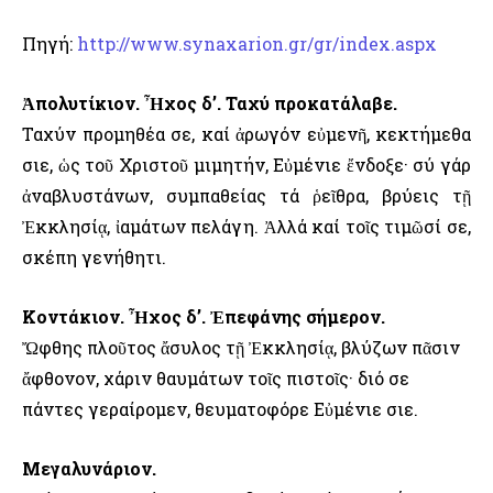
Πηγή:
http://www.synaxarion.gr/gr/index.aspx
Ἀπολυτίκιον. Ἦχος δ’. Ταχύ προκατάλαβε.
Ταχύν προμηθέα σε, καί ἀρωγόν εὐμενῆ, κεκτήμεθα
Ὅσιε, ὡς τοῦ Χριστοῦ μιμητήν, Εὐμένιε ἔνδοξε· σύ γάρ
ἀναβλυστάνων, συμπαθείας τά ῥεῖθρα, βρύεις τῇ
Ἐκκλησίᾳ, ἰαμάτων πελάγη. Ἀλλά καί τοῖς τιμῶσί σε,
σκέπη γενήθητι.
Κοντάκιον. Ἦχος δ’. Ἐπεφάνης σήμερον.
Ὤφθης πλοῦτος ἄσυλος τῇ Ἐκκλησίᾳ, βλύζων πᾶσιν
ἄφθονον, χάριν θαυμάτων τοῖς πιστοῖς· διό σε
πάντες γεραίρομεν, θευματοφόρε Εὐμένιε Ὅσιε.
Μεγαλυνάριον.