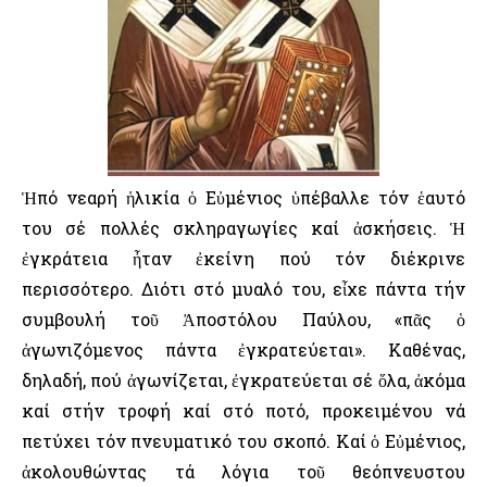
Ἡπό νεαρή ἡλικία ὁ Εὐμένιος ὑπέβαλλε τόν ἑαυτό
του σέ πολλές σκληραγωγίες καί ἀσκήσεις. Ἡ
ἐγκράτεια ἦταν ἐκείνη πού τόν διέκρινε
περισσότερο. Διότι στό μυαλό του, εἶχε πάντα τήν
συμβουλή τοῦ Ἀποστόλου Παύλου, «πᾶς ὁ
ἀγωνιζόμενος πάντα ἐγκρατεύεται». Καθένας,
δηλαδή, πού ἀγωνίζεται, ἐγκρατεύεται σέ ὅλα, ἀκόμα
καί στήν τροφή καί στό ποτό, προκειμένου νά
πετύχει τόν πνευματικό του σκοπό. Καί ὁ Εὐμένιος,
ἀκολουθώντας τά λόγια τοῦ θεόπνευστου