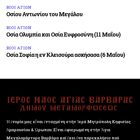
ΒΙΟΙ ΑΓΙΩΝ
Οσίου Αντωνίου του Μεγάλου
ΒΙΟΙ ΑΓΙΩΝ
Οσία Ολυμπία και Οσία Ευφροσύνη (11 Μαΐου)
ΒΙΟΙ ΑΓΙΩΝ
Οσία Σοφία η εν Κλεισούρα ασκήσασα (6 Μαΐου)
Ἡ ἐνορία μας εἶναι ἐνταγμένη στήν Ἱερά Μητρόπολη Κηφισίας
Ἁμαρουσίου & Ὠρωπου. Εἶναι ἀφιερωμένη στήν Ἅγια
Μεγαλομάρτυρα Βαρβάρα καί ἔχει ἕνα παρεκκλήσιο πού