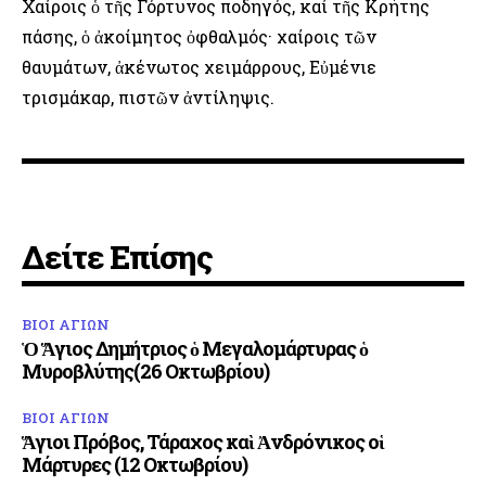
Χαίροις ὁ τῆς Γόρτυνος ποδηγός, καί τῆς Κρήτης
πάσης, ὁ ἀκοίμητος ὀφθαλμός· χαίροις τῶν
θαυμάτων, ἀκένωτος χειμάρρους, Εὐμένιε
τρισμάκαρ, πιστῶν ἀντίληψις.
Δείτε Επίσης
ΒΙΟΙ ΑΓΙΩΝ
Ὁ Ἅγιος Δημήτριος ὁ Μεγαλομάρτυρας ὁ
Μυροβλύτης(26 Οκτωβρίου)
ΒΙΟΙ ΑΓΙΩΝ
Ἅγιοι Πρόβος, Τάραχος καὶ Ἀνδρόνικος οἱ
Μάρτυρες (12 Οκτωβρίου)