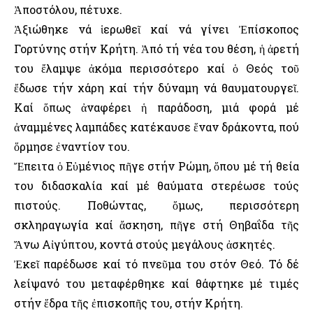
Ἀποστόλου, πέτυχε.
Ἀξιώθηκε νά ἱερωθεῖ καί νά γίνει Ἐπίσκοπος
Γορτύνης στήν Κρήτη. Ἀπό τή νέα του θέση, ἡ ἀρετή
του ἔλαμψε ἀκόμα περισσότερο καί ὁ Θεός τοῦ
ἔδωσε τήν χάρη καί τήν δύναμη νά θαυματουργεῖ.
Καί ὅπως ἀναφέρει ἡ παράδοση, μιά φορά μέ
ἀναμμένες λαμπάδες κατέκαυσε ἕναν δράκοντα, πού
ὅρμησε ἐναντίον του.
Ἔπειτα ὁ Εὐμένιος πῆγε στήν Ρώμη, ὅπου μέ τή θεία
του διδασκαλία καί μέ θαύματα στερέωσε τούς
πιστούς. Ποθώντας, ὅμως, περισσότερη
σκληραγωγία καί ἄσκηση, πῆγε στή Θηβαΐδα τῆς
Ἄνω Αἰγύπτου, κοντά στούς μεγάλους ἀσκητές.
Ἐκεῖ παρέδωσε καί τό πνεῦμα του στόν Θεό. Τό δέ
λείψανό του μεταφέρθηκε καί θάφτηκε μέ τιμές
στήν ἕδρα τῆς ἐπισκοπῆς του, στήν Κρήτη.