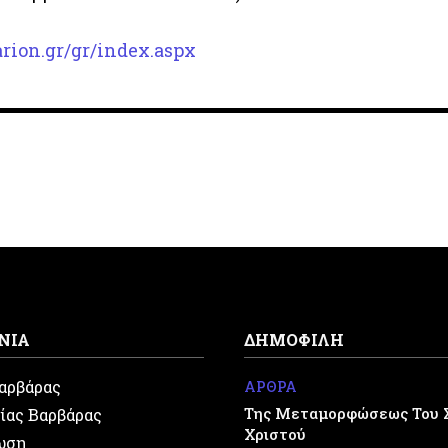
rion.gr/gr/index.aspx
ΝΙΑ
ΔΗΜΟΦΙΛΗ
Βαρβάρας
ΑΡΘΡΑ
Της Μεταμορφώσεως Του 
ίας Βαρβάρας
Χριστού
ωση