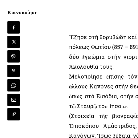
Κοινοποίηση
Ἔζησε στή θορυβώδη καί 
πόλεως Φωτίου (857 – 891
δύο ἐγκώμια στήν γιορ
Ἀκολουθία τους.
Μελοποίησε ἐπίσης τόν
ἄλλους Κανόνες στήν Θε
ὅπως στά Εἰσόδια, στήν 
τῷ Σταυρῷ τοῦ Ἰησοῦ».
(Στοιχεῖα τῆς βιογραφ
Ἐπισκόπου Ἀμάστριδος
Κανόνων. Ἴσως βέβαια, νά