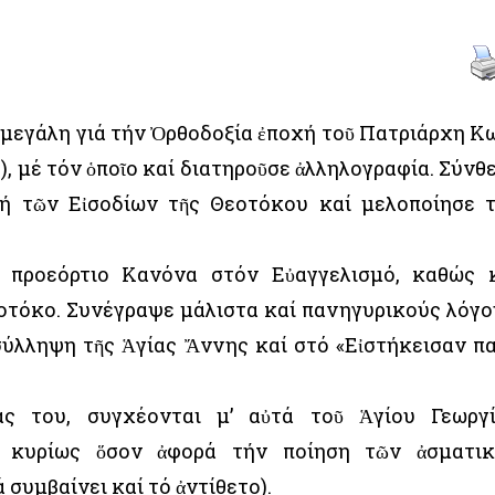
μεγάλη γιά τήν Ὀρθοδοξία ἐποχή τοῦ Πατριάρχη Κ
), μέ τόν ὁποῖο καί διατηροῦσε ἀλληλογραφία. Σύνθ
τή τῶν Εἰσοδίων τῆς Θεοτόκου καί μελοποίησε 
 προεόρτιο Κανόνα στόν Εὐαγγελισμό, καθώς 
οτόκο. Συνέγραψε μάλιστα καί πανηγυρικούς λόγο
σύλληψη τῆς Ἁγίας Ἄννης καί στό «Εἰστήκεισαν π
ίας του, συγχέονται μ’ αὐτά τοῦ Ἁγίου Γεωργ
, κυρίως ὅσον ἀφορά τήν ποίηση τῶν ἀσματι
 συμβαίνει καί τό ἀντίθετο).