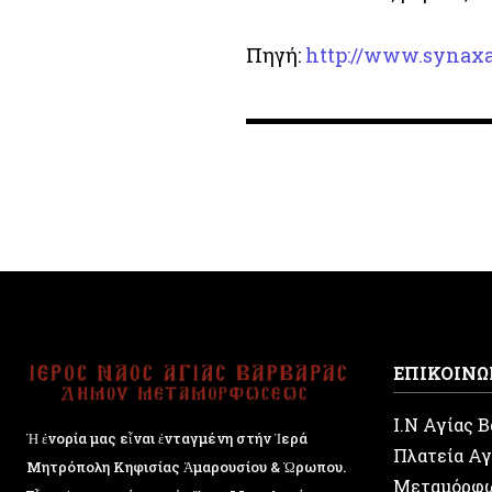
Πηγή:
http://www.synaxa
ΕΠΙΚΟΙΝΩ
Ι.Ν Αγίας 
Ἡ ἐνορία μας εἶναι ἐνταγμένη στήν Ἱερά
Πλατεία Αγ
Μητρόπολη Κηφισίας Ἁμαρουσίου & Ὠρωπου.
Μεταμόρφ