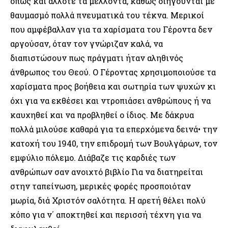
όπως και άλλοτε τα μέλλοντα, καθώς διηγούνται με
θαυμασμό πολλά πνευματικά του τέκνα. Μερικοί
που αμφέβαλλαν για τα χαρίσματα του Γέροντα δεν
αργούσαν, όταν τον γνώριζαν καλά, να
διαπιστώσουν πως πράγματι ήταν αληθινός
άνθρωπος του Θεού. Ο Γέροντας χρησιμοποιούσε τα
χαρίσματα προς βοήθεια και σωτηρία των ψυχών κι
όχι για να εκθέσει και ντροπιάσει ανθρώπους ή να
καυχηθεί και να προβληθεί ο ίδιος. Με δάκρυα
πολλά μιλούσε καθαρά για τα επερχόμενα δεινά• την
κατοχή του 1940, την επιδρομή των Βουλγάρων, τον
εμφύλιο πόλεμο. Διάβαζε τις καρδιές των
ανθρώπων σαν ανοιχτό βιβλίο Για να διατηρείται
στην ταπείνωση, μερικές φορές προσποιόταν
μωρία, διά Χριστόν σαλότητα. Η αρετή θέλει πολύ
κόπο για ν΄ αποκτηθεί και περισσή τέχνη για να