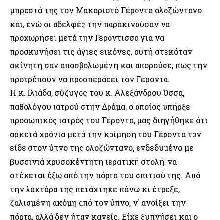
μπροστά της τον Μακαριστό Γέροντα ολοζώντανο
και, ενώ οι αδελφές την παρακινούσαν να
προχωρήσει μετά την Γερόντισσα για να
προσκυνήσει τις άγιες εικόνες, αυτή στεκόταν
ακίνητη σαν αποσβολωμένη και απορούσε, πως την
προτρέπουν να προσπεράσει τον Γέροντα.
Η κ. Ιλιάδα, σύζυγος του κ. Αλεξάνδρου Όσσα,
παθολόγου ιατρού στην Δράμα, ο οποίος υπήρξε
προσωπικός ιατρός του Γέροντα, μας διηγήθηκε ότι
αρκετά χρόνια μετά την κοίμηση του Γέροντα τον
είδε στον ύπνο της ολοζώντανο, ενδεδυμένο με
βυσσινιά χρυσοκέντητη ιερατική στολή, να
στέκεται έξω από την πόρτα του σπιτιού της. Από
την λαχτάρα της πετάχτηκε πάνω κι έτρεξε,
ζαλισμένη ακόμη από τον ύπνο, ν΄ ανοίξει την
πόρτα, αλλά δεν ήταν κανείς. Είχε ξυπνήσει και ο