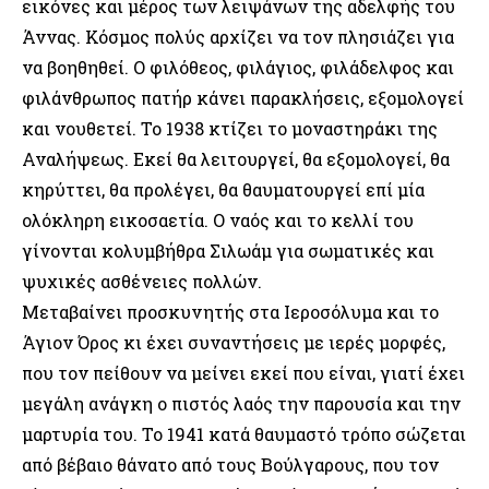
εικόνες και μέρος των λειψάνων της αδελφής του
Άννας. Κόσμος πολύς αρχίζει να τον πλησιάζει για
να βοηθηθεί. Ο φιλόθεος, φιλάγιος, φιλάδελφος και
φιλάνθρωπος πατήρ κάνει παρακλήσεις, εξομολογεί
και νουθετεί. Το 1938 κτίζει το μοναστηράκι της
Αναλήψεως. Εκεί θα λειτουργεί, θα εξομολογεί, θα
κηρύττει, θα προλέγει, θα θαυματουργεί επί μία
ολόκληρη εικοσαετία. Ο ναός και το κελλί του
γίνονται κολυμβήθρα Σιλωάμ για σωματικές και
ψυχικές ασθένειες πολλών.
Μεταβαίνει προσκυνητής στα Ιεροσόλυμα και το
Άγιον Όρος κι έχει συναντήσεις με ιερές μορφές,
που τον πείθουν να μείνει εκεί που είναι, γιατί έχει
μεγάλη ανάγκη ο πιστός λαός την παρουσία και την
μαρτυρία του. Το 1941 κατά θαυμαστό τρόπο σώζεται
από βέβαιο θάνατο από τους Βούλγαρους, που τον