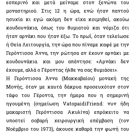
εσπερινό και μετά μείναμε στον ξενώνα του
μοναστηριού. Στις 12 η ώρα, ενώ ήταν παντού
ησυχία κι εγώ ακόμη δεν είχα κοιμηθεί, ακούω
κουδουνάκια, όπως του θυμιατού και νόμιζα ότι
ήταν αρνάκι που ήταν έξω. Το πρωΐ, όταν τελείωσε
ή Θεία Λειτουργία, την ώρα που πίναμε καφέ με την
Γερόντισσα Άννα, την ρώτησα αν έχουν αρνάκι με
κουδουνάκια. και μου απάντησε: «Αρνάκι δεν
έχουμε, αλλά ο Γέροντας ήλθε να σας θυμιάσει».
Η Γερόντισσα Άννα (Μακκαβαίου) μοναχή της
Μονής, όταν με καυτά δάκρυα προσευχόταν στον
τάφο του Γέροντα, την ήμερα που η σημερινή
ηγουμένη (σημείωση VatopaidiFriend: νυν ήδη
μακαριστή Γερόντισσα Ακυλίνα) επρόκειτο να
υποστεί σοβαρή χειρουργική επέμβαση (τον
Νοέμβριο του 1973), άκουσε καθαρά την φωνή του