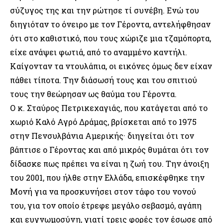
σύζυγος της και την ρώτησε τί συνέβη. Ενώ του
διηγιόταν το όνειρο με τον Γέροντα, αντελήφθησαν
ότι στο καθιστικό, που τους χώριζε μια τζαμόπορτα,
είχε ανάψει φωτιά, από το αναμμένο καντήλι.
Καίγονταν τα ντουλάπια, οι εικόνες όμως δεν είχαν
πάθει τίποτα. Την διάσωσή τους και του σπιτιού
τους την θεώρησαν ως θαύμα του Γέροντα.
Ο κ. Σταύρος Πετρικεχαγιάς, που κατάγεται από το
χωριό Καλό Αγρό Δράμας, βρίσκεται από το 1975
στην Πενσυλβάνια Αμερικής· διηγείται ότι τον
βάπτισε ο Γέροντας και από μικρός θυμάται ότι τον
δίδασκε πως πρέπει να είναι η ζωή του. Την άνοιξη
του 2001, που ήλθε στην Ελλάδα, επισκέφθηκε την
Μονή για να προσκυνήσει στον τάφο του νονού
του, για τον οποίο έτρεφε μεγάλο σεβασμό, αγάπη
και ευγνωμοσύνη, γιατί τρεις φορές τον έσωσε από