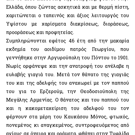
Ελλάδα, όπου ζώντας ασκητικά και με θερμή πίστη,
χαριτώνεται ο ταπεινός και άξιος λειτουργός του
Υψίστου με χαρίσματα διακρίσεως, διοράσεως,
προοράσεως και προφητείας.
Συμπληρώνονται εφέτος 46 έτη από την μακαρία
εκδημία του αοιδίμου πατρός Γεωργίου, που
γεννήθηκε στην Αργυρούπολη του Πόντου το 1901.
Νωρίς ορφάνεψε και την ανατροφή του ανέλαβε η
ευλαβής γιαγιά του. Μετά τον θάνατο της γιαγιάς
του και της αδελφής του αναχωρεί με τον παππού
του για το Ερζερούμ, την Θεοδοσιούπολη της
Μεγάλης Αρμενίας. Ο θάνατος και του παππού του
και η κακομεταχείριση του αδελφού του τον
φέρνουν στα μέρη του Καυκάσου Μόνος, φτωχός,
πονεμένος κι αναγκεμένος, συντροφευόμενος από
αγίους σε όνειρα και οράματα, φθάνει στην Τυφλίδα