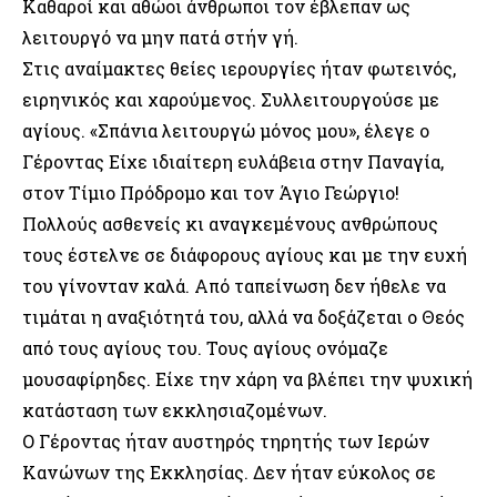
Καθαροί και αθώοι άνθρωποι τον έβλεπαν ως
λειτουργό να μην πατά στήν γή.
Στις αναίμακτες θείες ιερουργίες ήταν φωτεινός,
ειρηνικός και χαρούμενος. Συλλειτουργούσε με
αγίους. «Σπάνια λειτουργώ μόνος μου», έλεγε ο
Γέροντας Είχε ιδιαίτερη ευλάβεια στην Παναγία,
στον Τίμιο Πρόδρομο και τον Άγιο Γεώργιο!
Πολλούς ασθενείς κι αναγκεμένους ανθρώπους
τους έστελνε σε διάφορους αγίους και με την ευχή
του γίνονταν καλά. Από ταπείνωση δεν ήθελε να
τιμάται η αναξιότητά του, αλλά να δοξάζεται ο Θεός
από τους αγίους του. Τους αγίους ονόμαζε
μουσαφίρηδες. Είχε την χάρη να βλέπει την ψυχική
κατάσταση των εκκλησιαζομένων.
Ο Γέροντας ήταν αυστηρός τηρητής των Ιερών
Καvώνων της Εκκλησίας. Δεν ήταν εύκολος σε