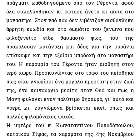
πράγματι καθοδηγούμενο από τον Γέροντα, αφού
όλα ευκολύνθηκαν κι έφτασε άνετα κι αίσια στο
μοναστήρι. Στον ναό που δεν λιβάνιζαν αισθάνθηκε
άρρητη ευωδία και στο δωμάτιο του ξενώνα που
φιλοξενείτο είδε θαυμαστό φως, που της
προκάλεσαν κατάνυξη και δέος για την ουράνια
επίσκεψη και την εξαίσια υποδοχή στο μοναστήρι
του. Η παρουσία του Γέροντα ήταν αισθητή στον
ιερό χώρο. Προσκυνώντας στο τάφο του πείσθηκε
πως είχε γνωρίσει ένα μεγάλο προστάτη στην ζωή
της, ένα καινούργιο μεσίτη στον Θεό και πως η
Μονή φυλάγει έναν πολύτιμο θησαυρό, γι΄ αυτό και
νοερά κι΄ ευγνώμονα βρίσκεται εκεί, όπως και
πολλές φιλομόναχες ψυχές.
Η μητέρα του κ. Κωνσταντίνου Παπαδόπουλου,
κατοίκου Σίψας, τα χαράματα της 4ης Νοεμβρίου