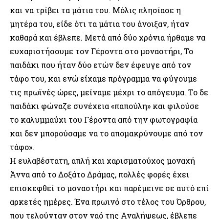
και να τρίβει τα μάτια του. Μόλις πλησίασε η
μητέρα του, είδε ότι τα μάτια του άνοιξαν, ήταν
καθαρά και έβλεπε. Μετά από δύο χρόνια ήρθαμε να
ευχαριστήσουμε τον Γέροντα στο μοναστήρι, Το
παιδάκι που ήταν δύο ετών δεν έφευγε από τον
τάφο του, και ενώ είχαμε πρόγραμμα να φύγουμε
τις πρωϊνές ώρες, μείναμε μέχρι το απόγευμα. Το δε
παιδάκι φώναζε συνέχεια «παπούλη» και φιλούσε
το καλυμμαύχι του Γέροντα από την φωτογραφία
και δεν μπορούσαμε να το απομακρύνουμε από τον
τάφο».
Η ευλαβέστατη, απλή και χαρισματούχος μοναχή
Άννα από το Δοξάτο Δράμας, πολλές φορές έχει
επισκεφθεί το μοναστήρι και παρέμεινε σε αυτό επί
αρκετές ημέρες. Ένα πρωινό στο τέλος του Όρθρου,
που τελούνταν στον ναό της Αναλήψεως, έβλεπε