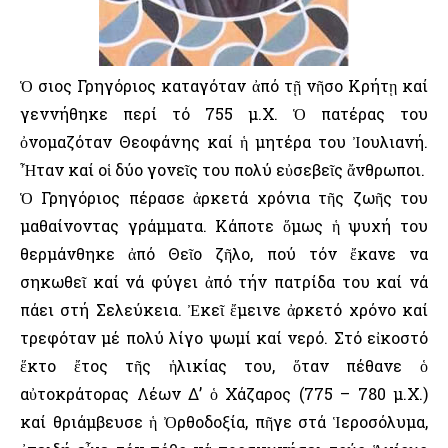
Ὁ Ὅσιος Γρηγόριος καταγόταν ἀπό τῇ νῆσο Κρήτῃ καί
γεννήθηκε περί τό 755 μ.Χ. Ὁ πατέρας του
ὀνομαζόταν Θεοφάνης καί ἡ μητέρα του Ἰουλιανή.
Ἦταν καί οἱ δύο γονεῖς του πολύ εὐσεβεῖς ἄνθρωποι.
Ὁ Γρηγόριος πέρασε ἀρκετά χρόνια τῆς ζωῆς του
μαθαίνοντας γράμματα. Κάποτε ὅμως ἡ ψυχή του
θερμάνθηκε ἀπό Θεῖο ζῆλο, πού τόν ἔκανε να
σηκωθεῖ καί νά φύγει ἀπό τήν πατρίδα του καί νά
πάει στή Σελεύκεια. Ἐκεῖ ἔμεινε ἀρκετό χρόνο καί
τρεφόταν μέ πολύ λίγο ψωμί καί νερό. Στό εἰκοστό
ἕκτο ἔτος τῆς ἡλικίας του, ὅταν πέθανε ὁ
αὐτοκράτορας Λέων Δ’ ὁ Χάζαρος (775 – 780 μ.Χ.)
καί θριάμβευσε ἡ Ὀρθοδοξία, πῆγε στά Ἱεροσόλυμα,