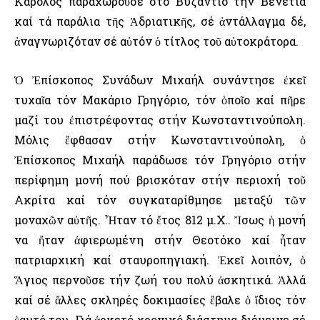
Κάρολος παραχωροῦσε στό Βυζάντιο τήν Βενετία
καί τά παράλια τῆς Ἀδριατικῆς, σέ ἀντάλλαγμα δέ,
ἀναγνωριζόταν σέ αὐτόν ὁ τίτλος τοῦ αὐτοκράτορα.
Ὁ Ἐπίσκοπος Συνάδων Μιχαήλ συνάντησε ἐκεῖ
τυχαῖα τόν Μακάριο Γρηγόριο, τόν ὁποῖο καί πῆρε
μαζί του ἐπιστρέφοντας στήν Κωνσταντινούπολη.
Μόλις ἔφθασαν στήν Κωνσταντινούπολη, ὁ
Ἐπίσκοπος Μιχαήλ παράδωσε τόν Γρηγόριο στήν
περίφημη μονή πού βρισκόταν στήν περιοχή τοῦ
Ακρίτα καί τόν συγκαταρίθμησε μεταξύ τῶν
μοναχῶν αὐτῆς. Ἦταν τό ἔτος 812 μ.Χ.. Ἴσως ἡ μονή
να ἤταν ἀφιερωμένη στήν Θεοτόκο καί ἦταν
πατριαρχική καί σταυροπηγιακή. Ἐκεῖ λοιπόν, ὁ
Ἅγιος περνοῦσε τήν ζωή του πολύ ἀσκητικά. Ἀλλά
καί σέ ἄλλες σκληρές δοκιμασίες ἔβαλε ὁ ἴδιος τόν
ἑαυτό του. Γιά ἀρκετό χρονικό διάστημα διέμεινε σέ