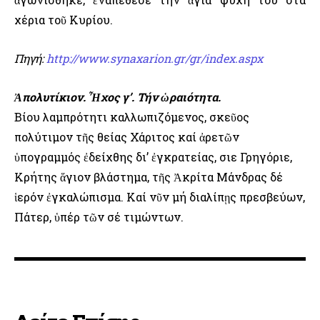
χέρια τοῦ Κυρίου.
Πηγή:
http://www.synaxarion.gr/gr/index.aspx
Ἀπολυτίκιον. Ἦχος γ’. Τήν ὡραιότητα.
Βίου λαμπρότητι καλλωπιζόμενος, σκεῦος
πολύτιμον τῆς θείας Χάριτος καί ἀρετῶν
ὑπογραμμός ἐδείχθης δι’ ἐγκρατείας, Ὅσιε Γρηγόριε,
Κρήτης ἅγιον βλάστημα, τῆς Ἀκρίτα Μάνδρας δέ
ἱερόν ἐγκαλώπισμα. Καί νῦν μή διαλίπῃς πρεσβεύων,
Πάτερ, ὑπέρ τῶν σέ τιμώντων.