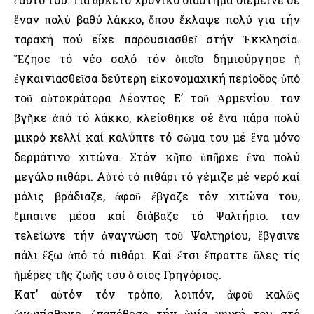
ἕναν πολύ βαθύ λάκκο, ὅπου ἔκλαψε πολύ για τήν
ταραχή πού εἶχε παρουσιασθεῖ στήν Ἐκκλησία.
Ἔζησε τό νέο σαλό τόν ὁποῖο δημιούργησε ἡ
ἐγκαινιασθεῖσα δεύτερη εἰκονομαχική περίοδος ὑπό
τοῦ αὐτοκράτορα Λέοντος Ε’ τοῦ Ἀρμενίου. Ὅταν
βγῆκε ἀπό τό λάκκο, κλείσθηκε σέ ἕνα πάρα πολύ
μικρό κελλί καί καλύπτε τό σῶμα του μέ ἕνα μόνο
δερμάτινο χιτώνα. Στόν κῆπο ὑπῆρχε ἔνα πολύ
μεγάλο πιθάρι. Αὐτό τό πιθάρι τό γέμιζε μέ νερό καί
μόλις βράδιαζε, ἀφοῦ ἔβγαζε τόν χιτώνα του,
ἔμπαινε μέσα καί διάβαζε τό Ψαλτήριο. Ὅταν
τελείωνε τήν ἀναγνώση τοῦ Ψαλτηρίου, ἔβγαινε
πάλι ἔξω ἀπό τό πιθάρι. Καί ἔτσι ἔπραττε ὅλες τίς
ἡμέρες τῆς ζωῆς του ὁ Ὅσιος Γρηγόριος.
Κατ’ αὐτόν τόν τρόπο, λοιπόν, ἀφοῦ καλῶς
ἀγωνίσθηκε, ἐναπέθεσε τήν ἁγία ψυχή του στά