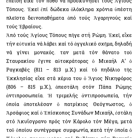
ἐπειδή εἶχε τόν πόθο νά προσκυνήσει τούς Ἁγίους
Τόπους. Ἐκεῖ ἐπί δώδεκα ὁλόκληρα χρόνια ὑπέστη
πλεῖστα δεινοπαθήματα ἀπό τούς Ἀγαρηνούς καί
τούς Ἑβραίους.
Ἀπό τούς Ἁγίους Τόπους πῆγε στή Ρώμη. Ἐκεῖ, εἶχε
τήν εὐτυχία νά λάβει καί τό ἀγγελικό σχῆμα, δηλαδή
νά γίνει μοναχός. Ὅταν μετά τόν θάνατο τοῦ
Σταυρακίου ἔγινε αὐτοκράτορας ὁ Μιχαήλ Α’ ὁ
Ραγκαβές (811 – 813 μ.Χ.) καί τό πηδάλιο τῆς
Ἐκκλησίας εἶχε στά χέρια του ὁ Ἅγιος Νικηφόρος
(806 – 815 μ.Χ.), ἀπεστάλη στόν Πάπα Ρώμης
ἀντιπροσωπεία. Ἡ τριμελής ἀντιπροσωπεία, τήν
ὁποία ἀποτελέσαν ὁ πατρίκιος Θεόγνωστος, ὁ
Ἀρσάφιος καί ὁ Ἐπίσκοπος Συνάδων Μιχαήλ, ἐστάλη
στό Ἀκυΐσγρανο πρός τόν Κάρολο τόν Μέγα, μετά
τοῦ ὁποίου συνέγραψε συμφωνία, κατά τήν ὁποία ὁ