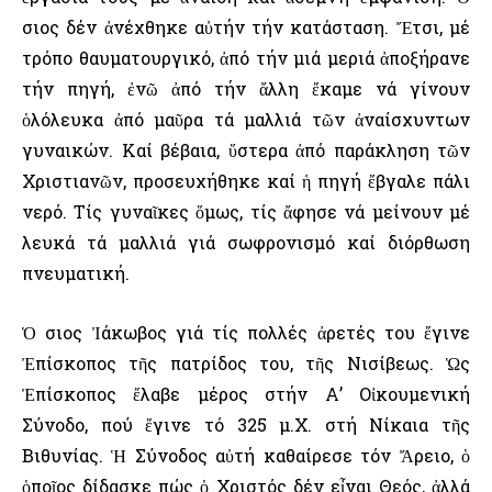
Ὅσιος δέν ἀνέχθηκε αὐτήν τήν κατάσταση. Ἔτσι, μέ
τρόπο θαυματουργικό, ἀπό τήν μιά μεριά ἀποξήρανε
τήν πηγή, ἐνῶ ἀπό τήν ἄλλη ἔκαμε νά γίνουν
ὁλόλευκα ἀπό μαῦρα τά μαλλιά τῶν ἀναίσχυντων
γυναικών. Καί βέβαια, ὕστερα ἀπό παράκληση τῶν
Χριστιανῶν, προσευχήθηκε καί ἡ πηγή ἔβγαλε πάλι
νερό. Τίς γυναῖκες ὅμως, τίς ἄφησε νά μείνουν μέ
λευκά τά μαλλιά γιά σωφρονισμό καί διόρθωση
πνευματική.
Ὁ Ὅσιος Ἰάκωβος γιά τίς πολλές ἀρετές του ἔγινε
Ἐπίσκοπος τῆς πατρίδος του, τῆς Νισίβεως. Ὡς
Ἐπίσκοπος ἔλαβε μέρος στήν Α’ Οἰκουμενική
Σύνοδο, πού ἔγινε τό 325 μ.Χ. στή Νίκαια τῆς
Βιθυνίας. Ἡ Σύνοδος αὐτή καθαίρεσε τόν Ἄρειο, ὁ
ὁποῖος δίδασκε πώς ὁ Χριστός δέν εἶναι Θεός, ἀλλά