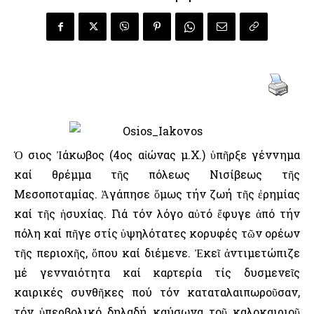
Ὁ Ὅσιος Ἰάκωβος (4ος αἰώνας μ.Χ.) ὑπῆρξε γέννημα
καί θρέμμα τῆς πόλεως Νισίβεως τῆς
Μεσοποταμίας. Ἀγάπησε ὅμως τήν ζωή τῆς ἐρημίας
καί τῆς ἡσυχίας. Γιά τόν λόγο αὐτό ἔφυγε ἀπό τήν
πόλη καί πῆγε στίς ὑψηλότατες κορυφές τῶν ορέων
τῆς περιοχῆς, ὅπου καί διέμενε. Ἐκεῖ ἀντιμετώπιζε
μέ γενναιότητα καί καρτερία τίς δυσμενεῖς
καιρικές συνθῆκες πού τόν καταταλαιπωροῦσαν,
τόν ὑπερβολικό δηλαδή καύσωνα τοῦ καλοκαιριοῦ