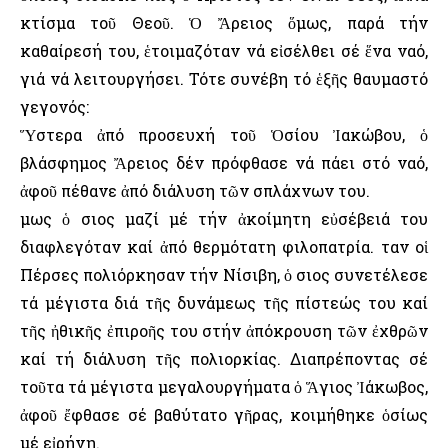
κτίσμα τοῦ Θεοῦ. Ὁ Ἄρειος ὅμως, παρά τήν
καθαίρεσή του, ἑτοιμαζόταν νά εἰσέλθει σέ ἕνα ναό,
γιά νά λειτουργήσει. Τότε συνέβη τό ἑξῆς θαυμαστό
γεγονός:
Ὕστερα ἀπό προσευχή τοῦ Ὁσίου Ἰακώβου, ὁ
βλάσφημος Ἄρειος δέν πρόφθασε νά πάει στό ναό,
ἀφοῦ πέθανε ἀπό διάλυση τῶν σπλάχνων του.
Ὅμως ὁ Ὅσιος μαζί μέ τήν ἀκοίμητη εὐσέβειά του
διαφλεγόταν καί ἀπό θερμότατη φιλοπατρία. Ὅταν οἱ
Πέρσες πολιόρκησαν τήν Νίσιβη, ὁ Ὅσιος συνετέλεσε
τά μέγιστα διά τῆς δυνάμεως τῆς πίστεώς του καί
τῆς ἠθικῆς ἐπιροῆς του στήν ἀπόκρουση τῶν ἐχθρῶν
καί τή διάλυση τῆς πολιορκίας. Διαπρέποντας σέ
τοῦτα τά μέγιστα μεγαλουργήματα ὁ Ἅγιος Ἰάκωβος,
ἀφοῦ ἔφθασε σέ βαθύτατο γῆρας, κοιμήθηκε ὁσίως
μέ εἰρήνη.