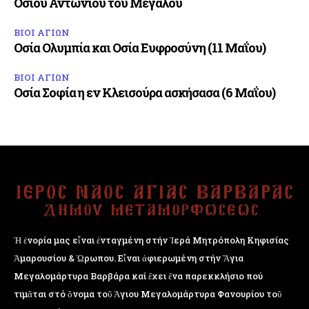
Οσίου Αντωνίου του Μεγάλου
ΒΙΟΙ ΑΓΙΩΝ
Οσία Ολυμπία και Οσία Ευφροσύνη (11 Μαΐου)
ΒΙΟΙ ΑΓΙΩΝ
Οσία Σοφία η εν Κλεισούρα ασκήσασα (6 Μαΐου)
Ἡ ἐνορία μας εἶναι ἐνταγμένη στήν Ἱερά Μητρόπολη Κηφισίας
Ἁμαρουσίου & Ὠρωπου. Εἶναι ἀφιερωμένη στήν Ἅγια
Μεγαλομάρτυρα Βαρβάρα καί ἔχει ἕνα παρεκκλήσιο πού
τιμᾶται στό ὄνομα τοῦ Ἁγιου Μεγαλομάρτυρα Φανουρίου τοῦ