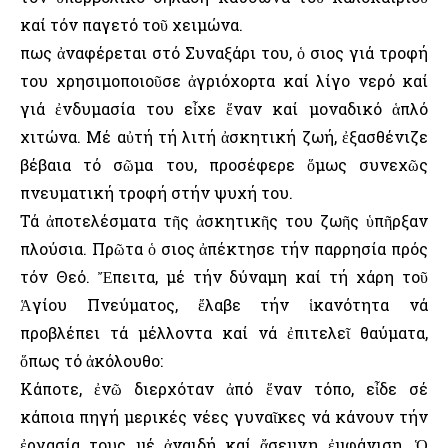
καί τόν παγετό τοῦ χειμώνα.
Ὅπως ἀναφέρεται στό Συναξάρι του, ὁ Ὅσιος γιά τροφή
του χρησιμοποιοῦσε ἀγριόχορτα καί λίγο νερό καί
γιά ἐνδυμασία του εἶχε ἕναν καί μοναδικό ἁπλό
χιτώνα. Μέ αὐτή τή λιτή ἀσκητική ζωή, ἐξασθένιζε
βέβαια τό σῶμα του, προσέφερε ὅμως συνεχῶς
πνευματική τροφή στήν ψυχή του.
Τά ἀποτελέσματα τῆς ἀσκητικῆς του ζωῆς ὑπῆρξαν
πλούσια. Πρῶτα ὁ Ὅσιος ἀπέκτησε τήν παρρησία πρός
τόν Θεό. Ἔπειτα, μέ τήν δύναμη καί τή χάρη τοῦ
Ἁγίου Πνεύματος, ἔλαβε τήν ἱκανότητα νά
προβλέπει τά μέλλοντα καί νά ἐπιτελεῖ θαύματα,
ὅπως τό ἀκόλουθο:
Κάποτε, ἐνῶ διερχόταν ἀπό ἕναν τόπο, εἶδε σέ
κάποια πηγή μερικές νέες γυναῖκες νά κάνουν τήν
ἐργασία τους μέ ἀναιδή καί ἄσεμνη ἐμφάνιση. Ὁ