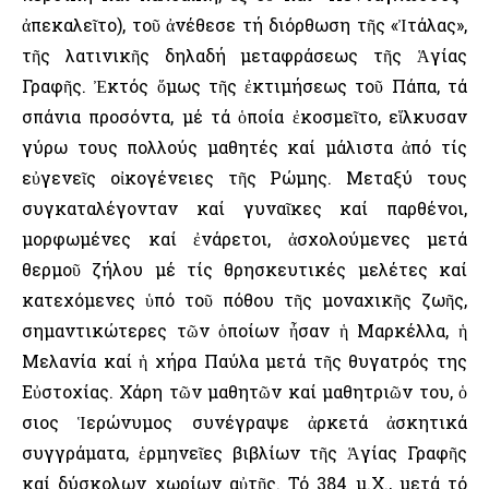
ἀπεκαλεῖτο), τοῦ ἀνέθεσε τή διόρθωση τῆς «Ἰτάλας»,
τῆς λατινικῆς δηλαδή μεταφράσεως τῆς Ἁγίας
Γραφῆς. Ἐκτός ὅμως τῆς ἐκτιμήσεως τοῦ Πάπα, τά
σπάνια προσόντα, μέ τά ὁποία ἐκοσμεῖτο, εἵλκυσαν
γύρω τους πολλούς μαθητές καί μάλιστα ἀπό τίς
εὐγενεῖς οἰκογένειες τῆς Ρώμης. Μεταξύ τους
συγκαταλέγονταν καί γυναῖκες καί παρθένοι,
μορφωμένες καί ἐνάρετοι, ἀσχολούμενες μετά
θερμοῦ ζήλου μέ τίς θρησκευτικές μελέτες καί
κατεχόμενες ὑπό τοῦ πόθου τῆς μοναχικῆς ζωῆς,
σημαντικώτερες τῶν ὁποίων ἦσαν ἡ Μαρκέλλα, ἡ
Μελανία καί ἡ χήρα Παύλα μετά τῆς θυγατρός της
Εὐστοχίας. Χάρη τῶν μαθητῶν καί μαθητριῶν του, ὁ
Ὅσιος Ἱερώνυμος συνέγραψε ἀρκετά ἀσκητικά
συγγράματα, ἑρμηνεῖες βιβλίων τῆς Ἁγίας Γραφῆς
καί δύσκολων χωρίων αὐτῆς. Τό 384 μ.Χ., μετά τό