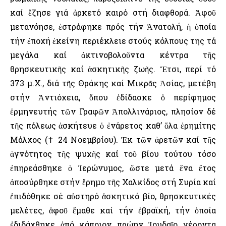
καί ἔζησε γιά ἀρκετό καιρό στή διαφθορά. Ἀφοῦ
μετανόησε, ἐστράφηκε πρός τήν Ἀνατολή, ἡ ὁποία
τήν ἐποχή ἐκείνη περιέκλειε στούς κόλπους της τά
μεγάλα καί ἀκτινοβολοῦντα κέντρα τῆς
θρησκευτικῆς καί ἀσκητικῆς ζωῆς. Ἔτσι, περί τό
373 μ.Χ., διά τῆς Θράκης καί Μικρᾶς Ἀσίας, μετέβη
στήν Ἀντιόχεια, ὅπου ἐδίδασκε ὁ περίφημος
ἑρμηνευτής τῶν Γραφῶν Ἀπολλινάριος, πλησίον δέ
τῆς πόλεως ἀσκήτευε ὁ ἐνάρετος καθ’ ὅλα ἐρημίτης
Μάλχος († 24 Νοεμβρίου). Ἐκ τῶν ἀρετῶν καί τῆς
ἁγνότητος τῆς ψυχῆς καί τοῦ βίου τούτου τόσο
ἐπηρεάσθηκε ὁ Ἱερώνυμος, ὥστε μετά ἕνα ἔτος
ἀποσύρθηκε στήν ἔρημο τῆς Χαλκίδος στή Συρία καί
ἐπιδόθηκε σέ αὐστηρό ἀσκητικό βίο, θρησκευτικές
μελέτες, ἀφοῦ ἔμαθε καί τήν ἑβραϊκή, τήν ὁποία
ἐδιδάχθηκε ἀπό κάποιον πρώην Ἰουδαῖο γέροντα