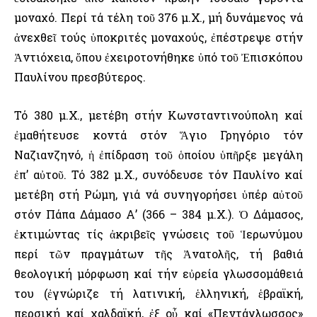
μοναχό. Περί τά τέλη τοῦ 376 μ.Χ., μή δυνάμενος νά
ἀνεχθεῖ τούς ὑποκριτές μοναχούς, ἐπέστρεψε στήν
Ἀντιόχεια, ὅπου ἐχειροτονήθηκε ὑπό τοῦ Ἐπισκόπου
Παυλίνου πρεσβύτερος.
Τό 380 μ.Χ., μετέβη στήν Κωνσταντινούπολη καί
ἐμαθήτευσε κοντά στόν Ἅγιο Γρηγόριο τόν
Ναζιανζηνό, ἡ ἐπίδραση τοῦ ὁποίου ὑπῆρξε μεγάλη
ἐπ’ αὐτοῦ. Τό 382 μ.Χ., συνόδευσε τόν Παυλίνο καί
μετέβη στή Ρώμη, γιά νά συνηγορήσει ὑπέρ αὐτοῦ
στόν Πάπα Δάμασο Α’ (366 – 384 μ.Χ.). Ὁ Δάμασος,
ἐκτιμώντας τίς ἀκριβεῖς γνώσεις τοῦ Ἱερωνύμου
περί τῶν πραγμάτων τῆς Ἀνατολῆς, τή βαθιά
θεολογική μόρφωση καί τήν εὐρεία γλωσσομάθειά
του (ἐγνώριζε τή λατινική, ἑλληνική, ἑβραϊκή,
περσική καί χαλδαϊκή, ἐξ οὗ καί «Πεντάγλωσσος»