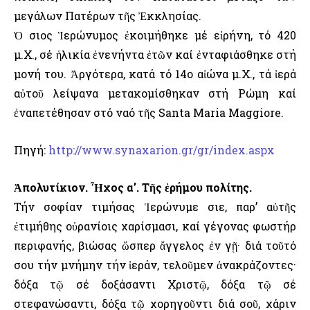
μεγάλων Πατέρων τῆς Ἐκκλησίας.
Ὁ Ὅσιος Ἱερώνυμος ἐκοιμήθηκε μέ εἰρήνη, τό 420
μ.Χ., σέ ἡλικία ἐνενήντα ἐτῶν καί ἐνταφιάσθηκε στή
μονή του. Ἀργότερα, κατά τό 14ο αἰώνα μ.Χ., τά ἱερά
αὐτοῦ λείψανα μετακομίσθηκαν στή Ρώμη καί
ἐναπετέθησαν στό ναό τῆς Santa Maria Maggiore.
Πηγή:
http://www.synaxarion.gr/gr/index.aspx
Ἀπολυτίκιον. Ἦχος α’. Τῆς ἐρήμου πολίτης.
Τήν σοφίαν τιμήσας Ἱερώνυμε Ὅσιε, παρ’ αὐτῆς
ἐτιμήθης οὐρανίοις χαρίσμασι, καί γέγονας φωστήρ
περιφανής, βιώσας ὥσπερ ἄγγελος ἐν γῇ· διά τοῦτό
σου τήν μνήμην τήν ἱεράν, τελοῦμεν ἀνακράζοντες·
δόξα τῷ σέ δοξάσαντι Χριστῷ, δόξα τῷ σέ
στεφανώσαντι, δόξα τῷ χορηγοῦντι διά σοῦ, χάριν