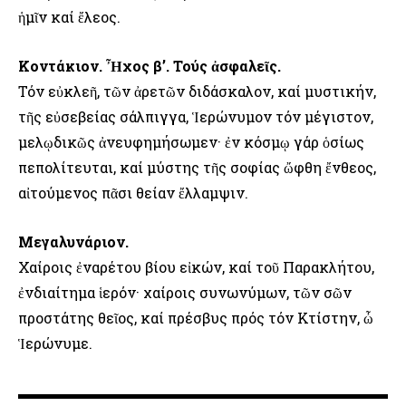
ἡμῖν καί ἔλεος.
Κοντάκιον. Ἦχος β’. Τούς ἀσφαλεῖς.
Τόν εὐκλεῆ, τῶν ἀρετῶν διδάσκαλον, καί μυστικήν,
τῆς εὐσεβείας σάλπιγγα, Ἱερώνυμον τόν μέγιστον,
μελῳδικῶς ἀνευφημήσωμεν· ἐν κόσμῳ γάρ ὁσίως
πεπολίτευται, καί μύστης τῆς σοφίας ὤφθη ἔνθεος,
αἰτούμενος πᾶσι θείαν ἔλλαμψιν.
Μεγαλυνάριον.
Χαίροις ἐναρέτου βίου εἰκών, καί τοῦ Παρακλήτου,
ἐνδιαίτημα ἱερόν· χαίροις συνωνύμων, τῶν σῶν
προστάτης θεῖος, καί πρέσβυς πρός τόν Κτίστην, ὦ
Ἱερώνυμε.