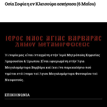
Οσία Σοφία η εν Κλεισούρα ασκήσασα (6 Μαΐου)
Ἡ ἐνορία μας εἶναι ἐνταγμένη στήν Ἱερά Μητρόπολη Κηφισίας
Ἁμαρουσίου & Ὠρωπου. Εἶναι ἀφιερωμένη στήν Ἅγια
Μεγαλομάρτυρα Βαρβάρα καί ἔχει ἕνα παρεκκλήσιο πού
τιμᾶται στό ὄνομα τοῦ Ἁγιου Μεγαλομάρτυρα Φανουρίου τοῦ
Νεοφανούς.
ΕΠΙΚΟΙΝΩΝΙΑ