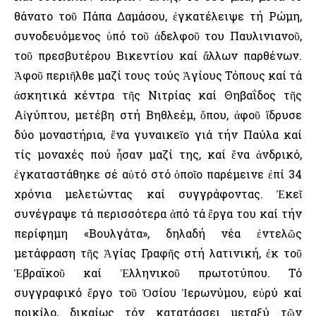
θάνατο τοῦ Πάπα Δαμάσου, ἐγκατέλειψε τή Ρώμη,
συνοδευόμενος ὑπό τοῦ ἀδελφοῦ του Παυλινιανοῦ,
τοῦ πρεσβυτέρου Βικεντίου καί ἄλλων παρθένων.
Ἀφοῦ περιῆλθε μαζί τους τούς Ἁγίους Τόπους καί τά
ἀσκητικά κέντρα τῆς Νιτρίας καί Θηβαΐδος τῆς
Αἰγύπτου, μετέβη στή Βηθλεέμ, ὅπου, ἀφοῦ ἵδρυσε
δύο μοναστήρια, ἕνα γυναικεῖο γιά τήν Παύλα καί
τίς μοναχές πού ἦσαν μαζί της, καί ἕνα ἀνδρικό,
ἐγκαταστάθηκε σέ αὐτό στό ὁποῖο παρέμεινε ἐπί 34
χρόνια μελετώντας καί συγγράφοντας. Ἐκεῖ
συνέγραψε τά περισσότερα ἀπό τά ἔργα του καί τήν
περίφημη «Βουλγάτα», δηλαδή νέα ἐντελῶς
μετάφραση τῆς Ἁγίας Γραφῆς στή λατινική, ἐκ τοῦ
Ἑβραϊκοῦ καί Ἑλληνικοῦ πρωτοτύπου. Τό
συγγραφικό ἔργο τοῦ Ὁσίου Ἱερωνύμου, εὐρύ καί
ποικίλο, δικαίως τόν κατατάσσει μεταξύ τῶν