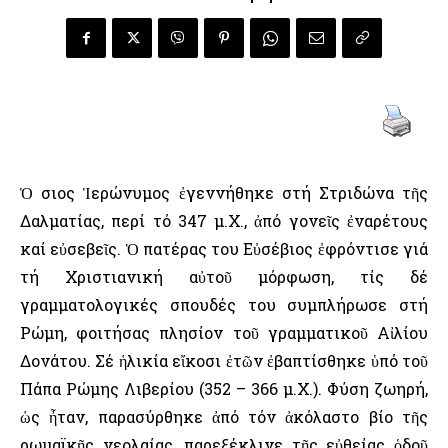
Ὁ Ὅσιος Ἱερώνυμος ἐγεννήθηκε στή Στριδώνα τῆς
Δαλματίας, περί τό 347 μ.Χ., ἀπό γονεῖς ἐναρέτους
καί εὐσεβεῖς. Ὁ πατέρας του Εὐσέβιος ἐφρόντισε γιά
τή Χριστιανική αὐτοῦ μόρφωση, τίς δέ
γραμματολογικές σπουδές του συμπλήρωσε στή
Ρώμη, φοιτήσας πλησίον τοῦ γραμματικοῦ Αἰλίου
Δονάτου. Σέ ἡλικία εἴκοσι ἐτῶν ἐβαπτίσθηκε ὑπό τοῦ
Πάπα Ρώμης Λιβερίου (352 – 366 μ.Χ.). Φύση ζωηρή,
ὡς ἦταν, παρασύρθηκε ἀπό τόν ἀκόλαστο βίο τῆς
ρωμαϊκῆς νεολαίας, παρεξέκλινε τῆς εὐθείας ὁδοῦ