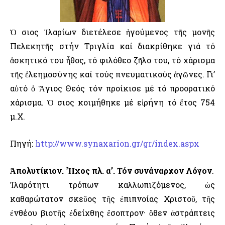
Ὁ Ὅσιος Ἰλαρίων διετέλεσε ἡγούμενος τῆς μονῆς
Πελεκητῆς στήν Τριγλία καί διακρίθηκε γιά τό
ἀσκητικό του ἦθος, τό φιλόθεο ζῆλο του, τό χάρισμα
τῆς ἐλεημοσύνης καί τούς πνευματικούς ἀγῶνες. Γι’
αὐτό ὁ Ἅγιος Θεός τόν προίκισε μέ τό προορατικό
χάρισμα. Ὁ Ὅσιος κοιμήθηκε μέ εἰρήνη τό ἔτος 754
μ.Χ.
Πηγή:
http://www.synaxarion.gr/gr/index.aspx
Ἀπολυτίκιον. Ἦχος πλ. α’. Τόν συνάναρχον Λόγον
.
Ἱλαρότητι τρόπων καλλωπιζόμενος, ὡς
καθαρώτατον σκεῦος τῆς ἐπιπνοίας Χριστοῦ, τῆς
ἐνθέου βιοτῆς ἐδείχθης ἔσοπτρον· ὅθεν ἀστράπτεις