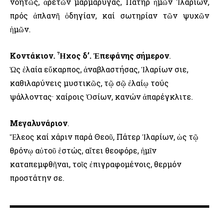
νοητῶς, ἀρετῶν μαρμαρυγάς, Πατήρ ἡμῶν Ἱλαρίων,
πρός ἀπλανῆ ὁδηγίαν, καί σωτηρίαν τῶν ψυχῶν
ἡμῶν.
Κοντάκιον. Ἦχος δ’. Ἐπεφάνης σήμερον
.
Ὡς ἐλαία εὔκαρπος, ἀναβλαστήσας, Ἱλαρίων Ὅσιε,
καθιλαρύνεις μυστικῶς, τῷ σῷ ἐλαίῳ τούς
ψάλλοντας· χαίροις Ὁσίων, κανών ἀπαρέγκλιτε.
Μεγαλυνάριον
.
Ἔλεος καί χάριν παρά Θεοῦ, Πάτερ Ἱλαρίων, ὡς τῷ
θρόνῳ αὐτοῦ ἑστώς, αἴτει θεοφόρε, ἡμῖν
καταπεμφθῆναι, τοῖς ἐπιγραφομένοις, θερμόν
προστάτην σε.