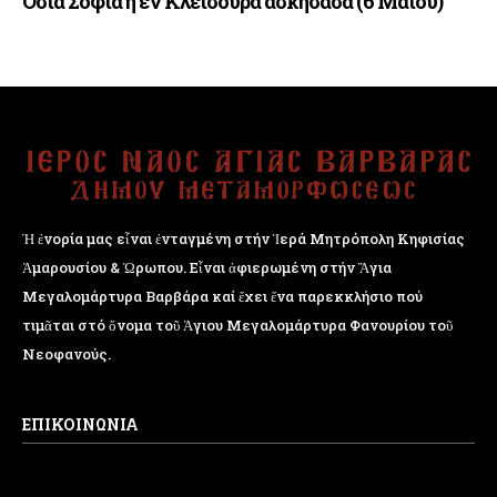
Οσία Σοφία η εν Κλεισούρα ασκήσασα (6 Μαΐου)
Ἡ ἐνορία μας εἶναι ἐνταγμένη στήν Ἱερά Μητρόπολη Κηφισίας
Ἁμαρουσίου & Ὠρωπου. Εἶναι ἀφιερωμένη στήν Ἅγια
Μεγαλομάρτυρα Βαρβάρα καί ἔχει ἕνα παρεκκλήσιο πού
τιμᾶται στό ὄνομα τοῦ Ἁγιου Μεγαλομάρτυρα Φανουρίου τοῦ
Νεοφανούς.
ΕΠΙΚΟΙΝΩΝΙΑ