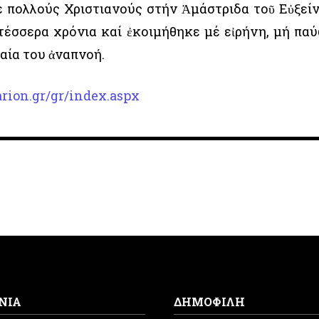
έ πολλούς Χριστιανούς στήν Ἀμάστριδα τοῦ Εὐξεί
 τέσσερα χρόνια καί ἐκοιμήθηκε μέ εἰρήνη, μή πα
ταία του ἀναπνοή.
rion.gr/gr/index.aspx
ΝΙΑ
ΔΗΜΟΦΙΛΗ