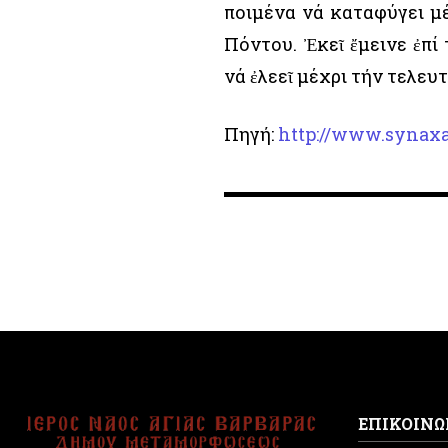
ποιμένα νά καταφύγει μ
Πόντου. Ἐκεῖ ἔμεινε ἐπί
νά ἐλεεῖ μέχρι τήν τελευ
Πηγή:
http://www.synaxa
ΕΠΙΚΟΙΝΩ