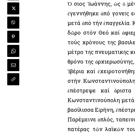
Ὁ Ὅσιος Ἰωάννης, ὡς ὁ μ
ἐγεννήθηκε ἀπό γονεῖς ε
μετά ἀπό τήν ἐπαγγελία.
δῶρο στόν Θεό καί ἀφιε
τούς χρόνους τῆς βασιλε
μέτρο τῆς πνευματικῆς κα
θρόνο τῆς ἀρχιερωσύνης, 
Ἰβέρια καί ἐχειροτονήθη
στήν Κωνσταντινούπολη
ἐπέστρεψε καί ἄριστα
Κωνσταντινούπολη μετά τ
βασίλισσα Εἰρήνη, ἐπέστρ
Παρέμεινε ἁπλός, ταπειν
πατέρας τῶν λαϊκῶν το