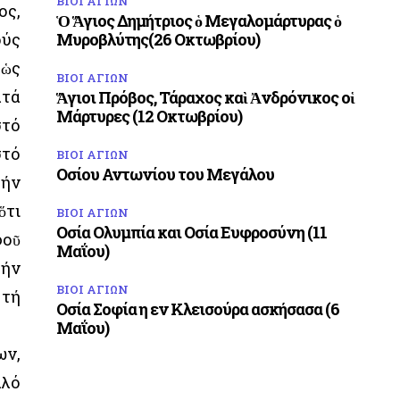
ΒΙΟΙ ΑΓΙΩΝ
ος,
Ὁ Ἅγιος Δημήτριος ὁ Μεγαλομάρτυρας ὁ
ούς
Μυροβλύτης(26 Οκτωβρίου)
 ὡς
ΒΙΟΙ ΑΓΙΩΝ
ατά
Ἅγιοι Πρόβος, Τάραχος καὶ Ἀνδρόνικος οἱ
Μάρτυρες (12 Οκτωβρίου)
στό
στό
ΒΙΟΙ ΑΓΙΩΝ
Οσίου Αντωνίου του Μεγάλου
τήν
ὅτι
ΒΙΟΙ ΑΓΙΩΝ
Οσία Ολυμπία και Οσία Ευφροσύνη (11
φοῦ
Μαΐου)
τήν
ΒΙΟΙ ΑΓΙΩΝ
 τή
Οσία Σοφία η εν Κλεισούρα ασκήσασα (6
Μαΐου)
ων,
αλό