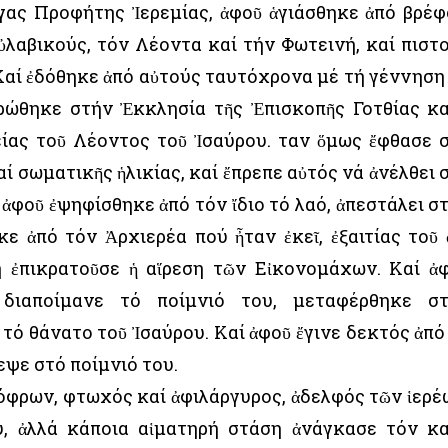
έγας Προφήτης Ἰερεμίας, ἀφοῦ ἁγιάσθηκε ἀπό βρέφ
ὐλαβικούς, τόν Λέοντα καί τήν Φωτεινή, καί πιστ
 Καί ἐδόθηκε ἀπό αὐτούς ταυτόχρονα μέ τή γέννηση
ρώθηκε στήν Ἐκκλησία τῆς Ἐπισκοπῆς Γοτθίας κ
ίας τοῦ Λέοντος τοῦ Ἰσαύρου. Ὅταν ὅμως ἔφθασε 
ί σωματικῆς ἡλικίας, καί ἔπρεπε αὐτός νά ἀνέλθει 
ἀφοῦ ἐψηφίσθηκε ἀπό τόν ἴδιο τό λαό, ἀπεστάλει σ
κε ἀπό τόν Ἀρχιερέα πού ἦταν ἐκεῖ, ἐξαιτίας τοῦ 
 ἐπικρατοῦσε ἡ αἵρεση τῶν Εἰκονομάχων. Καί ἀ
 διαποίμανε τό ποίμνιό του, μεταφέρθηκε σ
ό θάνατο τοῦ Ἰσαύρου. Καί ἀφοῦ ἔγινε δεκτός ἀπό
εψε στό ποίμνιό του.
όφρων, φτωχός καί ἀφιλάργυρος, ἀδελφός τῶν ἱερέ
υ, ἀλλά κάποια αἱματηρή στάση ἀνάγκασε τόν κ