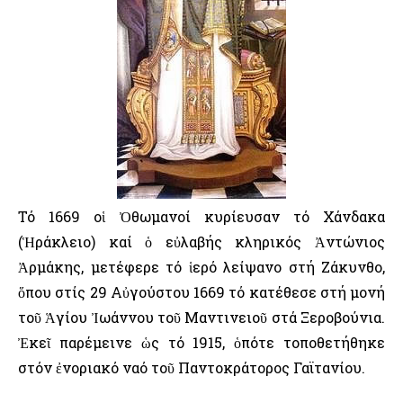
Τό 1669 οἱ Ὀθωμανοί κυρίευσαν τό Χάνδακα
(Ἡράκλειο) καί ὁ εὐλαβής κληρικός Ἀντώνιος
Ἀρμάκης, μετέφερε τό ἱερό λείψανο στή Ζάκυνθο,
ὅπου στίς 29 Αὐγούστου 1669 τό κατέθεσε στή μονή
τοῦ Ἁγίου Ἰωάννου τοῦ Μαντινειοῦ στά Ξεροβούνια.
Ἐκεῖ παρέμεινε ὡς τό 1915, ὁπότε τοποθετήθηκε
στόν ἐνοριακό ναό τοῦ Παντοκράτορος Γαϊτανίου.