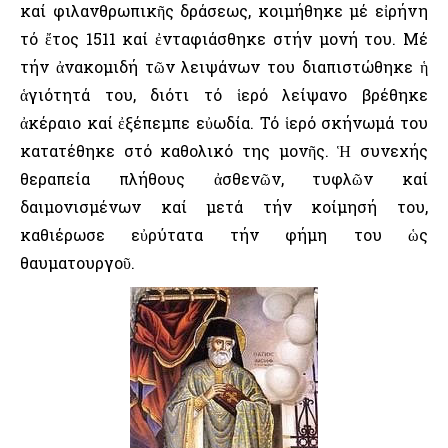
καί φιλανθρωπικῆς δράσεως, κοιμήθηκε μέ εἰρήνη
τό ἔτος 1511 καί ἐνταφιάσθηκε στήν μονή του. Μέ
τήν ἀνακομιδή τῶν λειψάνων του διαπιστώθηκε ἡ
ἁγιότητά του, διότι τό ἱερό λείψανο βρέθηκε
ἀκέραιο καί ἐξέπεμπε εὐωδία. Τό ἱερό σκήνωμά του
κατατέθηκε στό καθολικό της μονῆς. Ἡ συνεχής
θεραπεία πλήθους ἀσθενῶν, τυφλῶν καί
δαιμονισμένων καί μετά τήν κοίμησή του,
καθιέρωσε εὐρύτατα τήν φήμη του ὡς
θαυματουργοῦ.