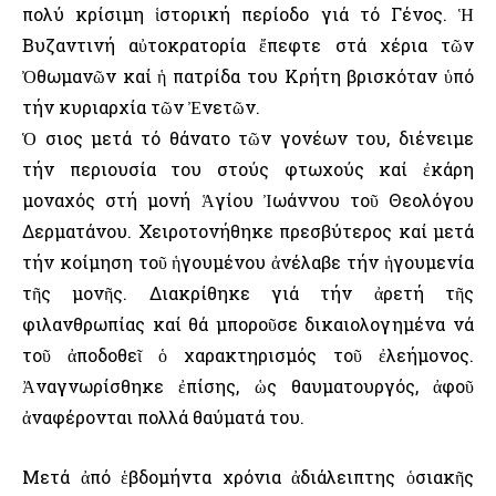
πολύ κρίσιμη ἱστορική περίοδο γιά τό Γένος. Ἡ
Βυζαντινή αὐτοκρατορία ἔπεφτε στά χέρια τῶν
Ὀθωμανῶν καί ἡ πατρίδα του Κρήτη βρισκόταν ὑπό
τήν κυριαρχία τῶν Ἐνετῶν.
Ὁ Ὅσιος μετά τό θάνατο τῶν γονέων του, διένειμε
τήν περιουσία του στούς φτωχούς καί ἐκάρη
μοναχός στή μονή Ἁγίου Ἰωάννου τοῦ Θεολόγου
Δερματάνου. Χειροτονήθηκε πρεσβύτερος καί μετά
τήν κοίμηση τοῦ ἡγουμένου ἀνέλαβε τήν ἡγουμενία
τῆς μονῆς. Διακρίθηκε γιά τήν ἀρετή τῆς
φιλανθρωπίας καί θά μποροῦσε δικαιολογημένα νά
τοῦ ἀποδοθεῖ ὁ χαρακτηρισμός τοῦ ἐλεήμονος.
Ἀναγνωρίσθηκε ἐπίσης, ὡς θαυματουργός, ἀφοῦ
ἀναφέρονται πολλά θαύματά του.
Μετά ἀπό ἑβδομήντα χρόνια ἀδιάλειπτης ὁσιακῆς