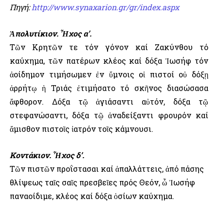
Πηγή:
http://www.synaxarion.gr/gr/index.aspx
Ἀπολυτίκιον. Ἦχος α’.
Τῶν Κρητῶν τε τόν γόνον καί Ζακύνθου τό
καύχημα, τῶν πατέρων κλέος καί δόξα Ἰωσήφ τόν
ἀοίδημον τιμήσωμεν ἐν ὕμνοις οἱ πιστοί οὐ δόξῃ
ἀρρήτῳ ἡ Τριάς ἐτιμήσατο τό σκῆνος διασώσασα
ἄφθορον. Δόξα τῷ ἁγιάσαντι αὐτόν, δόξα τῷ
στεφανώσαντι, δόξα τῷ ἀναδείξαντι φρουρόν καί
ἄμισθον πιστοῖς ἰατρόν τοῖς κάμνουσι.
Κοντάκιον. Ἦχος δ’.
Τῶν πιστῶν προΐστασαι καί ἁπαλλάττεις, ἀπό πάσης
θλίψεως ταῖς σαῖς πρεσβεῖες πρός Θεόν, ὦ Ἰωσήφ
παναοίδιμε, κλέος καί δόξα ὁσίων καύχημα.