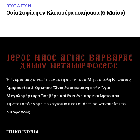
ΒΙΟΙ ΑΓΙΩΝ
Οσία Σοφία η εν Κλεισούρα ασκήσασα (6 Μαΐου)
Ἡ ἐνορία μας εἶναι ἐνταγμένη στήν Ἱερά Μητρόπολη Κηφισίας
Ἁμαρουσίου & Ὠρωπου. Εἶναι ἀφιερωμένη στήν Ἅγια
Μεγαλομάρτυρα Βαρβάρα καί ἔχει ἕνα παρεκκλήσιο πού
τιμᾶται στό ὄνομα τοῦ Ἁγιου Μεγαλομάρτυρα Φανουρίου τοῦ
Νεοφανούς.
ΕΠΙΚΟΙΝΩΝΙΑ