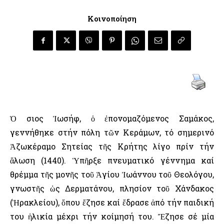
Κοινοποίηση
Ὁ Ὅσιος Ἰωσήφ, ὁ ἐπονομαζόμενος Σαμάκος,
γεννήθηκε στήν πόλη τῶν Κεράμων, τό σημερινό
Ἀζωκέραμο Σητείας τῆς Κρήτης λίγο πρίν τήν
ἅλωση (1440). Ὑπῆρξε πνευματικό γέννημα καί
θρέμμα τῆς μονῆς τοῦ Ἁγίου Ἰωάννου τοῦ Θεολόγου,
γνωστῆς ὡς Δερματάνου, πλησίον τοῦ Χάνδακος
(Ἡρακλείου), ὅπου ἔζησε καί ἔδρασε ἀπό τήν παιδική
του ἡλικία μέχρι τήν κοίμησή του. Ἔζησε σέ μία