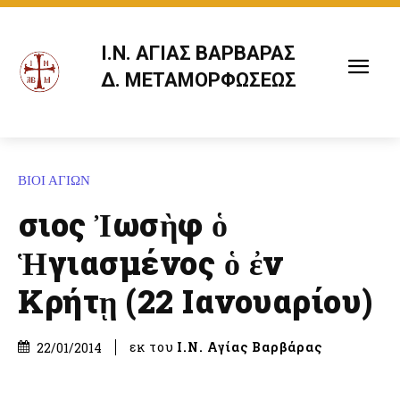
Ι.Ν. ΑΓΙΑΣ ΒΑΡΒΑΡΑΣ
Δ. ΜΕΤΑΜΟΡΦΩΣΕΩΣ
ΒΙΟΙ ΑΓΙΩΝ
Ὅσιος Ἰωσὴφ ὁ
Ἡγιασμένος ὁ ἐν
Κρήτῃ (22 Ιανουαρίου)
εκ του
Ι.Ν. Αγίας Βαρβάρας
22/01/2014