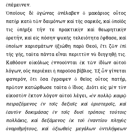
ἐπέμεινεν.
Ὁποίους δὲ ἀγώνας ἀνέλαβεν ὁ μακάριος οὗτος
πατὴρ κατὰ τῶν δαιμόνων καὶ τῆς σαρκός, καὶ ὁποῖός
τις ὑπῆρξε τήν τε πρακτικὴν καὶ θεωρητικὴν
ἀρετήν, καὶ εἰς πόσην ψυχῆς τελειότητα ἔφθασε, καὶ
ὁποίων χαρισμάτων ἠξιώθη παρὰ Θεοῦ, ἔτι ζῶν ἐπὶ
τῆς γῆς, ταῦτα πάντα εἶναι περιττὸν νὰ διηγηθῇ τις.
Καθόσον εὐκόλως ἐννοοῦνται ἐκ τῶν ἰδίων αὑτοῦ
λόγων, οὕς περιέχει ἡ παροῦσα βίβλος. Ἐξ ὧν γίνεται
φανερόν, ὅτι ὅσα ἔγραψεν ὁ θεῖος οὗτος πατήρ,
πρῶτον κατώρθωσε ταῦτα ὁ ἴδιος. Διότι εἰς μὲν τὸν
εἰκοστὸν ἕκτον λόγον αὑτοῦ λέγει,
«ἐν πολλῷ καιρῷ
πειραζόμενος ἐν τοῖς δεξιοῖς καὶ ἀριστεροῖς, καὶ
ἑαυτὸν δοκιμάσας ἐν τοῖς δυσὶ τρόποις τούτοις
πολλάκις, καὶ δεξάμενος ἐκ τοῦ ἐναντίου πληγὰς
ἀναριθμήτους, καὶ ἀξιωθεὶς μεγάλων ἀντιλήψεων