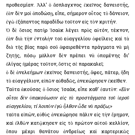
προθεσμίαν. Ἀλλ’ ὁ ἄσπλαγχνος ἐκεῖνος δανειστής,
ἐὰν δὲν μοὶ ἀποδώσῃ, εἶπε, σήμερον οὗτος τὸ δάνειον,
ἐγὼ ἐξάπαντος παραδίδω τοῦτον εἰς τὸν κριτήν.
Ὁ δὲ ὅσιος πατὴρ Ἰσαὰκ λέγει πρὸς αὐτόν, τέκνον,
ἐὰν διὰ τὴν ἐντολὴν τοῦ εὐαγγελίου ὀφείλεις καὶ τὰ
διὰ τῆς βίας παρὰ σοῦ ἀφαιρεθέντα πράγματα νὰ μὴ
ζητῇς, πόσῳ μᾶλλον δὲν πρέπει νὰ ὑπομένης δι’
ὀλίγας ἡμέρας τοῦτον, ὅστις σὲ παρακαλεῖ;
ὁ δὲ ἀνελεήμων ἐκεῖνος δανειστής, ἅφες, πάτερ, ἤδη
τὸ εὐαγγέλιον, εἰπῶν αὐθαδῶς, ἀνεχώρησεν ἐκεῖθεν.
Ταῦτα ἀκούσας ὁ ὅσιος Ἰσαάκ, εἶπε καθ’ ἑαυτὸν:
«Εὰν
οὗτοι δὲν ὑπακούωσιν εἰς τὰ προστάγματα τοῦ ἱεροῦ
εὐαγγελίου, τί λοιπὸν ἐγὼ ἦλθον ὧδε νὰ πράξω;»
ταῦτα εἰπών, εὐθὺς ἀνεχώρησε πάλιν εἰς τὴν ἔρημον,
καὶ ἐλθὼν κατῴκησεν εἰς τὸ πρώτον αὑτοῦ κελλίον,
ὅπου μέχρι θανάτου ἀνδρείως καὶ καρτερικῶς