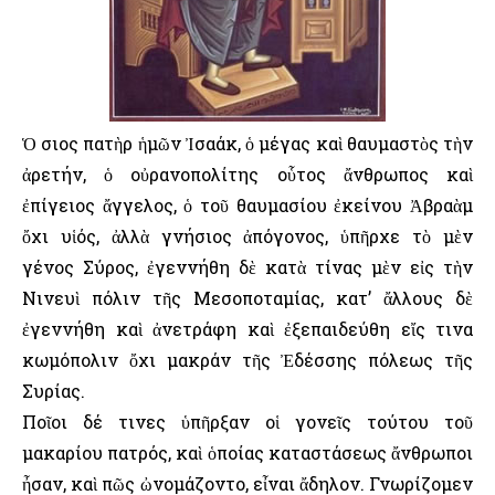
Ὁ Ὅσιος πατὴρ ἡμῶν Ἰσαάκ, ὁ μέγας καὶ θαυμαστὸς τὴν
ἀρετήν, ὁ οὐρανοπολίτης οὗτος ἄνθρωπος καὶ
ἐπίγειος ἄγγελος, ὁ τοῦ θαυμασίου ἐκείνου Ἀβραὰμ
ὄχι υἱός, ἀλλὰ γνήσιος ἀπόγονος, ὑπῆρχε τὸ μὲν
γένος Σύρος, ἐγεννήθη δὲ κατὰ τίνας μὲν εἰς τὴν
Νινευὶ πόλιν τῆς Μεσοποταμίας, κατ’ ἄλλους δὲ
ἐγεννήθη καὶ ἀνετράφη καὶ ἐξεπαιδεύθη εἴς τινα
κωμόπολιν ὄχι μακράν τῆς Ἐδέσσης πόλεως τῆς
Συρίας.
Ποῖοι δέ τινες ὑπῆρξαν οἱ γονεῖς τούτου τοῦ
μακαρίου πατρός, καὶ ὁποίας καταστάσεως ἄνθρωποι
ἦσαν, καὶ πῶς ὠνομάζοντο, εἶναι ἄδηλον. Γνωρίζομεν