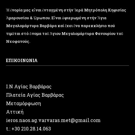
Ἡ ἐνορία μας εἶναι ἐνταγμένη στήν Ἱερά Μητρόπολη Κηφισίας
Ἁμαρουσίου & Ὠρωπου. Εἶναι ἀφιερωμένη στήν Ἅγια
Μεγαλομάρτυρα Βαρβάρα καί ἔχει ἕνα παρεκκλήσιο πού
τιμᾶται στό ὄνομα τοῦ Ἁγιου Μεγαλομάρτυρα Φανουρίου τοῦ
Νεοφανούς.
ΕΠΙΚΟΙΝΩΝΙΑ
Ι.Ν Αγίας Βαρβάρας
Πλατεία Αγίας Βαρβάρας
Μεταμόρφωση
Αττική
ieros.naos.ag.varvaras.met@gmail.com
t.: +30 210.28.14.063