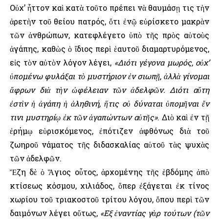
Οὐχ’ ἧττον καὶ κατὰ τοῦτο πρέπει νὰ θαυμάσῃ τις τὴν
ἀρετὴν τοῦ θείου πατρός, ὅτι ἐνῷ εὑρίσκετο μακρὰν
τῶν ἀνθρώπων, κατεφλέγετο ὑπὸ τῆς πρὸς αὐτοὺς
ἀγάπης, καθὼς ὁ ἴδιος περὶ ἑαυτοῦ διαμαρτυρόμενος,
εἰς τὸν αὐτὸν λόγον λέγει,
«Διότι γέγονα μωρός, οὐχ’
ὑπομένω φυλάξαι τὸ μυστήριον ἐν σιωπῇ, ἀλλὰ γίνομαι
ἄφρων διὰ τὴν ὠφέλειαν τῶν ἀδελφῶν. Διότι αὕτη
ἐστὶν ἡ ἀγάπη ἡ ἀληθινή, ἥτις οὐ δύναται ὑπομῆναι ἔν
τινι μυστηρίῳ ἐκ τῶν ἀγαπώντων αὐτῆς»
. Διὸ καὶ ἐν τῇ
ἐρήμῳ εὑρισκόμενος, ἐπότιζεν ἀφθόνως διὰ τοῦ
ζωηροῦ νάματος τῆς διδασκαλίας αὑτοῦ τὰς ψυχὰς
τῶν ἀδελφῶν.
Ἔζη δὲ ὁ Ἅγιος οὗτος, ἀρχομένης τῆς ἑβδόμης ἀπὸ
κτίσεως κόσμου, χιλιάδος, ὅπερ ἐξάγεται ἐκ τίνος
χωρίου τοῦ τριακοστοῦ τρίτου λόγου, ὅπου περὶ τῶν
δαιμόνων λέγει οὕτως,
«Εξ ἐναντίας γὰρ τούτων (τῶν