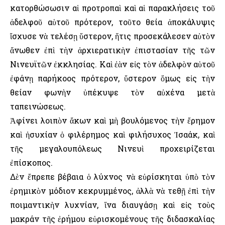
κατορθώσωσιν αἱ προτροπαὶ καὶ αἱ παρακλήσεις τοῦ
ἀδελφοῦ αὑτοῦ πρότερον, τοῦτο θεία ἀποκάλυψις
ἴσχυσε νὰ τελέσῃ ὕστερον, ἥτις προσεκάλεσεν αὐτὸν
ἄνωθεν ἐπὶ τὴν ἀρχιερατικὴν ἐπιστασίαν τῆς τῶν
Νινευϊτῶν ἐκκλησίας. Καὶ ἐὰν εἰς τὸν ἀδελφὸν αὑτοῦ
ἐφάνῃ παρήκοος πρότερον, ὕστερον ὅμως εἰς τὴν
θείαν φωνὴν ὑπέκυψε τὸν αὐχένα μετὰ
ταπεινώσεως.
Ἀφίνει λοιπὸν ἄκων καὶ μὴ βουλόμενος τὴν ἔρημον
καὶ ἡσυχίαν ὁ φιλέρημος καὶ φιλήσυχος Ἰσαάκ, καὶ
τῆς μεγαλουπόλεως Νινευὶ προχειρίζεται
ἐπίσκοπος.
Δὲν ἔπρεπε βέβαια ὁ λύχνος νὰ εὑρίσκηται ὑπὸ τὸν
ἐρημικὸν μόδιον κεκρυμμένος, ἀλλὰ νὰ τεθῇ ἐπὶ τὴν
ποιμαντικὴν λυχνίαν, ἵνα διαυγάσῃ καὶ εἰς τοὺς
μακράν τῆς ἐρήμου εὑρισκομένους τῆς διδασκαλίας