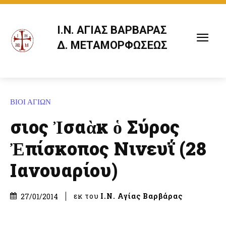
Ι.Ν. ΑΓΙΑΣ ΒΑΡΒΑΡΑΣ
Δ. ΜΕΤΑΜΟΡΦΩΣΕΩΣ
ΒΙΟΙ ΑΓΙΩΝ
Ὅσιος Ἰσαὰκ ὁ Σύρος
Ἐπίσκοπος Νινευΐ (28
Ιανουαρίου)
εκ του
Ι.Ν. Αγίας Βαρβάρας
27/01/2014