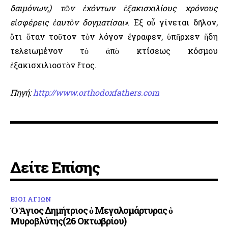
δαιμόνων,) τῶν ἐχόντων ἑξακισχιλίους χρόνους
εἰσφέρεις ἑαυτὸν δογματίσαι»
. Εξ οὗ γίνεται δῆλον,
ὅτι ὅταν τοῦτον τὸν λόγον ἔγραφεν, ὑπῆρχεν ἤδη
τελειωμένον τὸ ἀπὸ κτίσεως κόσμου
ἑξακισχιλιοστὸν ἔτος.
Πηγή:
http://www.orthodoxfathers.com
Δείτε Επίσης
ΒΙΟΙ ΑΓΙΩΝ
Ὁ Ἅγιος Δημήτριος ὁ Μεγαλομάρτυρας ὁ
Μυροβλύτης(26 Οκτωβρίου)