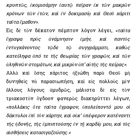
κρυπτῶς, ἐκομισάμην ἑαυτῷ πεῖραν ἐκ τῶν μακρῶν
χρόνων τῶν ἐτῶν, καὶ ἐν δοκιμασίᾳ καὶ Θεοῦ χάριτι
ταῦτα ἔμαθον»
.
Εἰς δὲ τὸν δέκατον πέμπτον λόγον λέγει,
«ταῦτα
ἔγραψα πρὸς ἀνάμνησιν ἐμήν, καὶ παντὸς
ἐντυγχάνοντος τῷδε τῷ συγγράμματι, καθὼς
κατείληφα ἀπό τε τῆς θεωρίας τῶν γραφῶν, καὶ τῶν
ἀληθινῶν στομάτων, καὶ μικρὸν ἀπ’ αὐτῆς τῆς πείρας»
.
Αλλὰ καὶ ὅσης χάριτος ἠξιώθη παρὰ Θεοῦ μὴ
δυνηθεὶς νὰ παρασιωπήση, καὶ εἰς πολλοὺς μὲν
ἄλλους λόγους ἀμυδρῶς, μάλιστα δὲ εἰς τὸν
τριακοστὸν ὄγδοον φανερῶς διακηρύττει λέγων,
«πολλάκις ὅτε ταῦτα ἔγραφον, ὑπολείποντό μου οἱ
δάκτυλοι ἐπὶ τὸν χάρτην, καὶ οὐκ’ ὑπέφερον κατέναντι
τῆς ἡδονῆς, τῆς ἐμπιπτούσης ἐν τῇ καρδίᾳ μου, καὶ τὰς
αἰσθήσεις κατασιγαζούσης.»