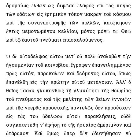
δρομαίως ἐλθῶν ὡς διψῶσα ἔλαφος ἐπὶ τὰς πηγὰς
τῶν ὑδάτων εἰς ἐρημικὸν τόπον μακρὰν τοῦ κόσμου
καὶ τῆς συναναστροφῆς τῶν πολλῶν, κατῴκησεν
ἐντὸς μεμονωμένου κελλίου, μόνος μόνῳ τῷ Θεῷ
καὶ τῷ ἑαυτοῦ πνεύματι ἐπασχολούμενος.
Ὁ δὲ αὐτάδελφος αὑτοῦ μετ’ οὖ πολὺ ἀναλαβὼν τὴν
ἡγουμενίαν τοῦ κοινοβίου, ἔγραφεν ἐπανειλημμένος
πρὸς αὐτόν, παρακαλῶν καὶ δεόμενος αὑτοῦ, ὅπως
ἐπανέλθῃ εἰς τὴν πρώτην αὑτοῦ μετάνοιαν. Ἀλλ’ ὁ
θεῖος Ἰσαὰκ γλυκανθεὶς τῇ γλυκύτητι τῆς θεωρίας
τοῦ πνεύματος καὶ τῆς μελέτης τῶν θείων ἐννοιῶν
καὶ τῆς νοερᾶς προσευχῆς, παντελῶς δὲν προσέσχεν
εἰς τὰς τοῦ ἀδελφοῦ αὑτοῦ παρακλήσεις, οὐδὲ
συγκατετέθη ν’ ἀφήσῃ τὸ τῆς ἡσυχίας ἀμέριμνον καὶ
ἀτάραχον. Καὶ ὅμως ὅπερ δὲν ἐδυνήθησαν νὰ