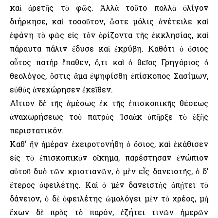
καὶ ἀρετῆς τὸ φῶς. Ἀλλὰ τοῦτο πολλὰ ὀλίγον
διήρκησε, καὶ τοσοῦτον, ὥστε μόλις ἀνέτειλε καὶ
ἐφάνη τὸ φῶς εἰς τὸν ὁρίζοντα τῆς ἐκκλησίας, καὶ
πάραυτα πάλιν ἔδυσε καὶ ἐκρύβη. Καθότι ὁ ὅσιος
οὗτος πατὴρ ἔπαθεν, ὅ,τι καὶ ὁ θεῖος Γρηγόριος ὁ
θεολόγος, ὅστις ἅμα ἐψηφίσθη ἐπίσκοπος Σασίμων,
εὐθὺς ἀνεχώρησεν ἐκεῖθεν.
Αἴτιον δὲ τῆς ἀμέσως ἐκ τῆς ἐπισκοπικῆς θέσεως
ἀναχωρήσεως τοῦ πατρὸς Ἰσαὰκ ὑπῆρξε τὸ ἑξῆς
περιστατικόν.
Καθ’ ἣν ἡμέραν ἐχειροτονήθη ὁ ὅσιος, καὶ ἐκάθισεν
εἰς τὸ ἐπισκοπικὸν οἴκημα, παρέστησαν ἐνώπιον
αὑτοῦ δυὸ τῶν χριστιανῶν, ὁ μὲν εἷς δανειστῆς, ὁ δ’
ἕτερος ὀφειλέτης. Καὶ ὁ μὲν δανειστὴς ἀπῄτει τὸ
δάνειον, ὁ δὲ ὀφειλέτης ὡμολόγει μὲν τὸ χρέος, μὴ
ἔχων δὲ πρὸς τὸ παρόν, ἐζήτει τινῶν ἡμερῶν