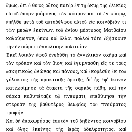
ὅμως, ὅτι ὁ θεῖος οὗτος πατὴρ ἐν τῇ ἀκμῇ τῆς ἡλικίας
αὑτοῦ ἀπαρνησάμενος τὸν κόσμον καὶ τὰ ἐν κόσμῳ,
ἀπῆλθε μετὰ τοῦ αὐταδέλφου αὑτοῦ εἰς κοινόβιόν τι
τῶν μερῶν ἐκείνων, τοῦ ἁγίου μάρτυρος Ματθαίου
καλούμενον, ὅπου καὶ ἄλλοι πολλοὶ τότε ἐξήσκουν
τὴν ἐν σώματι ἀγγελικὴν πολιτείαν.
Ἐκεῖ λοιπὸν ἀφοῦ ἐνεδύθη τὸ ἀγγελικὸν σχῆμα καὶ
τὸν τρόπον καὶ τὸν βίον, καὶ ἐγυμνάσθη εἴς τε τοὺς
ἀσκητικοὺς ἀγώνας καὶ πόνους, καὶ ἐκορέσθη ἐκ τοῦ
γάλακτος τῆς πρακτικῆς ἀρετῆς, δι’ ἧς ἐφ’ ἱκανὸν
κατεκοίμησε τὰ ἄτακτα τῆς σαρκὸς πάθη, καὶ τὴν
σάρκα καθυπέταξε τῷ πνεύματι, ἐπεθύμησε τὴν
στερεάν τῆς βαθυτέρας θεωρίας τοῦ πνεύματος
τροφήν.
Καὶ δὴ ἀποχωρήσας ἑαυτὸν τοῦ ῥηθέντος κοινοβίου
καὶ ὅλης ἐκείνης τῆς ἱερᾶς ἀδελφότητος, καὶ