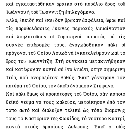
καί ἐγκαταστάθηκαν ἀρχικά στό παράλιο ὄρος τοῦ
Ἰωάννου ἢ τοῦ Ἰωαννίτζη ἐπιλεγόμενο.
Ἀλλά, ἐπειδή καί ἐκεῖ δέν βρῆκαν ἀσφάλεια, ἀφοῦ καί
τίς παραθαλάσσιες ἐκεῖνες περιοχές λυμαίνονταν
καί λεηλατοῦσαν οἱ Σαρακηνοί πειρατές μέ τίς
συχνές ἐπιδρομές τους, ἀναγκάσθηκαν πάλι οἱ
πρόγονοι τοῦ Ὁσίου Λουκᾶ νά ἐγκαταλείψουν καί τό
ὄρος τοῦ Ἰωαννίτζη. Στή συνέχεια μετακινήθηκαν
καί κατέφυγαν κοντά σέ ἕνα λιμάνι, στήν σημερινή
Ἰτέα, πού ὀνομαζόταν Βαθύς. Ἐκεῖ γέννησαν τόν
πατέρα τοῦ Ὁσίου, τόν ὁποῖο ὀνόμασαν Στέφανο.
Καί πάλι ὅμως οἱ προπάτορες τοῦ Ὁσίου, σάν κάποιο
θεϊκό νεῦμα νά τούς καλοῦσε, μετοίκησαν ἀπό τόν
τόπο αὐτό καί διάλεξαν τελικά ὡς τόπο διαμονῆς
τους τό Καστόριον τῆς Φωκίδος, τό νεότερο Καστρί,
κοντά στούς ἀρχαίους Δελφούς. Ἐκεῖ ὁ υἱός