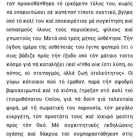
Ὅταν προαισθάνθηκε τό ἐρχόμενο τέλος του, χωρίς
νά ἀνακοινώσει σέ κανέναν τίποτε σχετικό, βγῆκε
ἀπό τό κελί του καί ἀποχαιρέτισε μέ συγκίνηση καί
ἀσπασμούς ὅλους τούς περιοίκους, φίλους καί
γνωστούς του. Μετά ἀπό τρεῖς μῆνες ἀσθένησε. Τήν
ὄγδοη ἡμέρα τῆς ἀσθένειάς του ἔγινε φανερό ὅτι ὁ
Ὅσιος βάδιζε πρός τήν ἔξοδο ἀπό τόν μάταιο τοῦτο
κόσμο γιά νά καταλήξει ἐκεῖ «ἔνθα οὐκ ἔστι λύπη, οὐ
πόνος, οὐ στεναγμός, ἀλλά ζωή ἀτελεύτητος». Οἱ
γύρω κάτοικοι πού τό ἔμαθαν, παρά τήν σφοδρή
βαρυχειμωνιά καί τά χιόνια, ἔτρεξαν στό κελί τοῦ
ἑτοιμοθάνατου Ὁσίου, γιά νά δοῦν γιά τελευταία
φορά, μέ τή σωματική του παρουσία, τόν μεγάλο
εὐεργέτη, τόν προστάτη τους καί ἰσχυρό μεσίτη
πρός τόν Θεό. Μέ συγκινητικές ἐκδηλώσεις
ἀγάπης καί δάκρυα τοῦ συμπαραστάθηκαν στίς