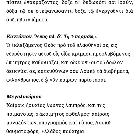
πίστει ἀνακράζοντας· δόξα τῷ δεδωκότι σοι ἰσχύν,
δόξα τῷ σέ στεφανώσαντι, δόξα τῷ ἐνεργοῦντι διά
σοῦ, πᾶσιν ἰάματα.
Κοντάκιον. Ἦχος πλ. δ’. Τῇ Ὑπερμάχῳ.
Ὁ ἐκλεξάμενος Θεός πρό τοῦ πλασθῆναί σε, εἰς
εὐαρέστησιν αὐτοῦ οἷς οἶδε κρίμασι, προσλαβόμενος
ἐκ μήτρας καθαγιάζει, καί οἰκεῖον ἑαυτοῦ δοῦλον
δεικνύει σε, κατευθύνων σου Λουκᾶ τά διαβήματα,
φιλάνθρωπος, ὁ ᾧ νῦν χαίρων παρίστασαι.
Μεγαλυνάριον.
Χαίροις ἡσυχίας λύχνος λαμπρός, καί τῆς
ποιμανσίας, ὁ ἀκοίμητος ὀφθαλμός· χαίροις
μοναζόντων, ὑπογραμμός καί τύπος, Λουκᾶ
θαυματοφόρε, Ἑλλάδος καύχημα.