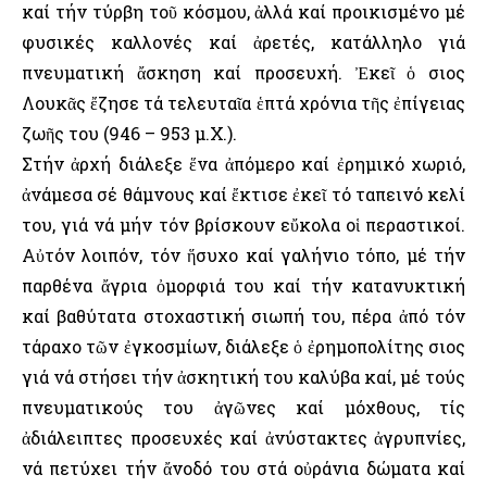
καί τήν τύρβη τοῦ κόσμου, ἀλλά καί προικισμένο μέ
φυσικές καλλονές καί ἀρετές, κατάλληλο γιά
πνευματική ἄσκηση καί προσευχή. Ἐκεῖ ὁ Ὅσιος
Λουκᾶς ἔζησε τά τελευταῖα ἑπτά χρόνια τῆς ἐπίγειας
ζωῆς του (946 – 953 μ.Χ.).
Στήν ἀρχή διάλεξε ἕνα ἀπόμερο καί ἐρημικό χωριό,
ἀνάμεσα σέ θάμνους καί ἔκτισε ἐκεῖ τό ταπεινό κελί
του, γιά νά μήν τόν βρίσκουν εὔκολα οἱ περαστικοί.
Αὐτόν λοιπόν, τόν ἥσυχο καί γαλήνιο τόπο, μέ τήν
παρθένα ἄγρια ὀμορφιά του καί τήν κατανυκτική
καί βαθύτατα στοχαστική σιωπή του, πέρα ἀπό τόν
τάραχο τῶν ἐγκοσμίων, διάλεξε ὁ ἐρημοπολίτης Ὅσιος
γιά νά στήσει τήν ἀσκητική του καλύβα καί, μέ τούς
πνευματικούς του ἀγῶνες καί μόχθους, τίς
ἀδιάλειπτες προσευχές καί ἀνύστακτες ἀγρυπνίες,
νά πετύχει τήν ἄνοδό του στά οὐράνια δώματα καί