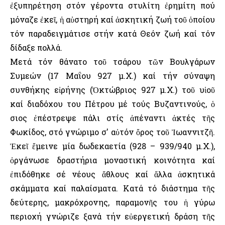
ἐξυπηρέτηση στόν γέροντα στυλίτη ἐρημίτη πού
μόναζε ἐκεῖ, ἡ αὐστηρή καί ἀσκητική ζωή τοῦ ὁποίου
τόν παραδειγμάτισε στήν κατά Θεόν ζωή καί τόν
δίδαξε πολλά.
Μετά τόν θάνατο τοῦ τσάρου τῶν Βουλγάρων
Συμεών (17 Μαΐου 927 μ.Χ.) καί τήν σύναψη
συνθήκης εἰρήνης (Ὀκτώβριος 927 μ.Χ.) τοῦ υἱοῦ
καί διαδόχου του Πέτρου μέ τούς Βυζαντινούς, ὁ
Ὅσιος ἐπέστρεψε πάλι στίς ἀπέναντι ἀκτές τῆς
Φωκίδος, στό γνώριμο σ’ αὐτόν ὄρος τοῦ Ἰωαννιτζῆ.
Ἐκεῖ ἔμεινε μία δωδεκαετία (928 – 939/940 μ.Χ.),
ὀργάνωσε δραστήρια μοναστική κοινότητα καί
ἐπιδόθηκε σέ νέους ἄθλους καί ἄλλα ἀσκητικά
σκάμματα καί παλαίσματα. Κατά τό διάστημα τῆς
δεύτερης, μακρόχρονης, παραμονῆς του ἡ γύρω
περιοχή γνώριζε ξανά τήν εὐεργετική δράση τῆς