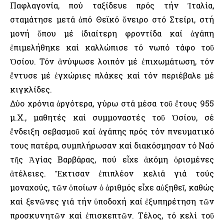
Παφλαγονία, πού ταξίδευε πρός τήν Ἰταλία,
σταμάτησε μετά ἀπό Θεϊκό ὄνειρο στό Στείρι, στή
μονή ὅπου μέ ἰδιαίτερη φροντίδα καί ἀγάπη
ἐπιμελήθηκε καί καλλώπισε τό νωπό τάφο τοῦ
Ὁσίου. Τόν ἀνύψωσε λοιπόν μέ ἐπιχωμάτωση, τόν
ἕντυσε μέ ἐγχώριες πλάκες καί τόν περιέβαλε μέ
κιγκλίδες.
Δύο χρόνια ἀργότερα, γύρω στά μέσα τοῦ ἔτους 955
μ.Χ., μαθητές καί συμμοναστές τοῦ Ὁσίου, σέ
ἔνδειξη σεβασμοῦ καί ἀγάπης πρός τόν πνευματικό
τους πατέρα, συμπλήρωσαν καί διακόσμησαν τό Ναό
τῆς Ἁγίας Βαρβάρας, πού εἶχε ἀκόμη ὁρισμένες
ἀτέλειες. Ἔκτισαν ἐπιπλέον κελιά γιά τούς
μοναχούς, τῶν ὁποίων ὁ ἀριθμός εἶχε αὐξηθεῖ, καθώς
καί ξενῶνες γιά τήν ὑποδοχή καί ἐξυπηρέτηση τῶν
προσκυνητῶν καί ἐπισκεπτῶν. Τέλος, τό κελί τοῦ