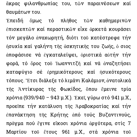
ἄκρας φιλανθρωπίας του, τῶν παραινέσεων καί
θαυμάτων του.
Ἐπειδή ὅμως τό πλῆθος τῶν καθημερινῶν
ἐπισκεπτῶν καί περαστικῶν εἶχε ἀρκετά κουράσει
τόν μεγάλο ἀναχωρητή, διότι τοῦ κατέστρεφε τήν
ἡσυχία καί γαλήνη τῆς ἀσκητικῆς του ζωῆς, ὁ Ὅσιος
ἀποφάσισε νά ἐγκαταλείψει, ὁριστικά αὐτήν τήν
φορά, τό ὄρος τοῦ Ἰωαννιτζῆ καί νά ἀναζητήσει
καταφύγιο σέ ἐρημικότερους καί ἠσυχότερους
τόπους. Ἔτσι διάλεξε τό λιμάνι Καλάμιον, ἀνατολικά
τῆς Ἀντίκυρας τῆς Φωκίδος, ὅπου ἔμεινε τρία
χρόνια (939/940 – 943 μ.Χ.). Ἐκεῖ, γύρω στό 941 μ.Χ.,
προεῖπε τήν κατάλυση τῆς Ἀραβοκρατίας καί τήν
ἐπανάκτηση τῆς Κρήτης ἀπό τούς Βυζαντινούς,
πρᾶγμα πού ἔγινε εἴκοσι χρόνια ἀργότερα, στίς 7
Μαρτίου τοῦ ἔτους 961 μ.Χ., στά χρόνια τοῦ