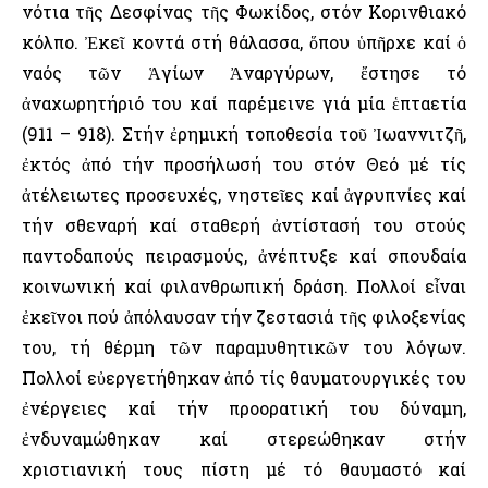
νότια τῆς Δεσφίνας τῆς Φωκίδος, στόν Κορινθιακό
κόλπο. Ἐκεῖ κοντά στή θάλασσα, ὅπου ὑπῆρχε καί ὁ
ναός τῶν Ἁγίων Ἀναργύρων, ἔστησε τό
ἀναχωρητήριό του καί παρέμεινε γιά μία ἑπταετία
(911 – 918). Στήν ἐρημική τοποθεσία τοῦ Ἰωαννιτζῆ,
ἐκτός ἀπό τήν προσήλωσή του στόν Θεό μέ τίς
ἀτέλειωτες προσευχές, νηστεῖες καί ἀγρυπνίες καί
τήν σθεναρή καί σταθερή ἀντίστασή του στούς
παντοδαπούς πειρασμούς, ἀνέπτυξε καί σπουδαία
κοινωνική καί φιλανθρωπική δράση. Πολλοί εἶναι
ἐκεῖνοι πού ἀπόλαυσαν τήν ζεστασιά τῆς φιλοξενίας
του, τή θέρμη τῶν παραμυθητικῶν του λόγων.
Πολλοί εὐεργετήθηκαν ἀπό τίς θαυματουργικές του
ἐνέργειες καί τήν προορατική του δύναμη,
ἐνδυναμώθηκαν καί στερεώθηκαν στήν
χριστιανική τους πίστη μέ τό θαυμαστό καί