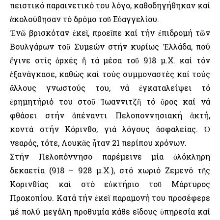
πειστικό παραινετικό του λόγο, καθοδηγήθηκαν καί
ἀκολούθησαν τό δρόμο τοῦ Εὐαγγελίου.
Ἐνῶ βρισκόταν ἐκεῖ, προεῖπε καί τήν ἐπιδρομή τῶν
Βουλγάρων τοῦ Συμεών στήν κυρίως Ἑλλάδα, πού
ἔγινε στίς ἀρχές ἢ τά μέσα τοῦ 918 μ.Χ. καί τόν
ἐξανάγκασε, καθώς καί τούς συμμοναστές καί τούς
ἄλλους γνωστούς του, νά ἐγκαταλείψει τό
ἐρημητήριό του στοῦ Ἰωαννιτζῆ τό ὄρος καί νά
φθάσει στήν ἀπέναντι Πελοποννησιακή ἀκτή,
κοντά στήν Κόρινθο, γιά λόγους ἀσφαλείας. Ὁ
νεαρός, τότε, Λουκᾶς ἦταν 21 περίπου χρόνων.
Στήν Πελοπόννησο παρέμεινε μία ὁλόκληρη
δεκαετία (918 – 928 μ.Χ.), στό χωριό Ζεμενό τῆς
Κορινθίας καί στό εὐκτήριο τοῦ Μάρτυρος
Προκοπίου. Κατά τήν ἐκεῖ παραμονή του προσέφερε
μέ πολύ μεγάλη προθυμία κάθε εἴδους ὑπηρεσία καί