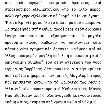
καί τοῦ ὑψηλοῦ κοσμικοῦ ἄρχοντος καί
στρατιωτικοῦ ἀξιωματούχου ἀπό τό ἄλλο μέρος,
πολύ γρήγορα ἐξελίχθηκε σέ θερμή φιλία καί ἀγάπη.
Ἔτσι ὁ Κρηνίτης, σέ ὅλο τό διάστημα πού παρέμεινε
ὡς στρατηγός στήν Θήβα, προσέφερε στόν Ὅσιο κάθε
λογής ὑπηρεσία καί ἐξυπηρέτηση μέ μεγάλη
προθυμία, χωρίς καθόλου νά ὑπολογίζει οὔτε
κόπους οὔτε χρηματικές δαπάνες. Ἀνάμεσα καί σέ
ἄλλες προσφορές, μεγάλη ὑπῆρξε ἡ προσωπική καί ἡ
οἰκονομική συμβολή του στήν ἀνέγερση τοῦ ναοῦ
τῆς Ἁγίας Βαρβάρας. Δέν πρόκειται γιά τήν κρύπτη
πού τιμᾶται σήμερα στή μνήμη τῆς Μεγαλομάρτυρος
καί βρίσκεται κάτω ἀπό τό Καθολικό τῆς Μονῆς,
ἀλλά γιά τόν παράπλευρα στό Καθολικό τῆς Μονῆς
Ναό τῆς Παναγίας, ὁ ὁποῖος ἀνεγέρθηκε ἐνόσω ζοῦσε
ἀκόμη ὁ Ὅσιος, ἀνάμεσα στά χρόνια 947 καί 952 μ.Χ.