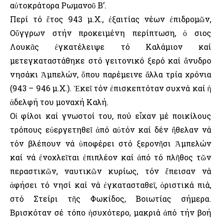
αὐτοκράτορα Ρωμανοῦ Β’.
Περί τό ἔτος 943 μ.Χ., ἐξαιτίας νέων ἐπιδρομῶν,
Οὔγγρων στήν προκειμένη περίπτωση, ὁ Ὅσιος
Λουκᾶς ἐγκατέλειψε τό Καλάμιον καί
μετεγκαταστάθηκε στό γειτονικό ξερό καί ἄνυδρο
νησάκι Ἀμπελών, ὅπου παρέμεινε ἄλλα τρία χρόνια
(943 – 946 μ.Χ.). Ἐκεῖ τόν ἐπισκεπτόταν συχνά καί ἡ
ἀδελφή του μοναχή Καλή.
Οἱ φίλοι καί γνωστοί του, πού εἶχαν μέ ποικίλους
τρόπους εὐεργετηθεῖ ἀπό αὐτόν καί δέν ἤθελαν νά
τόν βλέπουν νά ὑποφέρει στό ξερονῆσι Ἀμπελών
καί νά ἐνοχλεῖται ἐπιπλέον καί ἀπό τό πλῆθος τῶν
περαστικῶν, ναυτικῶν κυρίως, τόν ἔπεισαν νά
ἀφήσει τό νησί καί νά ἐγκατασταθεῖ, ὁριστικά πιά,
στό Στείρι τῆς Φωκίδος, Βοιωτίας σήμερα.
Βρισκόταν σέ τόπο ἠσυχότερο, μακριά ἀπό τήν βοή