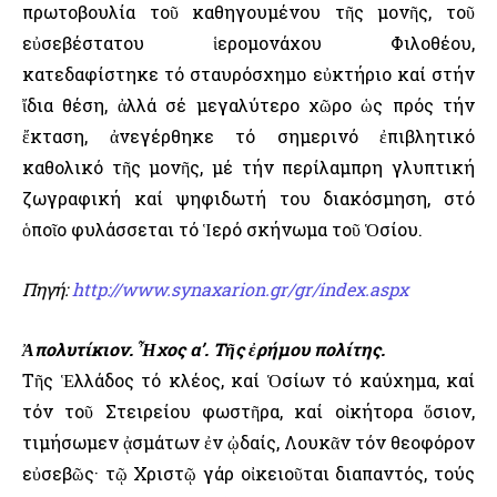
πρωτοβουλία τοῦ καθηγουμένου τῆς μονῆς, τοῦ
εὐσεβέστατου ἱερομονάχου Φιλοθέου,
κατεδαφίστηκε τό σταυρόσχημο εὐκτήριο καί στήν
ἴδια θέση, ἀλλά σέ μεγαλύτερο χῶρο ὡς πρός τήν
ἔκταση, ἀνεγέρθηκε τό σημερινό ἐπιβλητικό
καθολικό τῆς μονῆς, μέ τήν περίλαμπρη γλυπτική
ζωγραφική καί ψηφιδωτή του διακόσμηση, στό
ὁποῖο φυλάσσεται τό Ἱερό σκήνωμα τοῦ Ὁσίου.
Πηγή:
http://www.synaxarion.gr/gr/index.aspx
Ἀπολυτίκιον. Ἦχος α’. Τῆς ἐρήμου πολίτης.
Τῆς Ἑλλάδος τό κλέος, καί Ὁσίων τό καύχημα, καί
τόν τοῦ Στειρείου φωστῆρα, καί οἰκήτορα ὅσιον,
τιμήσωμεν ᾀσμάτων ἐν ᾠδαίς, Λουκᾶν τόν θεοφόρον
εὐσεβῶς· τῷ Χριστῷ γάρ οἰκειοῦται διαπαντός, τούς