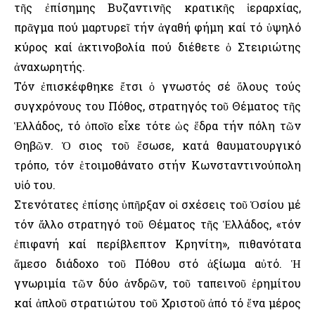
τῆς ἐπίσημης Βυζαντινῆς κρατικῆς ἱεραρχίας,
πρᾶγμα πού μαρτυρεῖ τήν ἀγαθή φήμη καί τό ὑψηλό
κύρος καί ἀκτινοβολία πού διέθετε ὁ Στειριώτης
ἀναχωρητής.
Τόν ἐπισκέφθηκε ἔτσι ὁ γνωστός σέ ὅλους τούς
συγχρόνους του Πόθος, στρατηγός τοῦ Θέματος τῆς
Ἑλλάδος, τό ὁποῖο εἶχε τότε ὡς ἕδρα τήν πόλη τῶν
Θηβῶν. Ὁ Ὅσιος τοῦ ἔσωσε, κατά θαυματουργικό
τρόπο, τόν ἑτοιμοθάνατο στήν Κωνσταντινούπολη
υἱό του.
Στενότατες ἐπίσης ὑπῆρξαν οἱ σχέσεις τοῦ Ὁσίου μέ
τόν ἄλλο στρατηγό τοῦ Θέματος τῆς Ἑλλάδος, «τόν
ἐπιφανή καί περίβλεπτον Κρηνίτη», πιθανότατα
ἄμεσο διάδοχο τοῦ Πόθου στό ἀξίωμα αὐτό. Ἡ
γνωριμία τῶν δύο ἀνδρῶν, τοῦ ταπεινοῦ ἐρημίτου
καί ἁπλοῦ στρατιώτου τοῦ Χριστοῦ ἀπό τό ἕνα μέρος