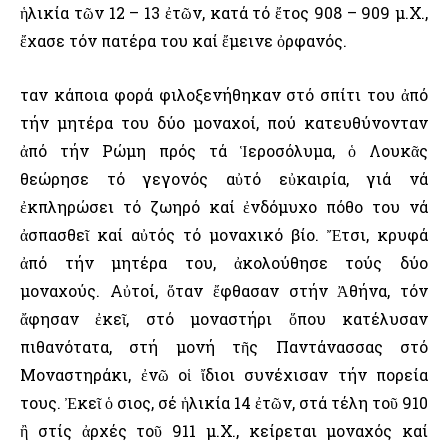
ἡλικία τῶν 12 – 13 ἐτῶν, κατά τό ἔτος 908 – 909 μ.Χ.,
ἔχασε τόν πατέρα του καί ἔμεινε ὀρφανός.
Ὅταν κάποια φορά φιλοξενήθηκαν στό σπίτι του ἀπό
τήν μητέρα του δύο μοναχοί, πού κατευθύνονταν
ἀπό τήν Ρώμη πρός τά Ἱεροσόλυμα, ὁ Λουκᾶς
θεώρησε τό γεγονός αὐτό εὐκαιρία, γιά νά
ἐκπληρώσει τό ζωηρό καί ἐνδόμυχο πόθο του νά
ἀσπασθεῖ καί αὐτός τό μοναχικό βίο. Ἔτσι, κρυφά
ἀπό τήν μητέρα του, ἀκολούθησε τούς δύο
μοναχούς. Αὐτοί, ὅταν ἔφθασαν στήν Ἀθήνα, τόν
ἄφησαν ἐκεῖ, στό μοναστήρι ὅπου κατέλυσαν
πιθανότατα, στή μονή τῆς Παντάνασσας στό
Μοναστηράκι, ἐνῶ οἱ ἴδιοι συνέχισαν τήν πορεία
τους. Ἐκεῖ ὁ Ὅσιος, σέ ἡλικία 14 ἐτῶν, στά τέλη τοῦ 910
ἢ στίς ἀρχές τοῦ 911 μ.Χ., κείρεται μοναχός καί