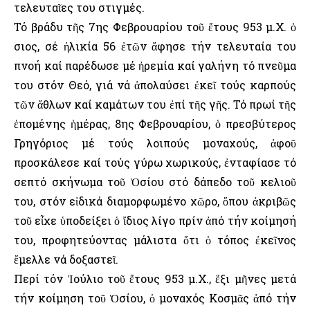
τελευταῖες του στιγμές.
Τό βράδυ τῆς 7ης Φεβρουαρίου τοῦ ἔτους 953 μ.Χ. ὁ
Ὅσιος, σέ ἡλικία 56 ἐτῶν ἄφησε τήν τελευταία του
πνοή καί παρέδωσε μέ ἠρεμία καί γαλήνη τό πνεῦμα
του στόν Θεό, γιά νά ἀπολαύσει ἐκεῖ τούς καρπούς
τῶν ἄθλων καί καμάτων του ἐπί τῆς γῆς. Τό πρωί τῆς
ἑπομένης ἡμέρας, 8ης Φεβρουαρίου, ὁ πρεσβύτερος
Γρηγόριος μέ τούς λοιπούς μοναχούς, ἀφοῦ
προσκάλεσε καί τούς γύρω χωρικούς, ἐνταφίασε τό
σεπτό σκήνωμα τοῦ Ὁσίου στό δάπεδο τοῦ κελιοῦ
του, στόν εἰδικά διαμορφωμένο χῶρο, ὅπου ἀκριβῶς
τοῦ εἶχε ὑποδείξει ὁ ἴδιος λίγο πρίν ἀπό τήν κοίμησή
του, προφητεύοντας μάλιστα ὅτι ὁ τόπος ἐκεῖνος
ἔμελλε νά δοξαστεῖ.
Περί τόν Ἰούλιο τοῦ ἔτους 953 μ.Χ., ἕξι μῆνες μετά
τήν κοίμηση τοῦ Ὁσίου, ὁ μοναχός Κοσμᾶς ἀπό τήν