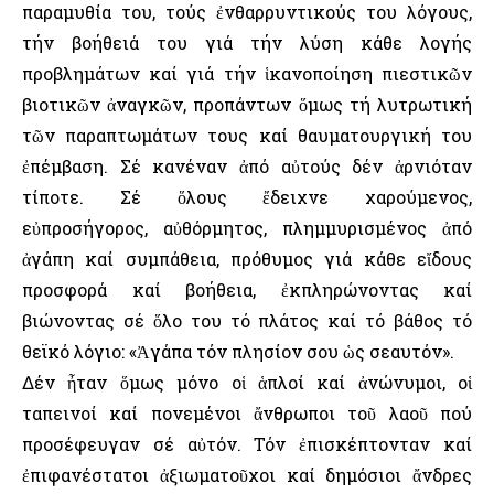
παραμυθία του, τούς ἐνθαρρυντικούς του λόγους,
τήν βοήθειά του γιά τήν λύση κάθε λογής
προβλημάτων καί γιά τήν ἱκανοποίηση πιεστικῶν
βιοτικῶν ἀναγκῶν, προπάντων ὅμως τή λυτρωτική
τῶν παραπτωμάτων τους καί θαυματουργική του
ἐπέμβαση. Σέ κανέναν ἀπό αὐτούς δέν ἀρνιόταν
τίποτε. Σέ ὅλους ἔδειχνε χαρούμενος,
εὐπροσήγορος, αὐθόρμητος, πλημμυρισμένος ἀπό
ἀγάπη καί συμπάθεια, πρόθυμος γιά κάθε εἴδους
προσφορά καί βοήθεια, ἐκπληρώνοντας καί
βιώνοντας σέ ὅλο του τό πλάτος καί τό βάθος τό
θεϊκό λόγιο: «Ἀγάπα τόν πλησίον σου ὡς σεαυτόν».
Δέν ἦταν ὅμως μόνο οἱ ἁπλοί καί ἀνώνυμοι, οἱ
ταπεινοί καί πονεμένοι ἄνθρωποι τοῦ λαοῦ πού
προσέφευγαν σέ αὐτόν. Τόν ἐπισκέπτονταν καί
ἐπιφανέστατοι ἀξιωματοῦχοι καί δημόσιοι ἄνδρες