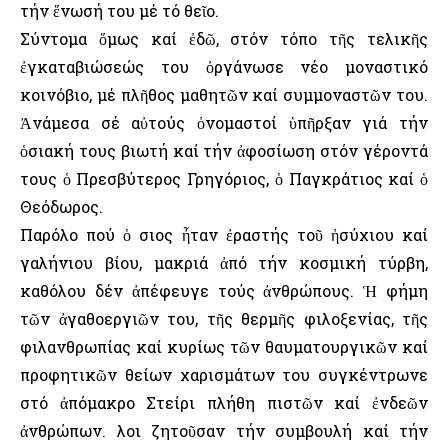
τήν ἕνωσή του μέ τό θεῖο.
Σύντομα ὅμως καί ἐδῶ, στόν τόπο τῆς τελικῆς
ἐγκαταβιώσεώς του ὀργάνωσε νέο μοναστικό
κοινόβιο, μέ πλῆθος μαθητῶν καί συμμοναστῶν του.
Ἀνάμεσα σέ αὐτούς ὀνομαστοί ὑπῆρξαν γιά τήν
ὁσιακή τους βιωτή καί τήν ἀφοσίωση στόν γέροντά
τους ὁ Πρεσβύτερος Γρηγόριος, ὁ Παγκράτιος καί ὁ
Θεόδωρος.
Παρόλο πού ὁ Ὅσιος ἦταν ἐραστής τοῦ ἡσύχιου καί
γαλήνιου βίου, μακριά ἀπό τήν κοσμική τύρβη,
καθόλου δέν ἀπέφευγε τούς ἀνθρώπους. Ἡ φήμη
τῶν ἀγαθοεργιῶν του, τῆς θερμῆς φιλοξενίας, τῆς
φιλανθρωπίας καί κυρίως τῶν θαυματουργικῶν καί
προφητικῶν θείων χαρισμάτων του συγκέντρωνε
στό ἀπόμακρο Στείρι πλήθη πιστῶν καί ἐνδεῶν
ἀνθρώπων. Ὅλοι ζητοῦσαν τήν συμβουλή καί τήν