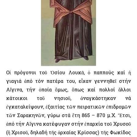
Οἱ πρόγονοι τοῦ Ὁσίου Λουκᾶ, ὁ παππούς καί ἡ
γιαγιά ἀπό τόν πατέρα του, εἶχαν γεννηθεῖ στήν
Αἴγινα, τήν ὁποία ὅμως, ὅπως καί πολλοί ἄλλοι
κάτοικοι τοῦ νησιοῦ, ἀναγκάστηκαν νά
ἐγκαταλείψουν, ἐξαιτίας τῶν πειρατικῶν ἐπιδρομῶν
τῶν Σαρακηνῶν, γύρω στά ἔτη 865 – 870 μ.Χ. Ἔτσι,
ἀπό τήν Αἴγινα κατέφυγαν στήν ἐπαρχία τοῦ Χρυσοῦ
(ἢ Χρισοῦ, δηλαδή τῆς ἀρχαίας Κρίσσας) τῆς Φωκίδος