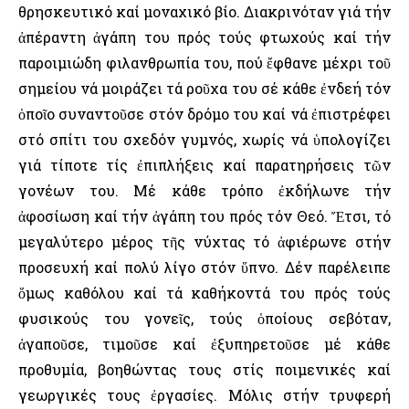
θρησκευτικό καί μοναχικό βίο. Διακρινόταν γιά τήν
ἀπέραντη ἀγάπη του πρός τούς φτωχούς καί τήν
παροιμιώδη φιλανθρωπία του, πού ἔφθανε μέχρι τοῦ
σημείου νά μοιράζει τά ροῦχα του σέ κάθε ἐνδεή τόν
ὁποῖο συναντοῦσε στόν δρόμο του καί νά ἐπιστρέφει
στό σπίτι του σχεδόν γυμνός, χωρίς νά ὑπολογίζει
γιά τίποτε τίς ἐπιπλήξεις καί παρατηρήσεις τῶν
γονέων του. Μέ κάθε τρόπο ἐκδήλωνε τήν
ἀφοσίωση καί τήν ἀγάπη του πρός τόν Θεό. Ἔτσι, τό
μεγαλύτερο μέρος τῆς νύχτας τό ἀφιέρωνε στήν
προσευχή καί πολύ λίγο στόν ὕπνο. Δέν παρέλειπε
ὅμως καθόλου καί τά καθήκοντά του πρός τούς
φυσικούς του γονεῖς, τούς ὁποίους σεβόταν,
ἀγαποῦσε, τιμοῦσε καί ἐξυπηρετοῦσε μέ κάθε
προθυμία, βοηθώντας τους στίς ποιμενικές καί
γεωργικές τους ἐργασίες. Μόλις στήν τρυφερή