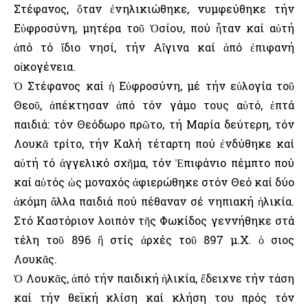
Στέφανος, ὅταν ἐνηλικιώθηκε, νυμφεύθηκε τήν
Εὐφροσύνη, μητέρα τοῦ Ὁσίου, πού ἦταν καί αὐτή
ἀπό τό ἴδιο νησί, τήν Αἴγινα καί ἀπό ἐπιφανή
οἰκογένεια.
Ὁ Στέφανος καί ἡ Εὐφροσύνη, μέ τήν εὐλογία τοῦ
Θεοῦ, ἀπέκτησαν ἀπό τόν γάμο τους αὐτό, ἑπτά
παιδιά: τόν Θεόδωρο πρῶτο, τή Μαρία δεύτερη, τόν
Λουκᾶ τρίτο, τήν Καλή τέταρτη πού ἐνδύθηκε καί
αὐτή τό ἀγγελικό σχῆμα, τόν Ἐπιφάνιο πέμπτο πού
καί αὐτός ὡς μοναχός ἀφιερώθηκε στόν Θεό καί δύο
ἀκόμη ἄλλα παιδιά πού πέθαναν σέ νηπιακή ἡλικία.
Στό Καστόριον λοιπόν τῆς Φωκίδος γεννήθηκε στά
τέλη τοῦ 896 ἢ στίς ἀρχές τοῦ 897 μ.Χ. ὁ Ὅσιος
Λουκᾶς.
Ὁ Λουκᾶς, ἀπό τήν παιδική ἡλικία, ἔδειχνε τήν τάση
καί τήν θεϊκή κλίση καί κλήση του πρός τόν