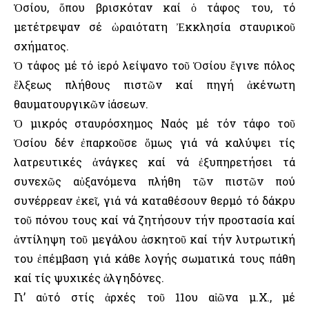
Ὁσίου, ὅπου βρισκόταν καί ὁ τάφος του, τό
μετέτρεψαν σέ ὡραιότατη Ἐκκλησία σταυρικοῦ
σχήματος.
Ὁ τάφος μέ τό ἱερό λείψανο τοῦ Ὁσίου ἔγινε πόλος
ἕλξεως πλήθους πιστῶν καί πηγή ἀκένωτη
θαυματουργικῶν ἰάσεων.
Ὁ μικρός σταυρόσχημος Ναός μέ τόν τάφο τοῦ
Ὁσίου δέν ἐπαρκοῦσε ὅμως γιά νά καλύψει τίς
λατρευτικές ἀνάγκες καί νά ἐξυπηρετήσει τά
συνεχῶς αὐξανόμενα πλήθη τῶν πιστῶν πού
συνέρρεαν ἐκεῖ, γιά νά καταθέσουν θερμό τό δάκρυ
τοῦ πόνου τους καί νά ζητήσουν τήν προστασία καί
ἀντίληψη τοῦ μεγάλου ἀσκητοῦ καί τήν λυτρωτική
του ἐπέμβαση γιά κάθε λογής σωματικά τους πάθη
καί τίς ψυχικές ἀλγηδόνες.
Γι’ αὐτό στίς ἀρχές τοῦ 11ου αἰῶνα μ.Χ., μέ