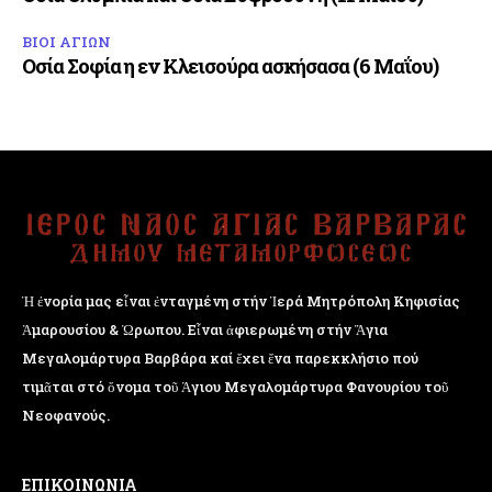
ΒΙΟΙ ΑΓΙΩΝ
Οσία Σοφία η εν Κλεισούρα ασκήσασα (6 Μαΐου)
Ἡ ἐνορία μας εἶναι ἐνταγμένη στήν Ἱερά Μητρόπολη Κηφισίας
Ἁμαρουσίου & Ὠρωπου. Εἶναι ἀφιερωμένη στήν Ἅγια
Μεγαλομάρτυρα Βαρβάρα καί ἔχει ἕνα παρεκκλήσιο πού
τιμᾶται στό ὄνομα τοῦ Ἁγιου Μεγαλομάρτυρα Φανουρίου τοῦ
Νεοφανούς.
ΕΠΙΚΟΙΝΩΝΙΑ