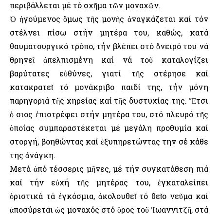
περιβάλλεται μέ τό σχῆμα τῶν μοναχῶν.
Ὁ ἡγούμενος ὅμως τῆς μονῆς ἀναγκάζεται καί τόν
στέλνει πίσω στήν μητέρα του, καθώς, κατά
θαυματουργικό τρόπο, τήν βλέπει στό ὄνειρό του νά
θρηνεῖ ἀπελπισμένη καί νά τοῦ καταλογίζει
βαρύτατες εὐθύνες, γιατί τῆς στέρησε καί
κατακρατεῖ τό μονάκριβο παιδί της, τήν μόνη
παρηγοριά τῆς χηρείας καί τῆς δυστυχίας της. Ἔτσι
ὁ Ὅσιος ἐπιστρέφει στήν μητέρα του, στό πλευρό τῆς
ὁποίας συμπαραστέκεται μέ μεγάλη προθυμία καί
στοργή, βοηθώντας καί ἐξυπηρετώντας την σέ κάθε
της ἀνάγκη.
Μετά ἀπό τέσσερις μῆνες, μέ τήν συγκατάθεση πιά
καί τήν εὐχή τῆς μητέρας του, ἐγκαταλείπει
ὁριστικά τά ἐγκόσμια, ἀκολουθεῖ τό θεῖο νεῦμα καί
ἀποσύρεται ὡς μοναχός στό ὄρος τοῦ Ἰωαννιτζῆ, στά