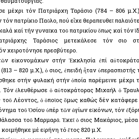
ς θαυματουργίας.
ε μέχρι τόν Πατριάρχη Ταράσιο (784 – 806 μ.Χ.)
ν τόν πατρίκιο Παῦλο, πού εἶχε θεραπευθεῖ παλαιότ
ι καλά καί τήν γυναῖκα τοῦ πατρικίου ὅπως καί τόν ἴδ
ριάρχης Ταράσιος μετεκάλεσε τόν Ὅσιο σ
όν χειροτόνησε πρεσβύτερο.
 τῶν εἰκονομάχων στήν Ἐκκλησία ἐπί αὐτοκράτ
813 – 820 μ.Χ.), ὁ Ὅσιος, ἐπειδή ἦταν ὑπερασπιστής 
ίσθηκε στήν φυλακή στήν ὁποία παρέμεινε μέχρι 
. Τόν ἐλευθέρωσε ὁ αὐτοκράτορας Μιχαήλ ὁ Τραυ
ος τοῦ Λέοντος, ὁ ὁποῖος ὅμως καθώς δέν κατάφερε
όνημα τοῦ Ὁσίου ὑπέρ τῶν ἁγίων εἰκόνων, τόν ἐξόρ
θάλασσα τοῦ Μαρμαρᾶ. Ἐκεῖ ὁ Ὅσιος Μακάριος, μέσα
 κοιμήθηκε μέ εἰρήνη τό ἔτος 820 μ.Χ.