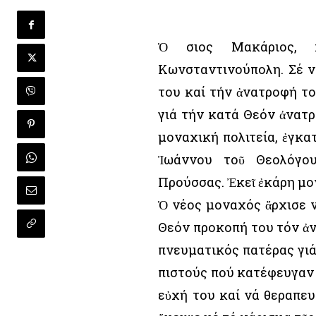
Ὁ Ὅσιος Μακάριος, 
Κωνσταντινούπολη. Σέ νε
του καί τήν ἀνατροφή το
γιά τήν κατά Θεόν ἀνατρ
μοναχική πολιτεία, ἐγκα
Ἰωάννου τοῦ Θεολόγου
Προύσσας. Ἐκεῖ ἐκάρη μ
Ὁ νέος μοναχός ἄρχισε ν
Θεόν προκοπή του τόν ἀνέ
πνευματικός πατέρας γιά 
πιστούς πού κατέφευγαν 
εὐχή του καί νά θεραπευ