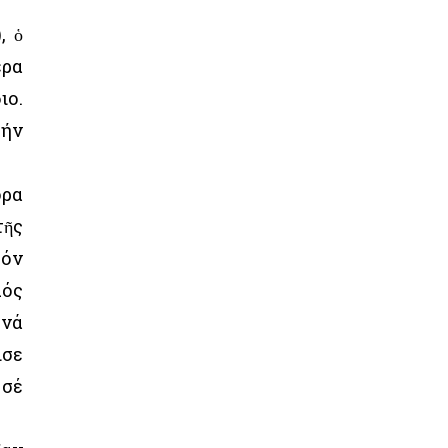
, ὁ
ερα
ιο.
τήν
ορα
τῆς
τόν
λός
 νά
ισε
 σέ