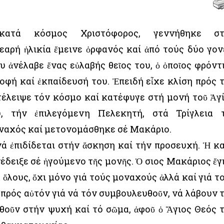
κατά κόσμος Χριστόφορος, γεννήθηκε στ
αρή ἡλικία ἔμεινε ὀρφανός καί ἀπό τούς δύο γον
υ ἀνέλαβε ἕνας εὐλαβής θεῖος του, ὁ ὁποῖος φρόντ
οφή καί ἐκπαίδευσή του. Ἐπειδή εἶχε κλίση πρός 
τέλειψε τόν κόσμο καί κατέφυγε στή μονή τοῦ Ἁγ
, τήν ἐπιλεγόμενη Πελεκητή, στά Τρίγλεια 
οναχός καί μετονομάσθηκε σέ Μακάριο.
ά ἐπιδίδεται στήν ἄσκηση καί τήν προσευχή. Ἡ κ
δειξε σέ ἡγούμενο τῆς μονῆς. Ὁ Ὅσιος Μακάριος ἔγ
ὅλους, ὄχι μόνο γιά τούς μοναχούς ἀλλά καί γιά τ
πρός αὐτόν γιά νά τόν συμβουλευθοῦν, νά λάβουν 
θοῦν στήν ψυχή καί τό σῶμα, ἀφοῦ ὁ Ἅγιος Θεός 