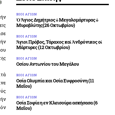
ΒΙΟΙ ΑΓΙΩΝ
ήν
Ὁ Ἅγιος Δημήτριος ὁ Μεγαλομάρτυρας ὁ
εῖς
Μυροβλύτης(26 Οκτωβρίου)
ισε
ΒΙΟΙ ΑΓΙΩΝ
τήν
Ἅγιοι Πρόβος, Τάραχος καὶ Ἀνδρόνικος οἱ
Μάρτυρες (12 Οκτωβρίου)
ίου
τῆς
ΒΙΟΙ ΑΓΙΩΝ
Οσίου Αντωνίου του Μεγάλου
ατά
ΒΙΟΙ ΑΓΙΩΝ
Οσία Ολυμπία και Οσία Ευφροσύνη (11
ινε
Μαΐου)
ούς
ΒΙΟΙ ΑΓΙΩΝ
τήν
Οσία Σοφία η εν Κλεισούρα ασκήσασα (6
τόν
Μαΐου)