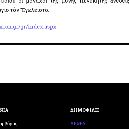
Ὁσίου οἱ μοναχοί τῆς μονῆς Πελεκητῆς ἀνέδει
γιο τόν Ἔγκλειστο.
rion.gr/gr/index.aspx
ΝΙΑ
ΔΗΜΟΦΙΛΗ
Βαρβάρας
ΑΡΘΡΑ