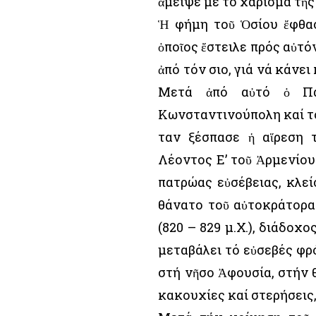
ἄμειψε μέ τό χάρισμα τῆ
Ἡ φήμη τοῦ Ὁσίου ἔφθασ
ὁποῖος ἔστειλε πρός αὐτό
ἀπό τόν Ὅσιο, γιά νά κάνε
Μετά ἀπό αὐτό ὁ Πατ
Κωνσταντινούπολη καί τ
Ὅταν ξέσπασε ἡ αἵρεση
Λέοντος Ε’ τοῦ Ἀρμενίου (
πατρώας εὐσέβειας, κλε
θάνατο τοῦ αὐτοκράτορα
(820 – 829 μ.Χ.), διάδοχ
μεταβάλει τό εὐσεβές φρ
στή νῆσο Ἀφουσία, στήν 
κακουχίες καί στερήσεις,