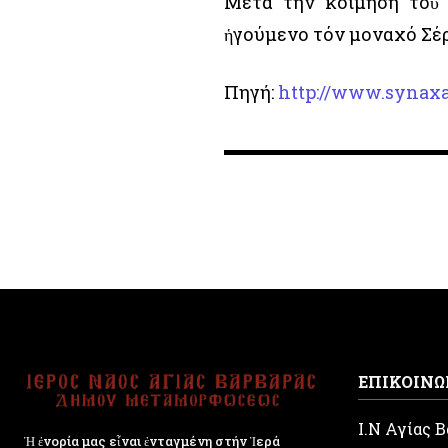
Μετά τήν κοίμηση τοῦ 
ἡγούμενο τόν μοναχό Σέρ
Πηγή:
http://www.synaxa
ΕΠΙΚΟΙΝΩ
Ι.Ν Αγίας 
Ἡ ἐνορία μας εἶναι ἐνταγμένη στήν Ἱερά