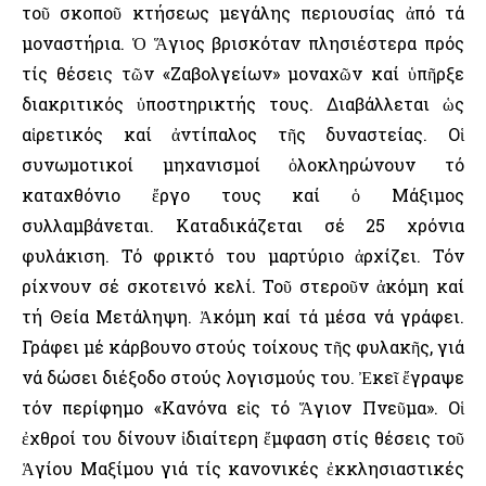
τοῦ σκοποῦ κτήσεως μεγάλης περιουσίας ἀπό τά
μοναστήρια. Ὁ Ἅγιος βρισκόταν πλησιέστερα πρός
τίς θέσεις τῶν «Ζαβολγείων» μοναχῶν καί ὑπῆρξε
διακριτικός ὑποστηρικτής τους. Διαβάλλεται ὡς
αἱρετικός καί ἀντίπαλος τῆς δυναστείας. Οἱ
συνωμοτικοί μηχανισμοί ὁλοκληρώνουν τό
καταχθόνιο ἔργο τους καί ὁ Μάξιμος
συλλαμβάνεται. Καταδικάζεται σέ 25 χρόνια
φυλάκιση. Τό φρικτό του μαρτύριο ἀρχίζει. Τόν
ρίχνουν σέ σκοτεινό κελί. Τοῦ στεροῦν ἀκόμη καί
τή Θεία Μετάληψη. Ἀκόμη καί τά μέσα νά γράφει.
Γράφει μέ κάρβουνο στούς τοίχους τῆς φυλακῆς, γιά
νά δώσει διέξοδο στούς λογισμούς του. Ἐκεῖ ἔγραψε
τόν περίφημο «Κανόνα εἰς τό Ἅγιον Πνεῦμα». Οἱ
ἐχθροί του δίνουν ἰδιαίτερη ἔμφαση στίς θέσεις τοῦ
Ἁγίου Μαξίμου γιά τίς κανονικές ἐκκλησιαστικές