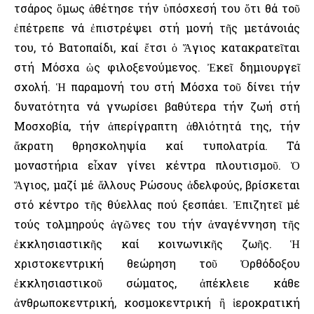
τσάρος ὅμως ἀθέτησε τήν ὑπόσχεσή του ὅτι θά τοῦ
ἐπέτρεπε νά ἐπιστρέψει στή μονή τῆς μετάνοιάς
του, τό Βατοπαίδι, καί ἔτσι ὁ Ἅγιος κατακρατεῖται
στή Μόσχα ὡς φιλοξενούμενος. Ἐκεῖ δημιουργεῖ
σχολή. Ἡ παραμονή του στή Μόσχα τοῦ δίνει τήν
δυνατότητα νά γνωρίσει βαθύτερα τήν ζωή στή
Μοσχοβία, τήν ἀπερίγραπτη ἀθλιότητά της, τήν
ἄκρατη θρησκοληψία καί τυπολατρία. Τά
μοναστήρια εἶχαν γίνει κέντρα πλουτισμοῦ. Ὁ
Ἅγιος, μαζί μέ ἄλλους Ρώσους ἀδελφούς, βρίσκεται
στό κέντρο τῆς θύελλας πού ξεσπάει. Ἐπιζητεῖ μέ
τούς τολμηρούς ἀγῶνες του τήν ἀναγέννηση τῆς
ἐκκλησιαστικῆς καί κοινωνικῆς ζωῆς. Ἡ
χριστοκεντρική θεώρηση τοῦ Ὀρθόδοξου
ἐκκλησιαστικοῦ σώματος, ἀπέκλειε κάθε
ἀνθρωποκεντρική, κοσμοκεντρική ἢ ἱεροκρατική