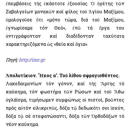
ἐπεμβάσεις τῆς ἑκάστοτε ἐξουσίας. Ὁ ἡγέτης τῶν
Ζαβολγείων μοναχῶν καί φίλος τοῦ Ἁγίου Μαξίμου,
ὁμολογοῦσε ὅτι «μόνο τώρα, διά τοῦ Μαξίμου,
ἐγνωρίσαμε τόν Θεό», ἐνῶ τά ἔργα του
ἀντιγράφονταν καί διαδίδονταν ταχύτατα
χαρακτηριζόμενα ὡς «θεία καί ἅγια».
Πηγή:
http://imr.gr
Ἀπολυτίκιον. Ἦχος α’. Τοῦ λίθου σφραγισθέντος.
Λακεδαιμονίων τόν γόνον, καί τῆς Ἄρτης τό
καύχημα, τόν φωστήρα τῶν Ρώσων καί τοῦ Ἄθω
ἀγλάϊσμα, τιμήσωμεν συμφώνως οἱ πιστοί, βοῶντες
πρός αὐτόν εἰλικρινῶς, δόξα τῷ δεδωκότι σοι ἰσχύν,
δόξα τῷ σέ στεφανώσαντι, δόξα τῶν Ὀρθοδόξων τό
νέον καύχημα.