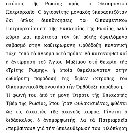
σχέσεις τῆς Ρωσίας πρός τό Οἰκουμενικό
Πατριαρχεῖο. Ὁ ἁγιορείτης μοναχός ὑπερασπιζόταν
ὄχι ἁπλές διεκδικήσεις τοῦ Οἰκουμενικοῦ
Πατριαρχείου ἐπί τῆς Ἐκκλησίας τῆς Ρωσίας, ἀλλά
κύρια καί πρώτιστα τόν ὑπ’ αὐτῆς ὀφειλόμενο
σεβασμό στήν καθιερωμένη Ὀρθόδοξη κανονική
τάξη. Ὑπό τό πνεῦμα αὐτό πρέπει νά κατανοηθεῖ καί
ἡ ἀντίρρηση τοῦ Ἁγίου Μαξίμου στή θεωρία τῆς
«Τρίτης Ρώμης», ἡ ὁποία θεμελιωνόταν στήν
αὐθαίρετη παραδοχή τῆς δῆθεν ἐκτροπῆς τοῦ
Οἰκουμενικοῦ θρόνου ἀπό τήν Ὀρθόδοξη παράδοση.
Ἡ φωνή του, ἀπό τή μονή Ὄτροτυ τῆς Ἐπισκοπῆς
Τβέρ τῆς Ρωσίας, ὅπου ἦταν φυλακισμένος, φθάνει
ὡς τίς ἐσχατιές τῆς ἀχανοῦς χώρας. Γίνεται ὁ
διδάσκαλος, ὁ ἀναμορφωτής. Ὅλα τά Πατριαρχεῖα
ἐπεμβαίνουν γιά τήν ἀπελευθέρωσή του. Ὁλόκληρη