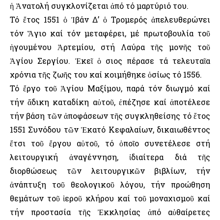
ἡ Ἀνατολή συγκλονίζεται ἀπό τό μαρτύριό του.
Τό ἔτος 1551 ὁ Ἰβάν Δ’ ὁ Τρομερός ἀπελευθερώνει
τόν Ἅγιο καί τόν μεταφέρει, μέ πρωτοβουλία τοῦ
ἡγουμένου Ἀρτεμίου, στή Λαύρα τῆς μονῆς τοῦ
Ἁγίου Σεργίου. Ἐκεῖ ὁ Ὅσιος πέρασε τά τελευταῖα
χρόνια τῆς ζωῆς του καί κοιμήθηκε ὁσίως τό 1556.
Τό ἔργο τοῦ Ἁγίου Μαξίμου, παρά τόν διωγμό καί
τήν ἄδικη καταδίκη αὐτοῦ, ἐπέζησε καί ἀποτέλεσε
τήν βάση τῶν ἀποφάσεων τῆς συγκληθείσης τό ἔτος
1551 Συνόδου τῶν Ἑκατό Κεφαλαίων, δικαιωθέντος
ἔτσι τοῦ ἔργου αὐτοῦ, τό ὁποῖο συνετέλεσε στή
λειτουργική ἀναγέννηση, ἰδιαίτερα διά τῆς
διορθώσεως τῶν λειτουργικῶν βιβλίων, τήν
ἀνάπτυξη τοῦ θεολογικοῦ λόγου, τήν προώθηση
θεμάτων τοῦ ἱεροῦ κλήρου καί τοῦ μοναχισμοῦ καί
τήν προστασία τῆς Ἐκκλησίας ἀπό αὐθαίρετες