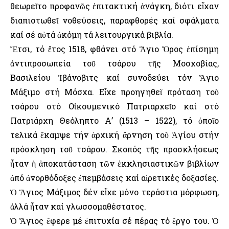
θεωρεῖτο προφανῶς ἐπιτακτική ἀνάγκη, διότι εἶχαν
διαπιστωθεῖ νοθεύσεις, παραφθορές καί σφάλματα
καί σέ αὐτά ἀκόμη τά λειτουργικά βιβλία.
Ἔτσι, τό ἔτος 1518, φθάνει στό Ἅγιο Ὄρος ἐπίσημη
ἀντιπροσωπεία τοῦ τσάρου τῆς Μοσχοβίας,
Βασιλείου Ἰβάνοβιτς καί συνοδεύει τόν Ἅγιο
Μάξιμο στή Μόσχα. Εἶχε προηγηθεῖ πρόταση τοῦ
τσάρου στό Οἰκουμενικό Πατριαρχεῖο καί στό
Πατριάρχη Θεόληπτο Α’ (1513 – 1522), τό ὁποῖο
τελικά ἔκαμψε τήν ἀρχική ἄρνηση τοῦ Ἁγίου στήν
πρόσκληση τοῦ τσάρου. Σκοπός τῆς προσκλήσεως
ἦταν ἡ ἀποκατάσταση τῶν ἐκκλησιαστικῶν βιβλίων
ἀπό ἀνορθόδοξες ἐπεμβάσεις καί αἱρετικές δοξασίες.
Ὁ Ἅγιος Μάξιμος δέν εἶχε μόνο τεράστια μόρφωση,
ἀλλά ἦταν καί γλωσσομαθέστατος.
Ὁ Ἅγιος ἔφερε μέ ἐπιτυχία σέ πέρας τό ἔργο του. Ὁ