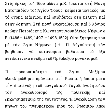
Στίς ἀρχές τοῦ 16ου αἰώνα μ.Χ. ἔρχεται στή Μονή
Βατοπαιδίου τοῦ Ἁγίου Ὄρους, κείρεται μοναχός, μέ
τό ὄνομα Μάξιμος, καί ἐπιδίδεται στή μελέτη καί
στήν ἄσκηση. Στή μονή ἐγκαταβιοῦσε καί ὁ λόγιος
πρώην Πατριάρχης Κωνσταντινουπόλεως Νήφων ὁ
Β’ (1486 – 1489, 1497 – 1498, 1502). Οἱ συζητήσεις του
μέ τόν Ἅγιο Νήφωνα († 11 Αὐγούστου) τόν
βοήθησαν νά κατανοήσει βαθύτερα τό ὀξύ
ἀντιλατινικό πνεῦμα τοῦ Ὀρθόδοξου μοναχισμοῦ.
Ἡ προσωπικότητα τοῦ Ἁγίου Μαξίμου
ὁλοκληρώθηκε πράγματι στή Ρωσία, ἡ ὁποία μετά
τήν ἀποτίναξη τοῦ μογγολικοῦ ζυγοῦ, ἀναζητοῦσε
τόν ἀνακαθορισμό τῆς πολιτικῆς καί
ἐκκλησιαστικῆς της ταυτότητας. Ἡ ἀνακάθαρση τῶν
πηγῶν τοῦ πνευματικοῦ βίου τοῦ Ρωσικοῦ λαοῦ