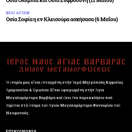
Οσία Ολυμπία και Οσία Ευφροσύνη (11 Μαΐου)
ΒΙΟΙ ΑΓΙΩΝ
Οσία Σοφία η εν Κλεισούρα ασκήσασα (6 Μαΐου)
Ἡ ἐνορία μας εἶναι ἐνταγμένη στήν Ἱερά Μητρόπολη Κηφισίας
Ἁμαρουσίου & Ὠρωπου. Εἶναι ἀφιερωμένη στήν Ἅγια
Μεγαλομάρτυρα Βαρβάρα καί ἔχει ἕνα παρεκκλήσιο πού
τιμᾶται στό ὄνομα τοῦ Ἁγιου Μεγαλομάρτυρα Φανουρίου τοῦ
Νεοφανούς.
ΕΠΙΚΟΙΝΩΝΙΑ