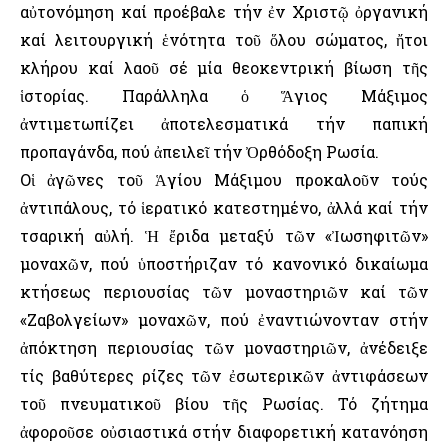
αὐτονόμηση καί προέβαλε τήν ἐν Χριστῷ ὀργανική
καί λειτουργική ἑνότητα τοῦ ὅλου σώματος, ἤτοι
κλήρου καί λαοῦ σέ μία θεοκεντρική βίωση τῆς
ἱστορίας. Παράλληλα ὁ Ἅγιος Μάξιμος
ἀντιμετωπίζει ἀποτελεσματικά τήν παπική
προπαγάνδα, πού ἀπειλεῖ τήν Ὀρθόδοξη Ρωσία.
Οἱ ἀγῶνες τοῦ Ἁγίου Μάξιμου προκαλοῦν τούς
ἀντιπάλους, τό ἱερατικό κατεστημένο, ἀλλά καί τήν
τσαρική αὐλή. Ἡ ἔριδα μεταξύ τῶν «Ἰωσηφιτῶν»
μοναχῶν, πού ὑποστήριζαν τό κανονικό δικαίωμα
κτήσεως περιουσίας τῶν μοναστηριῶν καί τῶν
«Ζαβολγείων» μοναχῶν, πού ἐναντιώνονταν στήν
ἀπόκτηση περιουσίας τῶν μοναστηριῶν, ἀνέδειξε
τίς βαθύτερες ρίζες τῶν ἐσωτερικῶν ἀντιφάσεων
τοῦ πνευματικοῦ βίου τῆς Ρωσίας. Τό ζήτημα
ἀφοροῦσε οὐσιαστικά στήν διαφορετική κατανόηση