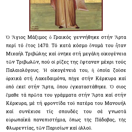
Ὁ Ἅγιος Μάξιμος ὁ Γραικός γεννήθηκε στήν Ἄρτα
περί τό ἔτος 1470. Τό κατά κόσμο ὄνομά του ἦταν
Μιχαήλ Τριβώλης καί ἀνῆκε στή μεγάλη οἰκογένεια
τῶν Τριβωλῶν, πού οἱ ρίζες της ἔφταναν μέχρι τούς
Παλαιολόγους. Ἡ οἰκογένειά του, ἡ ὁποία ζοῦσε
ἀρχικά στή Λακεδαιμόνα, πῆγε στήν Κέρκυρα καί
ἀπό ἐκεῖ στήν Ἄρτα, ὅπου ἐγκαταστάθηκε. Ὁ Ὅσιος
ἔμαθε τά πρῶτα του γράμματα στήν Ἄρτα καί στήν
Κέρκυρα, μέ τή φροντίδα τοῦ πατέρα του Μανουήλ
καί συνέχισε τίς σπουδές του σέ γνωστά
εὐρωπαϊκά πανεπιστήμια, ὅπως τῆς Πάδοβας, τῆς
Φλωρεντίας, τῶν Παρισίων καί ἀλλοῦ.