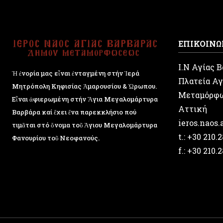
ΕΠΙΚΟΙΝΩ
Ι.Ν Αγίας 
Ἡ ἐνορία μας εἶναι ἐνταγμένη στήν Ἱερά
Πλατεία Αγ
Μητρόπολη Κηφισίας Ἁμαρουσίου & Ὠρωπου.
Μεταμόρφ
Εἶναι ἀφιερωμένη στήν Ἅγια Μεγαλομάρτυρα
Αττική
Βαρβάρα καί ἔχει ἕνα παρεκκλήσιο πού
ieros.naos
τιμᾶται στό ὄνομα τοῦ Ἁγιου Μεγαλομάρτυρα
t.: +30 210.
Φανουρίου τοῦ Νεοφανούς.
f.: +30 210.