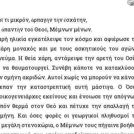
ῖ τι μικρόν, ἁρπαγὴν τὴν ἐσχάτην,
ς ἀπαντὴν τοῦ Θεοῦ, Μέμνων μένων.
ρή ηλικία εγκατέλειψε τον κόσμο και αφιέρωσε 
κάρη μοναχός και με τους ασκητικούς του αγώ
νεύμα. Η θεία χάρη, αντάμειψε την αρετή του Οσ
 να θαυματουργεί. Συνέβη κάποτε να κατακλύσ
ν σμήνη ακριδών. Αυτοί χωρίς να μπορούν να κάν
λεπαν την καταστρεπτική αυτή μάστιγα. Ο Όσ
ικογενειάρχες εκείνους και ένοιωσε την απόγν
ιπόν θερμά στον Θεό και πέτυχε την απαλλαγή 
μήνη. Και όσες φορές οι γεωργικοί πληθυσμοί 
 μεγάλη στενοχώρια, ο Μέμνων τους πήγαινε βοήθ