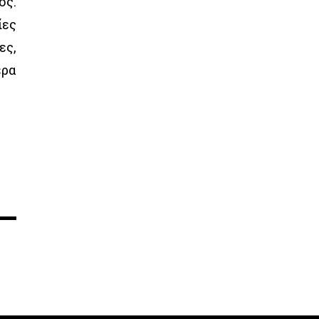
ος.
ίες
ες,
ερα