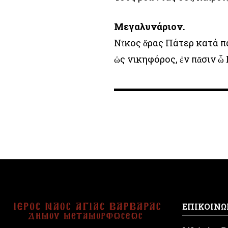
Μεγαλυνάριον.
Νῖκος ἄρας Πάτερ κατά π
ὡς νικηφόρος, ἐν πᾶσιν ὦ
ΕΠΙΚΟΙΝΩ