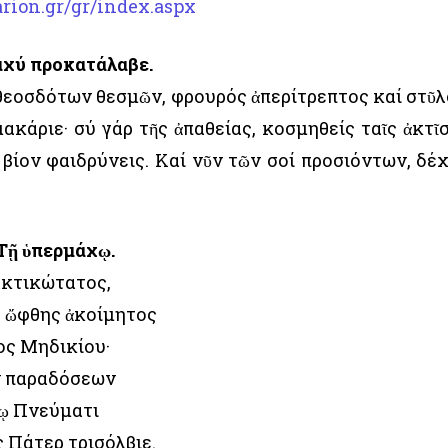
rion.gr/gr/index.aspx
αχύ προκατάλαβε.
θεοσδότων θεσμῶν, φρουρός ἀπερίτρεπτος καί στῦλ
κάριε· σύ γάρ τῆς ἀπαθείας, κοσμηθείς ταῖς ἀκτῖσ
 βίον φαιδρύνεις. Καί νῦν τῶν σοί προσιόντων, δέ
 Τῇ ὑπερμάχῳ.
ακτικώτατος,
ς ὤφθης ἀκοίμητος
ς Μηδικίου·
ν παραδόσεων
ίῳ Πνεύματι
ς Πάτερ τρισόλβιε.