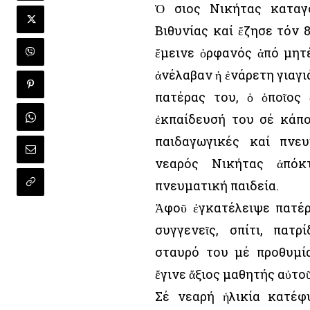
Ὁ Ὅσιος Νικήτας καταγ
Βιθυνίας καί ἔζησε τόν 8
ἔμεινε ὀρφανός ἀπό μητ
ἀνέλαβαν ἡ ἐνάρετη γιαγιά
πατέρας του, ὁ ὁποῖος
ἐκπαίδευσή του σέ κάπο
παιδαγωγικές καί πνευ
νεαρός Νικήτας ἀπόκ
πνευματική παιδεία.
Ἀφοῦ ἐγκατέλειψε πατέρ
συγγενεῖς, σπίτι, πατ
σταυρό του μέ προθυμί
ἔγινε ἄξιος μαθητής αὐτοῦ
Σέ νεαρή ἡλικία κατέφ