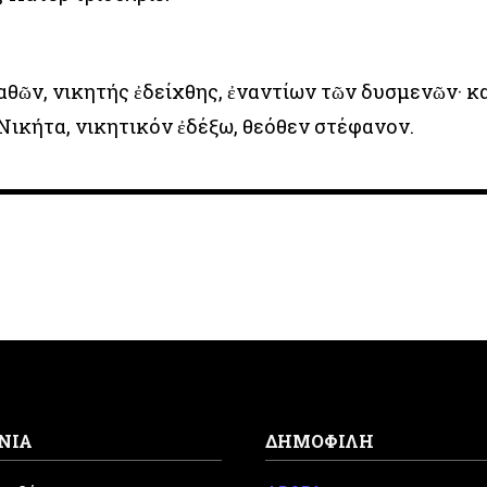
αθῶν, νικητής ἐδείχθης, ἐναντίων τῶν δυσμενῶν· κ
 Νικήτα, νικητικόν ἐδέξω, θεόθεν στέφανον.
ΝΙΑ
ΔΗΜΟΦΙΛΗ