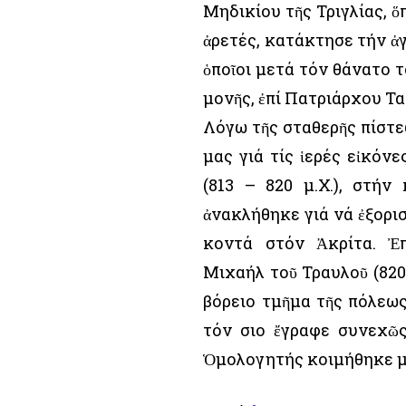
Μηδικίου τῆς Τριγλίας, ὅ
ἀρετές, κατάκτησε τήν ἀγ
ὁποῖοι μετά τόν θάνατο 
μονῆς, ἐπί Πατριάρχου Ταρ
Λόγω τῆς σταθερῆς πίστε
μας γιά τίς ἱερές εἰκόνε
(813 – 820 μ.Χ.), στή
ἀνακλήθηκε γιά νά ἐξορισθ
κοντά στόν Ἀκρίτα. Ἐ
Μιχαήλ τοῦ Τραυλοῦ (820
βόρειο τμῆμα τῆς πόλεως
τόν Ὅσιο ἔγραφε συνεχῶ
Ὁμολογητής κοιμήθηκε μέ