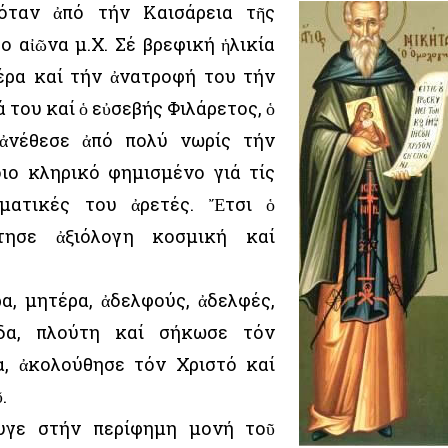
όταν ἀπό τήν Καισάρεια τῆς
ο αἰῶνα μ.Χ. Σέ βρεφική ἡλικία
έρα καί τήν ἀνατροφή του τήν
 του καί ὁ εὐσεβής Φιλάρετος, ὁ
 ἀνέθεσε ἀπό πολύ νωρίς τήν
ιο κληρικό φημισμένο γιά τίς
ματικές του ἀρετές. Ἔτσι ὁ
τησε ἀξιόλογη κοσμική καί
α, μητέρα, ἀδελφούς, ἀδελφές,
ρίδα, πλούτη καί σήκωσε τόν
α, ἀκολούθησε τόν Χριστό καί
.
υγε στήν περίφημη μονή τοῦ