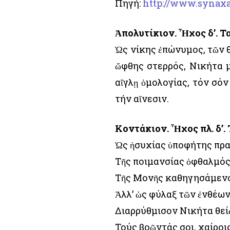
Πηγή:
http://www.synaxa
Ἀπολυτίκιον. Ἦχος δ’. Τ
Ὡς νίκης ἐπώνυμος, τῶν 
ὤφθης στερρός, Νικήτα μα
αἴγλῃ ὁμολογίας, τόν σόν
τήν αἴνεσιν.
Κοντάκιον. Ἦχος πλ. δ’.
Ὡς ἡσυχίας ὑποφήτης πρ
Τῆς ποιμανσίας ὀφθαλμό
Τῆς Μονῆς καθηγησάμενο
Ἀλλ’ ὡς φύλαξ τῶν ἐνθέω
Διαρρύθμισον Νικήτα θε
Τούς βοῶντάς σοι, χαίροι