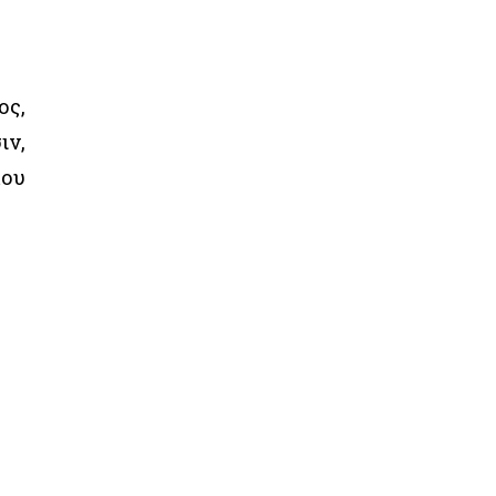
ος,
ιν,
χου