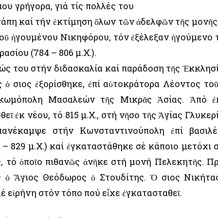
που γρήγορα, γιά τίς πολλές του
άπη καί τήν ἐκτίμηση ὅλων τῶν ἀδελφῶν τῆς μονῆς,
τοῦ ἡγουμένου Νικηφόρου, τόν ἐξέλεξαν ἡγούμενο 
ασίου (784 – 806 μ.Χ.).
ώς του στήν διδασκαλία καί παράδοση τῆς Ἐκκλησ
ς ὁ Ὅσιος ἐξορίσθηκε, ἐπί αὐτοκράτορα Λέοντος τοῦ
ν κωμόπολη Μασαλεών τῆς Μικρᾶς Ἀσίας. Ἀπό ἐ
εῖ ἐκ νέου, τό 815 μ.Χ., στή νῆσο τῆς Ἁγίας Γλυκερ
πανέκαμψε στήν Κωνσταντινούπολη ἐπί βασιλ
 – 829 μ.Χ.) καί ἐγκαταστάθηκε σέ κάποιο μετόχι 
, τό ὁποῖο πιθανῶς ἀνῆκε στή μονή Πελεκητῆς. Π
ς ὁ Ἅγιος Θεόδωρος ὁ Στουδίτης. Ὁ Ὅσιος Νικήτα
 εἰρήνη στόν τόπο πού εἶχε ἐγκατασταθεῖ.