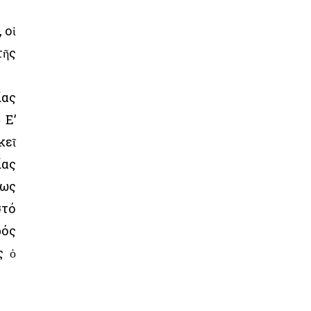
 οἱ
τῆς
ίας
 Ε’
κεῖ
ίας
έως
στό
ρός
ς ὁ