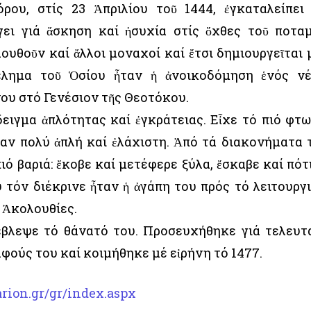
ρου, στίς 23 Ἀπριλίου τοῦ 1444, ἐγκαταλείπει
ει γιά ἄσκηση καί ἡσυχία στίς ὄχθες τοῦ ποτα
ουθοῦν καί ἄλλοι μοναχοί καί ἔτσι δημιουργεῖται 
έλημα τοῦ Ὁσίου ἦταν ἡ ἀνοικοδόμηση ἑνός ν
ου στό Γενέσιον τῆς Θεοτόκου.
δειγμα ἁπλότητας καί ἐγκράτειας. Εἶχε τό πιό φτ
ταν πολύ ἁπλή καί ἐλάχιστη. Ἀπό τά διακονήματα 
πιό βαριά: ἔκοβε καί μετέφερε ξύλα, ἔσκαβε καί πότ
 τόν διέκρινε ἦταν ἡ ἀγάπη του πρός τό λειτουργ
ς Ἀκολουθίες.
έβλεψε τό θάνατό του. Προσευχήθηκε γιά τελευτ
φούς του καί κοιμήθηκε μέ εἰρήνη τό 1477.
rion.gr/gr/index.aspx