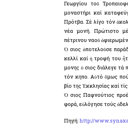
Γεωργίου τοῦ Τροπαιοφό
μοναστήρι καί καταφεύγ
Πρότβα. Σέ λίγο τόν ἀκολ
νέα μονή. Πρώτιστο μ
πέτρινου ναοῦ ἀφιερωμέν
Ὁ Ὅσιος ἀποτελοῦσε παρά
κελλί καί ἡ τροφή του ἦ
μονῆς ὁ Ὅσιος διάλεγε τά 
τόν κῆπο. Αὐτό ὅμως πού
βίο τῆς Ἐκκλησίας καί τί
Ὁ Ὅσιος Παφνούτιος προ
φορά, εὐλόγησε τούς ἀδελ
Πηγή:
http://www.synaxa