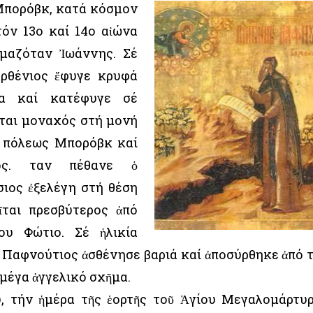
 Μπορόβκ, κατά κόσμον
τόν 13ο καί 14ο αἰώνα
ομαζόταν Ἰωάννης. Σέ
αρθένιος ἔφυγε κρυφά
ία καί κατέφυγε σέ
εται μοναχός στή μονή
ς πόλεως Μπορόβκ καί
ος. Ὅταν πέθανε ὁ
Ὅσιος ἐξελέγη στή θέση
ῖται πρεσβύτερος ἀπό
ου Φώτιο. Σέ ἡλικία
ος Παφνούτιος ἀσθένησε βαριά καί ἀποσύρθηκε ἀπό 
 μέγα ἀγγελικό σχῆμα.
, τήν ἡμέρα τῆς ἑορτῆς τοῦ Ἁγίου Μεγαλομάρτυ