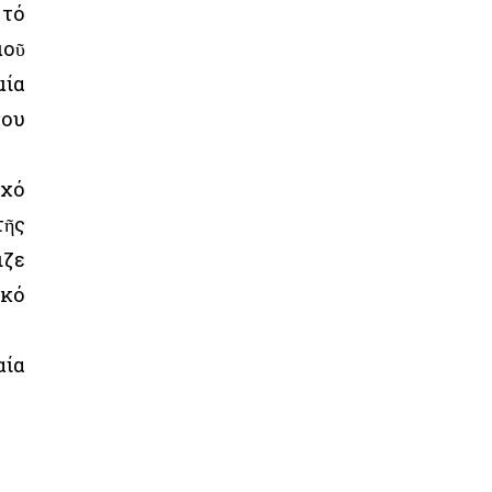
 τό
μοῦ
μία
έου
ωχό
τῆς
ιζε
ικό
αία