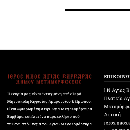
ΕΠΙΚΟΙΝΩ
Ι.Ν Αγίας 
Ἡ ἐνορία μας εἶναι ἐνταγμένη στήν Ἱερά
Πλατεία Αγ
Μητρόπολη Κηφισίας Ἁμαρουσίου & Ὠρωπου.
Μεταμόρφ
Εἶναι ἀφιερωμένη στήν Ἅγια Μεγαλομάρτυρα
Αττική
Βαρβάρα καί ἔχει ἕνα παρεκκλήσιο πού
ieros.naos
τιμᾶται στό ὄνομα τοῦ Ἁγιου Μεγαλομάρτυρα