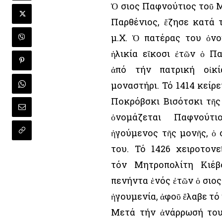
Ὁ Ὅσιος Παφνούτιος τοῦ
Παρθένιος, ἔζησε κατά 
μ.Χ. Ὁ πατέρας του ὀν
ἡλικία εἴκοσι ἐτῶν ὁ Π
ἀπό τήν πατρική οἰκ
μοναστήρι. Τό 1414 κείρ
Ποκρόβσκι Βισότσκι τῆ
ὀνομάζεται Παφνούτι
ἡγούμενος τῆς μονῆς, ὁ 
του. Τό 1426 χειροτονε
τόν Μητροπολίτη Κιέβ
πενήντα ἑνός ἐτῶν ὁ Ὅσι
ἡγουμενία, ἀφοῦ ἔλαβε τό
Μετά τήν ἀνάρρωσή του