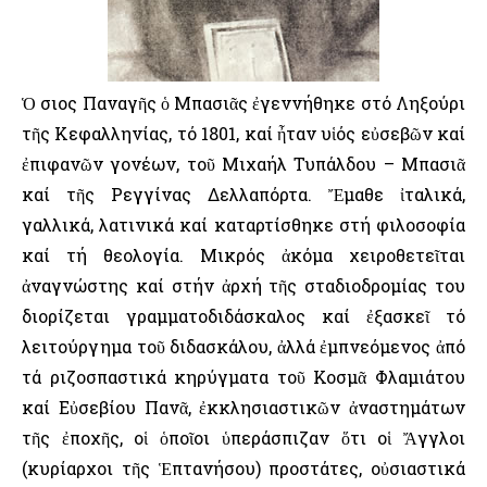
Ὁ Ὅσιος Παναγῆς ὁ Μπασιᾶς ἐγεννήθηκε στό Ληξούρι
τῆς Κεφαλληνίας, τό 1801, καί ἦταν υἱός εὐσεβῶν καί
ἐπιφανῶν γονέων, τοῦ Μιχαήλ Τυπάλδου – Μπασιᾶ
καί τῆς Ρεγγίνας Δελλαπόρτα. Ἔμαθε ἰταλικά,
γαλλικά, λατινικά καί καταρτίσθηκε στή φιλοσοφία
καί τή θεολογία. Μικρός ἀκόμα χειροθετεῖται
ἀναγνώστης καί στήν ἀρχή τῆς σταδιοδρομίας του
διορίζεται γραμματοδιδάσκαλος καί ἐξασκεῖ τό
λειτούργημα τοῦ διδασκάλου, ἀλλά ἐμπνεόμενος ἀπό
τά ριζοσπαστικά κηρύγματα τοῦ Κοσμᾶ Φλαμιάτου
καί Εὐσεβίου Πανᾶ, ἐκκλησιαστικῶν ἀναστημάτων
τῆς ἐποχῆς, οἱ ὁποῖοι ὑπεράσπιζαν ὅτι οἱ Ἄγγλοι
(κυρίαρχοι τῆς Ἑπτανήσου) προστάτες, οὐσιαστικά