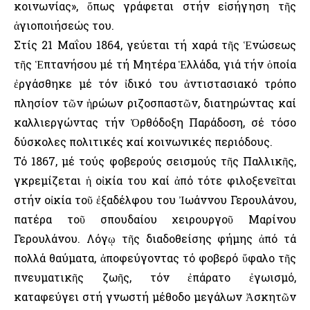
κοινωνίας», ὅπως γράφεται στήν εἰσήγηση τῆς
ἁγιοποιήσεώς του.
Στίς 21 Μαΐου 1864, γεύεται τή χαρά τῆς Ἑνώσεως
τῆς Ἑπτανήσου μέ τή Μητέρα Ἑλλάδα, γιά τήν ὁποία
ἐργάσθηκε μέ τόν ἰδικό του ἀντιστασιακό τρόπο
πλησίον τῶν ἡρώων ριζοσπαστῶν, διατηρώντας καί
καλλιεργώντας τήν Ὀρθόδοξη Παράδοση, σέ τόσο
δύσκολες πολιτικές καί κοινωνικές περιόδους.
Τό 1867, μέ τούς φοβερούς σεισμούς τῆς Παλλικῆς,
γκρεμίζεται ἡ οἰκία του καί ἀπό τότε φιλοξενεῖται
στήν οἰκία τοῦ ἐξαδέλφου του Ἰωάννου Γερουλάνου,
πατέρα τοῦ σπουδαίου χειρουργοῦ Μαρίνου
Γερουλάνου. Λόγῳ τῆς διαδοθείσης φήμης ἀπό τά
πολλά θαύματα, ἀποφεύγοντας τό φοβερό ὕφαλο τῆς
πνευματικῆς ζωῆς, τόν ἐπάρατο ἐγωισμό,
καταφεύγει στή γνωστή μέθοδο μεγάλων Ἀσκητῶν