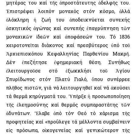
μητέρας του καί τῆς ἀπροστάτευτης ἀδελφῆς του.
Ἐπιστρέφει λοιπόν μοναχός στόν κόσμο, ἀλλά
ὁλόκληρη ἡ ζωή του ἀποδεικνύεται συνεχής
ἀσκητικός ἀγώνας καί συνεπής ἐπαγρύπνηση τῶν
μοναχικῶν ἰδεῶν καί ἀποφάσεών του. Τό 1836
χειροτονεῖται διάκονος καί πρεσβύτερος ὑπό τοῦ
Ἀρχιεπισκόπου Κεφαλληνίας Παρθενίου Μακρῆ.
Δέν ἐπεζήτησε ἐφημεριακή θέση. Συνήθως
ἐλειτουργοῦσε στό ἐξωκκλήσι τοῦ Ἁγίου
Σπυρίδωνος στόν Πλατύ Γιαλό, ὅπου συνέρρεε
πλῆθος πιστῶν, γιά νά λειτουργηθεῖ καί νά ἀκούσει
τά θερμά κηρύγματά του. Ὑπῆρξε ἡ προσωποποίηση
τῆς ἐλεημοσύνης καί θερμός συμπαραστάτης τῶν
ἀδυνάτων. Ἔλαβε ἀπό τόν Θεό τό χάρισμα τῆς
προφητείας καί «προΰλεγε τά μέλλοντα συμβαίνειν
εἰς πρόσωπα, οἰκογενείας καί γενικώτερον τῆς