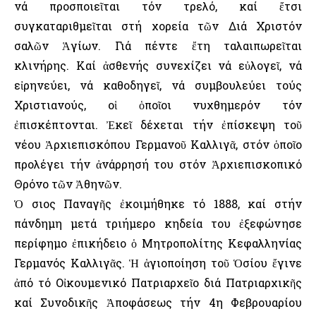
νά προσποιεῖται τόν τρελό, καί ἔτσι
συγκαταριθμεῖται στή χορεία τῶν Διά Χριστόν
σαλῶν Ἁγίων. Γιά πέντε ἔτη ταλαιπωρεῖται
κλινήρης. Καί ἀσθενής συνεχίζει νά εὐλογεῖ, νά
εἰρηνεύει, νά καθοδηγεῖ, νά συμβουλεύει τούς
Χριστιανούς, οἱ ὁποῖοι νυχθημερόν τόν
ἐπισκέπτονται. Ἐκεῖ δέχεται τήν ἐπίσκεψη τοῦ
νέου Ἀρχιεπισκόπου Γερμανοῦ Καλλιγᾶ, στόν ὁποῖο
προλέγει τήν ἀνάρρησή του στόν Ἀρχιεπισκοπικό
Θρόνο τῶν Ἀθηνῶν.
Ὁ Ὅσιος Παναγῆς ἐκοιμήθηκε τό 1888, καί στήν
πάνδημη μετά τριήμερο κηδεία του ἐξεφώνησε
περίφημο ἐπικήδειο ὁ Μητροπολίτης Κεφαλληνίας
Γερμανός Καλλιγᾶς. Ἡ ἁγιοποίηση τοῦ Ὁσίου ἔγινε
ἀπό τό Οἰκουμενικό Πατριαρχεῖο διά Πατριαρχικῆς
καί Συνοδικῆς Ἀποφάσεως τήν 4η Φεβρουαρίου