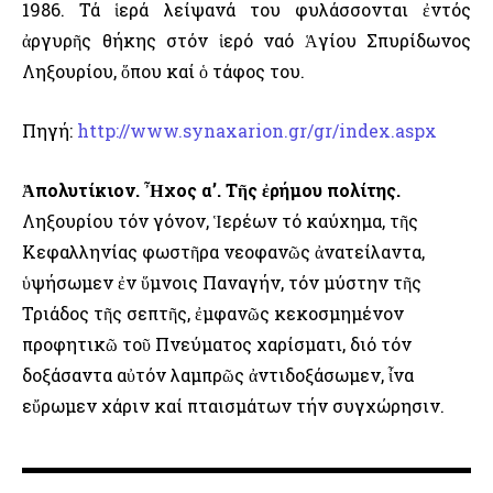
1986. Τά ἱερά λείψανά του φυλάσσονται ἐντός
ἀργυρῆς θήκης στόν ἱερό ναό Ἁγίου Σπυρίδωνος
Ληξουρίου, ὅπου καί ὁ τάφος του.
Πηγή:
http://www.synaxarion.gr/gr/index.aspx
Ἀπολυτίκιον. Ἦχος α’. Τῆς ἐρήμου πολίτης.
Ληξουρίου τόν γόνον, Ἱερέων τό καύχημα, τῆς
Κεφαλληνίας φωστῆρα νεοφανῶς ἀνατείλαντα,
ὑψήσωμεν ἐν ὕμνοις Παναγήν, τόν μύστην τῆς
Τριάδος τῆς σεπτῆς, ἐμφανῶς κεκοσμημένον
προφητικῶ τοῦ Πνεύματος χαρίσματι, διό τόν
δοξάσαντα αὐτόν λαμπρῶς ἀντιδοξάσωμεν, ἶνα
εὔρωμεν χάριν καί πταισμάτων τήν συγχώρησιν.