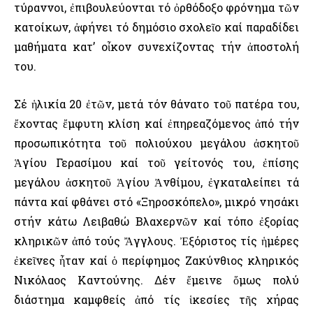
τύραννοι, ἐπιβουλεύονται τό ὀρθόδοξο φρόνημα τῶν
κατοίκων, ἀφήνει τό δημόσιο σχολεῖο καί παραδίδει
μαθήματα κατ’ οἶκον συνεχίζοντας τήν ἀποστολή
του.
Σέ ἡλικία 20 ἐτῶν, μετά τόν θάνατο τοῦ πατέρα του,
ἔχοντας ἔμφυτη κλίση καί ἐπηρεαζόμενος ἀπό τήν
προσωπικότητα τοῦ πολιούχου μεγάλου ἀσκητοῦ
Ἁγίου Γερασίμου καί τοῦ γείτονός του, ἐπίσης
μεγάλου ἀσκητοῦ Ἁγίου Ἀνθίμου, ἐγκαταλείπει τά
πάντα καί φθάνει στό «Ξηροσκόπελο», μικρό νησάκι
στήν κάτω Λειβαθώ Βλαχερνῶν καί τόπο ἐξορίας
κληρικῶν ἀπό τούς Ἄγγλους. Ἐξόριστος τίς ἡμέρες
ἐκεῖνες ἦταν καί ὁ περίφημος Ζακύνθιος κληρικός
Νικόλαος Καντούνης. Δέν ἔμεινε ὅμως πολύ
διάστημα καμφθείς ἀπό τίς ἱκεσίες τῆς χήρας