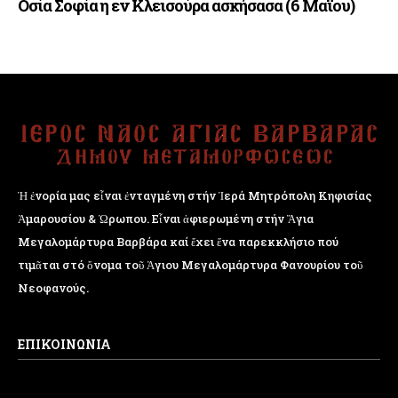
Οσία Σοφία η εν Κλεισούρα ασκήσασα (6 Μαΐου)
Ἡ ἐνορία μας εἶναι ἐνταγμένη στήν Ἱερά Μητρόπολη Κηφισίας
Ἁμαρουσίου & Ὠρωπου. Εἶναι ἀφιερωμένη στήν Ἅγια
Μεγαλομάρτυρα Βαρβάρα καί ἔχει ἕνα παρεκκλήσιο πού
τιμᾶται στό ὄνομα τοῦ Ἁγιου Μεγαλομάρτυρα Φανουρίου τοῦ
Νεοφανούς.
ΕΠΙΚΟΙΝΩΝΙΑ