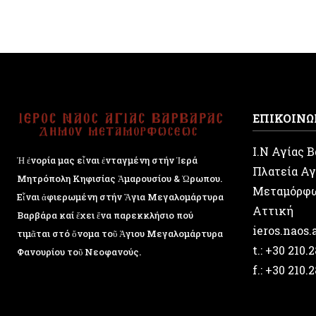
ΕΠΙΚΟΙΝΩ
Ι.Ν Αγίας 
Ἡ ἐνορία μας εἶναι ἐνταγμένη στήν Ἱερά
Πλατεία Αγ
Μητρόπολη Κηφισίας Ἁμαρουσίου & Ὠρωπου.
Μεταμόρφ
Εἶναι ἀφιερωμένη στήν Ἅγια Μεγαλομάρτυρα
Αττική
Βαρβάρα καί ἔχει ἕνα παρεκκλήσιο πού
ieros.naos
τιμᾶται στό ὄνομα τοῦ Ἁγιου Μεγαλομάρτυρα
t.: +30 210.
Φανουρίου τοῦ Νεοφανούς.
f.: +30 210.