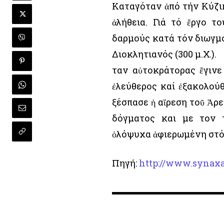
Καταγόταν ἀπό τήν Κύζικ
ἀλήθεια. Γιά τό ἔργο τ
δαρμούς κατά τόν διωγμό
Διοκλητιανός (300 μ.Χ.).
Ὅταν αὐτοκράτορας ἔγινε
ἐλεύθερος καί ἐξακολού
ξέσπασε ἡ αἵρεση τοῦ Ἀρ
δόγματος και με τον τ
ὁλόψυχα ἀφιερωμένη στό
Πηγή:
http://www.synaxa