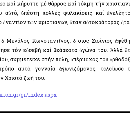
ο καί κήρυττε μέ θάρρος καί τόλμη τήν χριστιαν
ου αὐτό, ὑπέστη πολλές φυλακίσεις καί ἀνελέητ
 ἐναντίον τῶν χριστιανῶν, ὅταν αὐτοκράτορας ἦτα
 ὁ Μεγάλος Κωνσταντῖνος, ὁ Ὅσιος Σισίνιος ἀφέθ
θησε τόν εὐσεβή καί θεάρεστο ἀγώνα του. Ἀλλά ὅ
είου, συμμετεῖχε στήν πάλη, ὑπέρμαχος τοῦ ὀρθοδό
ρόπο αυτό, γενναία ἀγωνιζόμενος, τελείωσε 
ν Χριστό ζωή του.
rion.gr/gr/index.aspx