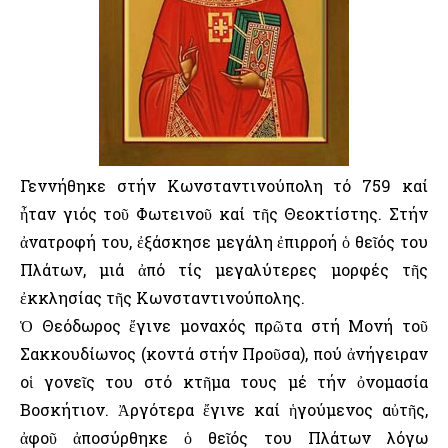
Γεννήθηκε στήν Κωνσταντινούπολη τό 759 καί
ἦταν γιός τοῦ Φωτεινοῦ καί τῆς Θεοκτίστης. Στήν
ἀνατροφή του, ἐξάσκησε μεγάλη ἐπιρροή ὁ θεῖός του
Πλάτων, μιά ἀπό τίς μεγαλύτερες μορφές τῆς
ἐκκλησίας τῆς Κωνσταντινούπολης.
Ὁ Θεόδωρος ἔγινε μοναχός πρῶτα στή Μονή τοῦ
Σακκουδίωνος (κοντά στήν Προῦσα), πού ἀνήγειραν
οἱ γονεῖς του στό κτῆμα τους μέ τήν ὀνομασία
Βοσκήτιον. Ἀργότερα ἔγινε καί ἡγούμενος αὐτῆς,
ἀφοῦ ἀποσύρθηκε ὁ θεῖός του Πλάτων λόγω