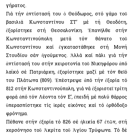
γήρατος.
Γιά τήν ἀντίστασή του ὁ Θεόδωρος, στό γάμο τοῦ
βασιλιά Κωνσταντίνου ΣΤ’ μέ τή Θεοδότη,
ἐξορίστηκε στή Θεσσαλονίκη. Ἐπανῆλθε στήν
Κωνσταντινούπολη μετά τόν θάνατο τοῦ
Κωνσταντίνου καί ἐγκαταστάθηκε στή Μονή
Στουδίου σάν ἡγούμενος. Ἀλλά καί πάλι γιά τήν
ἀντίστασή του στήν χειροτονία τοῦ Νικηφόρου ἀπό
λαϊκό σέ Πατριάρχη, ἐξορίστηκε μαζί μέ τόν θεῖό
του Πλάτωνα (809). Ἐπέστρεψε ἀπό τήν ἐξορία τό
812 στήν Κωνσταντινούπολη, γιά νά ἐξοριστεῖ τρίτη
φορά ἀπό τόν Λέοντα τόν Ε’, ἐπειδή μέ πολύ θάρρος
ὑπερασπίστηκε τίς ἱερές εἰκόνες καί τό ὀρθόδοξο
φρόνημα.
Πέθανε στήν ἐξορία τό 826 σέ ἡλικία 67 ἐτῶν, στή
χερσόνησο τοῦ Ἀκρίτα τοῦ Ἁγίου Τρύφωνα. Τό δέ