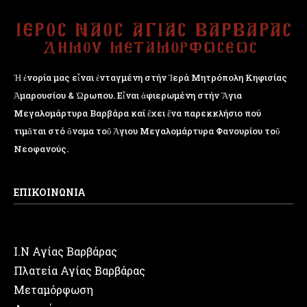
Ἡ ἐνορία μας εἶναι ἐνταγμένη στήν Ἱερά Μητρόπολη Κηφισίας
Ἁμαρουσίου & Ὠρωπου. Εἶναι ἀφιερωμένη στήν Ἅγια
Μεγαλομάρτυρα Βαρβάρα καί ἔχει ἕνα παρεκκλήσιο πού
τιμᾶται στό ὄνομα τοῦ Ἁγιου Μεγαλομάρτυρα Φανουρίου τοῦ
Νεοφανούς.
ΕΠΙΚΟΙΝΩΝΙΑ
Ι.Ν Αγίας Βαρβάρας
Πλατεία Αγίας Βαρβάρας
Μεταμόρφωση