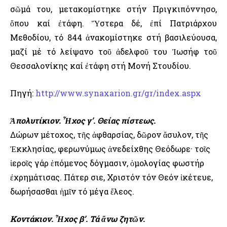
σῶμά του, μετακομίστηκε στήν Πριγκιπόννησο,
ὅπου καί ἐτάφη. Ὕστερα δέ, ἐπί Πατριάρχου
Μεθοδίου, τό 844 ἀνακομίστηκε στή βασιλεύουσα,
μαζί μέ τό λείψανο τοῦ ἀδελφοῦ του Ἰωσήφ τοῦ
Θεσσαλονίκης καί ἐτάφη στή Μονή Στουδίου.
Πηγή:
http://www.synaxarion.gr/gr/index.aspx
Ἀπολυτίκιον. Ἦχος γ’. Θείας πίστεως.
Δώρων μέτοχος, τῆς ἀφθαρσίας, δῶρον ἄσυλον, τῆς
Ἐκκλησίας, φερωνύμως ἀνεδείχθης Θεόδωρε· τοῖς
ἱεροῖς γάρ ἑπόμενος δόγμασιν, ὁμολογίας φωστήρ
ἐχρημάτισας. Πάτερ Ὅσιε, Χριστόν τόν Θεόν ἱκέτευε,
δωρήσασθαι ἡμῖν τό μέγα ἔλεος.
Κον
τάκιον. Ἦχος β’. Τά ἄνω ζητῶν.