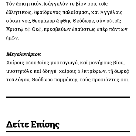
Τόν ἀσκητικόν, ἰσάγγελόν τε βίον σου, τοῖς
ἀθλητικοῖς, ἐφαίδρυνας παλαίσμασι, καί Ἀγγέλοις
σύσκηνος, θεομάκαρ ὤφθης Θεόδωρε, σύν αὐτοῖς
Χριστῷ τῷ Θεῷ, πρεσβεύων ἀπαύστως ὑπέρ πάντων
ἡμῶν.
Μεγαλυνάριον.
Χαίροις εὐσεβείας μυσταγωγέ, καί μονήρους βίου,
μυστηπόλε καί ὁδηγέ· χαίροις ὁ ἐκτρέφων, τῇ δωρεᾷ
τοῦ λόγου, Θεόδωρε παμμάκαρ, τούς προσιόντας σοι.
Δείτε Επίσης