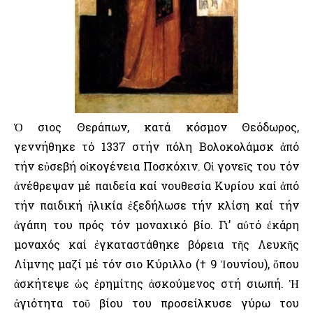
Ὁ Ὅσιος Θεράπων, κατά κόσμον Θεόδωρος,
γεννήθηκε τό 1337 στήν πόλη Βολοκολάμσκ ἀπό
τήν εὐσεβή οἰκογένεια Ποσκόχιν. Οἱ γονεῖς του τόν
ἀνέθρεψαν μέ παιδεία καί νουθεσία Κυρίου καί ἀπό
τήν παιδική ἡλικία ἐξεδήλωσε τήν κλίση καί τήν
ἀγάπη του πρός τόν μοναχικό βίο. Γι’ αὐτό ἐκάρη
μοναχός καί ἐγκαταστάθηκε βόρεια τῆς Λευκῆς
Λίμνης μαζί μέ τόν Ὅσιο Κύριλλο († 9 Ἰουνίου), ὅπου
ἀσκήτεψε ὡς ἐρημίτης ἀσκούμενος στή σιωπή. Ἡ
ἁγιότητα τοῦ βίου του προσείλκυσε γύρω του