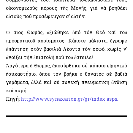
οἰκονομικούς πόρους τῆς Μονῆς, γιά νά βοηθάει
αὐτούς πού προσέφευγαν σ’ αὐτήν.
Ὁ Ὅσιος Θωμάς, ἀξιώθηκε ἀπό τόν Θεό καί τοῦ
προορατικοῦ χαρίσματος. Κάποτε μάλιστα, ἔγραψε
ἀπάντηση στόν βασιλιά Λέοντα τόν σοφό, χωρίς ν’
ἀνοίξει τήν ἐπιστολή πού τοῦ ἔστειλε!
Ἀργότερα ὁ Θωμάς, ἀποσύρθηκε σέ κάποιο εἰρηνικό
ἡσυχαστήριο, όπου τόν βρῆκε ὁ θάνατος σέ βαθιά
γεράματα, ἀλλά καί σέ συνεχή πνευματική ἄνθιση
καί ἀκμή.
Πηγή:
http://www.synaxarion.gr/gr/index.aspx