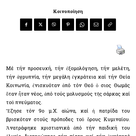
Κοινοποίηση
Μέ τήν προσευχή, τήν ἐξομολόγηση, τήν μελέτη,
τήν ἀγρυπνία, τήν μεγάλη ἐγκράτεια καί τήν Θεία
Κοινωνία, ἐνισχυόταν ἀπό τόν Θεό ὁ Ὅσιος Θωμάς
ὅταν ἦταν νέος, ἀπό τούς μολυσμούς τῆς σάρκας καί
τοῦ πνεύματος.
Ἔζησε τόν 9ο μ.Χ. αἰώνα, καί ἡ πατρίδα του
βρισκόταν στούς πρόποδες τοῦ ὄρους Κυμιναίου.
Ἀνατράφηκε χριστιανικά ἀπό τήν παιδική του