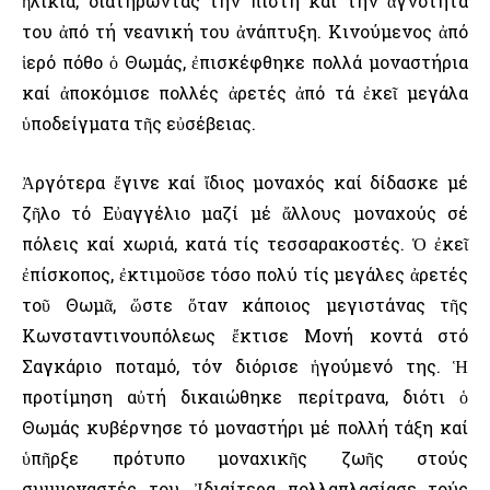
ἡλικία, διατηρώντας τήν πίστη καί τήν ἁγνότητά
του ἀπό τή νεανική του ἀνάπτυξη. Κινούμενος ἀπό
ἱερό πόθο ὁ Θωμάς, ἐπισκέφθηκε πολλά μοναστήρια
καί ἀποκόμισε πολλές ἀρετές ἀπό τά ἐκεῖ μεγάλα
ὑποδείγματα τῆς εὐσέβειας.
Ἀργότερα ἔγινε καί ἴδιος μοναχός καί δίδασκε μέ
ζῆλο τό Εὐαγγέλιο μαζί μέ ἄλλους μοναχούς σέ
πόλεις καί χωριά, κατά τίς τεσσαρακοστές. Ὁ ἐκεῖ
ἐπίσκοπος, ἐκτιμοῦσε τόσο πολύ τίς μεγάλες ἀρετές
τοῦ Θωμᾶ, ὥστε ὅταν κάποιος μεγιστάνας τῆς
Κωνσταντινουπόλεως ἔκτισε Μονή κοντά στό
Σαγκάριο ποταμό, τόν διόρισε ἡγούμενό της. Ἡ
προτίμηση αὐτή δικαιώθηκε περίτρανα, διότι ὁ
Θωμάς κυβέρνησε τό μοναστήρι μέ πολλή τάξη καί
ὑπῆρξε πρότυπο μοναχικῆς ζωῆς στούς
συμμοναστές του. Ἰδιαίτερα πολλαπλασίασε τούς