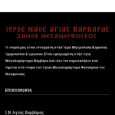
Ἡ ἐνορία μας εἶναι ἐνταγμένη στήν Ἱερά Μητρόπολη Κηφισίας
Ἁμαρουσίου & Ὠρωπου. Εἶναι ἀφιερωμένη στήν Ἅγια
Μεγαλομάρτυρα Βαρβάρα καί ἔχει ἕνα παρεκκλήσιο πού
τιμᾶται στό ὄνομα τοῦ Ἁγιου Μεγαλομάρτυρα Φανουρίου τοῦ
Νεοφανούς.
ΕΠΙΚΟΙΝΩΝΙΑ
Ι.Ν Αγίας Βαρβάρας