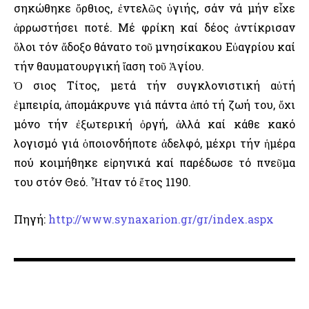
σηκώθηκε ὄρθιος, ἐντελῶς ὑγιής, σάν νά μήν εἶχε
ἀρρωστήσει ποτέ. Μέ φρίκη καί δέος ἀντίκρισαν
ὅλοι τόν ἄδοξο θάνατο τοῦ μνησίκακου Εὐαγρίου καί
τήν θαυματουργική ἴαση τοῦ Ἁγίου.
Ὁ Ὅσιος Τίτος, μετά τήν συγκλονιστική αὐτή
ἐμπειρία, ἀπομάκρυνε γιά πάντα ἀπό τή ζωή του, ὄχι
μόνο τήν ἐξωτερική ὀργή, ἀλλά καί κάθε κακό
λογισμό γιά ὁποιονδήποτε ἀδελφό, μέχρι τήν ἡμέρα
πού κοιμήθηκε εἰρηνικά καί παρέδωσε τό πνεῦμα
του στόν Θεό. Ἦταν τό ἔτος 1190.
Πηγή:
http://www.synaxarion.gr/gr/index.aspx