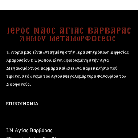
Ἡ ἐνορία μας εἶναι ἐνταγμένη στήν Ἱερά Μητρόπολη Κηφισίας
Ἁμαρουσίου & Ὠρωπου. Εἶναι ἀφιερωμένη στήν Ἅγια
Μεγαλομάρτυρα Βαρβάρα καί ἔχει ἕνα παρεκκλήσιο πού
τιμᾶται στό ὄνομα τοῦ Ἁγιου Μεγαλομάρτυρα Φανουρίου τοῦ
Νεοφανούς.
ΕΠΙΚΟΙΝΩΝΙΑ
Ι.Ν Αγίας Βαρβάρας