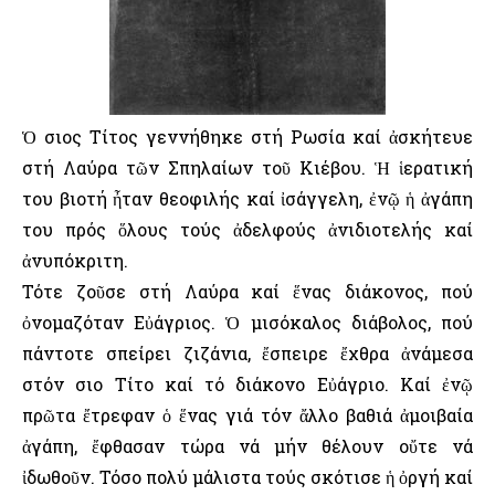
Ὁ Ὅσιος Τίτος γεννήθηκε στή Ρωσία καί ἀσκήτευε
στή Λαύρα τῶν Σπηλαίων τοῦ Κιέβου. Ἡ ἱερατική
του βιοτή ἦταν θεοφιλής καί ἰσάγγελη, ἐνῷ ἡ ἀγάπη
του πρός ὅλους τούς ἀδελφούς ἀνιδιοτελής καί
ἀνυπόκριτη.
Τότε ζοῦσε στή Λαύρα καί ἕνας διάκονος, πού
ὀνομαζόταν Εὐάγριος. Ὁ μισόκαλος διάβολος, πού
πάντοτε σπείρει ζιζάνια, ἔσπειρε ἔχθρα ἀνάμεσα
στόν Ὅσιο Τίτο καί τό διάκονο Εὐάγριο. Καί ἐνῷ
πρῶτα ἔτρεφαν ὁ ἕνας γιά τόν ἄλλο βαθιά ἀμοιβαία
ἀγάπη, ἔφθασαν τώρα νά μήν θέλουν οὔτε νά
ἰδωθοῦν. Τόσο πολύ μάλιστα τούς σκότισε ἡ ὀργή καί