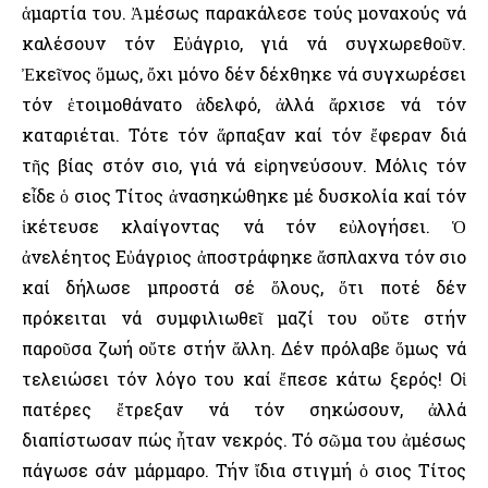
ἁμαρτία του. Ἀμέσως παρακάλεσε τούς μοναχούς νά
καλέσουν τόν Εὐάγριο, γιά νά συγχωρεθοῦν.
Ἐκεῖνος ὅμως, ὄχι μόνο δέν δέχθηκε νά συγχωρέσει
τόν ἑτοιμοθάνατο ἀδελφό, ἀλλά ἄρχισε νά τόν
καταριέται. Τότε τόν ἅρπαξαν καί τόν ἔφεραν διά
τῆς βίας στόν Ὅσιο, γιά νά εἰρηνεύσουν. Μόλις τόν
εἶδε ὁ Ὅσιος Τίτος ἀνασηκώθηκε μέ δυσκολία καί τόν
ἱκέτευσε κλαίγοντας νά τόν εὐλογήσει. Ὁ
ἀνελέητος Εὐάγριος ἀποστράφηκε ἄσπλαχνα τόν Ὅσιο
καί δήλωσε μπροστά σέ ὅλους, ὅτι ποτέ δέν
πρόκειται νά συμφιλιωθεῖ μαζί του οὔτε στήν
παροῦσα ζωή οὔτε στήν ἄλλη. Δέν πρόλαβε ὅμως νά
τελειώσει τόν λόγο του καί ἔπεσε κάτω ξερός! Οἱ
πατέρες ἔτρεξαν νά τόν σηκώσουν, ἀλλά
διαπίστωσαν πώς ἦταν νεκρός. Τό σῶμα του ἀμέσως
πάγωσε σάν μάρμαρο. Τήν ἴδια στιγμή ὁ Ὅσιος Τίτος