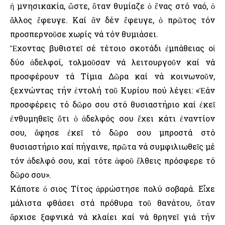
ἡ μνησικακία, ὥστε, ὅταν θυμίαζε ὁ ἕνας στό ναό, ὁ
ἄλλος ἔφευγε. Καί ἂν δέν ἔφευγε, ὁ πρῶτος τόν
προσπερνοῦσε χωρίς νά τόν θυμιάσει.
Ἔχοντας βυθιστεῖ σέ τέτοιο σκοτάδι ἐμπάθειας οἱ
δύο ἀδελφοί, τολμοῦσαν νά λειτουργοῦν καί νά
προσφέρουν τά Τίμια Δῶρα καί νά κοινωνοῦν,
ξεχνώντας τήν ἐντολή τοῦ Κυρίου πού λέγει: «Ἐάν
προσφέρεις τό δῶρο σου στό θυσιαστήριο καί ἐκεῖ
ἐνθυμηθεῖς ὅτι ὁ ἀδελφός σου ἔχει κάτι ἐναντίον
σου, ἄφησε ἐκεῖ τό δῶρο σου μπροστά στό
θυσιαστήριο καί πήγαινε, πρῶτα νά συμφιλιωθεῖς μέ
τόν ἀδελφό σου, καί τότε ἀφοῦ ἔλθεις πρόσφερε τό
δῶρο σου».
Κάποτε ὁ Ὅσιος Τίτος ἀρρώστησε πολύ σοβαρά. Εἶχε
μάλιστα φθάσει στά πρόθυρα τοῦ θανάτου, ὅταν
ἄρχισε ξαφνικά νά κλαίει καί νά θρηνεῖ γιά τήν