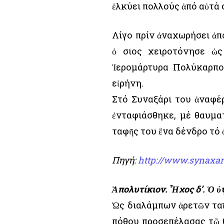
ἑλκύει πολλούς ἀπό αὐτά 
Λίγο πρίν ἀναχωρήσει ἀπ
ὁ Ὅσιος χειροτόνησε ὡ
Ἱερομάρτυρα Πολύκαρπο
εἰρήνη.
Στό Συναξάρι του ἀναφέρ
ἐνταφιάσθηκε, μέ θαυμα
ταφῆς του ἕνα δένδρο τό 
Πηγή:
http://www.synaxar
Ἀπολυτίκιον. Ἦχος δ’. Ὁ 
Ὡς διαλάμπων ἀρετῶν ταῖς
πόθου προσεπέλασας τῷ θ