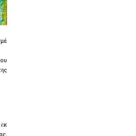
 μέ
λου
τῆς
 ἐκ
ας,