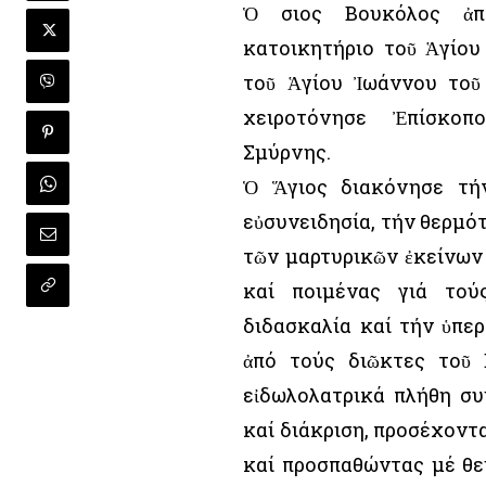
Ὁ Ὅσιος Βουκόλος ἀπ
κατοικητήριο τοῦ Ἁγίο
τοῦ Ἁγίου Ἰωάννου τοῦ
χειροτόνησε Ἐπίσκο
Σμύρνης.
Ὁ Ἅγιος διακόνησε τή
εὐσυνειδησία, τήν θερμό
τῶν μαρτυρικῶν ἐκείνων
καί ποιμένας γιά τού
διδασκαλία καί τήν ὑπε
ἀπό τούς διῶκτες τοῦ 
εἰδωλολατρικά πλήθη σ
καί διάκριση, προσέχοντα
καί προσπαθώντας μέ θε