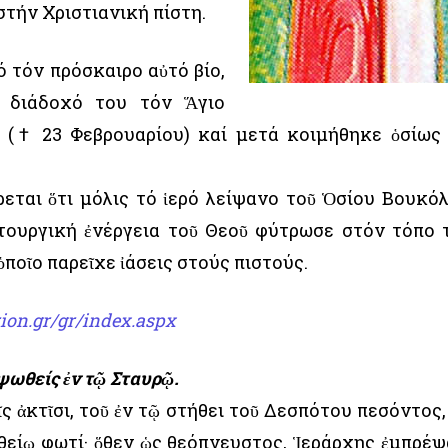
στήν Χριστιανική πίστη.
ό τόν πρόσκαιρο αὐτό βίο,
ς διάδοχό του τόν Ἅγιο
 († 23 Φεβρουαρίου) καί μετά κοιμήθηκε ὁσίως
εται ὅτι μόλις τό ἱερό λείψανο τοῦ Ὁσίου Βουκό
τουργική ἐνέργεια τοῦ Θεοῦ φύτρωσε στόν τόπο 
ὁποῖο παρεῖχε ἰάσεις στούς πιστούς.
ion.gr/gr/index.aspx
ὑψωθείς ἐν τῷ Σταυρῷ.
 ἀκτῖσι, τοῦ ἐν τῷ στήθει τοῦ Δεσπότου πεσόντος,
είῳ φωτί· ὅθεν ὡς θεόπνευστος, Ἱεράρχης ἐμπρέψ