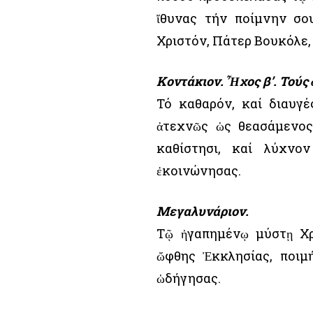
ἴθυνας τήν ποίμνην σο
Χριστόν, Πάτερ Βουκόλε,
Κοντάκιον. Ἦχος β’. Τούς
Τό καθαρόν, καί διαυγέ
ἀτεχνῶς ὡς θεασάμενος
καθίστησι, καί λύχνο
ἐκοινώνησας.
Μεγαλυνάριον.
Τῷ ἠγαπημένῳ μύστῃ Χρ
ὤφθης Ἐκκλησίας, ποιμή
ὡδήγησας.