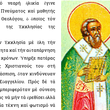
ό νεαρή ἡλικία ἔγινε
υ Πνεύματος καί μαθητής
 Θεολόγου, ὁ ὁποῖος τόν
πο τῆς Ἐκκλησίας τῆς
ν Ἐκκλησία μέ ὅλη τήν
τητα καί τήν αὐταπάρνηση
 χρόνων. Ὑπῆρξε πατέρας
ς Χριστιανούς του στή
ράσπιση, ὅταν κινδύνευαν
Εὐαγγελίου. Πρός δέ τά
υμπεριφερόταν μέ σύνεση
ς νά μήν τά ἐρεθίσει ἀλλά
ία τέχνη καί φωτισμό νά