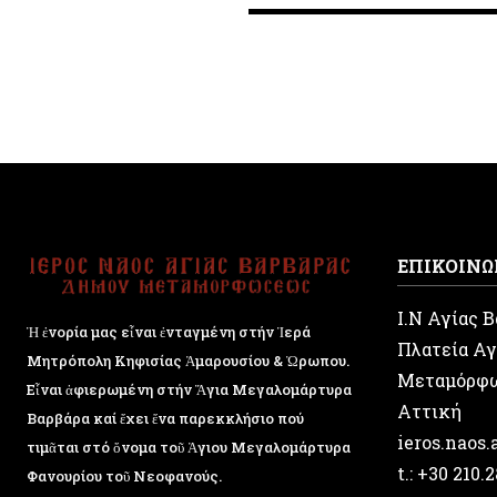
ΕΠΙΚΟΙΝΩ
Ι.Ν Αγίας 
Ἡ ἐνορία μας εἶναι ἐνταγμένη στήν Ἱερά
Πλατεία Αγ
Μητρόπολη Κηφισίας Ἁμαρουσίου & Ὠρωπου.
Μεταμόρφ
Εἶναι ἀφιερωμένη στήν Ἅγια Μεγαλομάρτυρα
Αττική
Βαρβάρα καί ἔχει ἕνα παρεκκλήσιο πού
ieros.naos
τιμᾶται στό ὄνομα τοῦ Ἁγιου Μεγαλομάρτυρα
t.: +30 210.
Φανουρίου τοῦ Νεοφανούς.