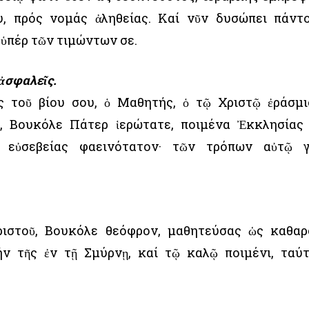
υ, πρός νομάς ἀληθείας. Καί νῦν δυσώπει πάντ
 ὑπέρ τῶν τιμώντων σε.
 ἀσφαλεῖς.
ς τοῦ βίου σου, ὁ Μαθητής, ὁ τῷ Χριστῷ ἐράσμι
, Βουκόλε Πάτερ ἱερώτατε, ποιμένα Ἐκκλησίας
ν εὐσεβείας φαεινότατον· τῶν τρόπων αὐτῷ 
ιστοῦ, Βουκόλε θεόφρον, μαθητεύσας ὡς καθαρ
ν τῆς ἐν τῇ Σμύρνῃ, καί τῷ καλῷ ποιμένι, ταύ