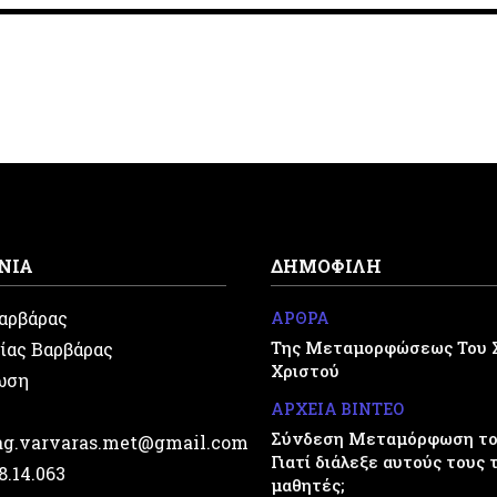
ΝΙΑ
ΔΗΜΟΦΙΛΗ
Βαρβάρας
ΑΡΘΡΑ
Της Μεταμορφώσεως Του 
ίας Βαρβάρας
Χριστού
ωση
ΑΡΧΕΙΑ ΒΙΝΤΕΟ
Σύνδεση Μεταμόρφωση του
.ag.varvaras.met@gmail.com
Γιατί διάλεξε αυτούς τους 
28.14.063
μαθητές;