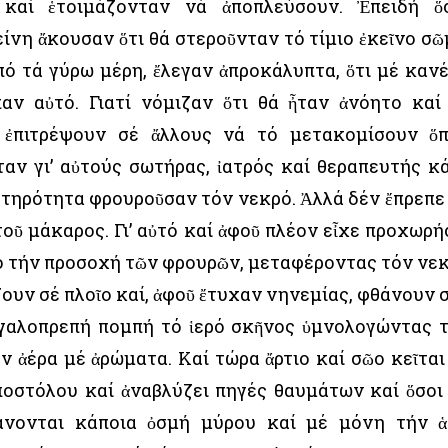
 καί ἑτοιμάζονταν νά ἀποπλεύσουν. Ἐπειδή ὅ
ίνη ἄκουσαν ὅτι θά στεροῦνταν τό τίμιο ἐκεῖνο σῶ
ό τά γύρω μέρη, ἔλεγαν ἀπροκάλυπτα, ὅτι μέ καν
αν αὐτό. Γιατί νόμιζαν ὅτι θά ἦταν ἀνόητο καί 
 ἐπιτρέψουν σέ ἄλλους νά τό μετακομίσουν ὅ
 ἦταν γι’ αὐτούς σωτήρας, ἰατρός καί θεραπευτής κ
ὐστηρότητα φρουροῦσαν τόν νεκρό. Ἀλλά δέν ἔπρεπε
οῦ μάκαρος. Γι’ αὐτό καί ἀφοῦ πλέον εἶχε προχωρή
ό τήν προσοχή τῶν φρουρῶν, μεταφέροντας τόν νε
ουν σέ πλοῖο καί, ἀφοῦ ἔτυχαν νηνεμίας, φθάνουν 
εγαλοπρεπή πομπή τό ἱερό σκῆνος ὑμνολογώντας 
ν ἀέρα μέ ἀρώματα. Καί τώρα ἄρτιο καί σῶο κεῖται
οστόλου καί ἀναβλύζει πηγές θαυμάτων καί ὅσοι
θάνονται κάποια ὀσμή μύρου καί μέ μόνη τήν 