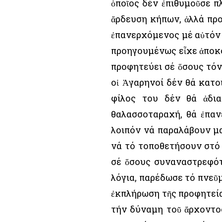
ὁποῖος δέν ἐπιθυμοῦσε π
ἄρδευση κήπων, ἀλλά προθ
ἐπανερχόμενος μέ αὐτόν 
προηγουμένως εἶχε ἀποκο
προφητεύει σέ ὅσους τόν
οἱ Ἀγαρηνοί δέν θά κατο
φίλος του δέν θά ἀδια
θαλασσοταραχή, θά ἐπαν
λοιπόν νά παραλάβουν μα
νά τό τοποθετήσουν στό 
σέ ὅσους συναναστρεφότ
λόγια, παρέδωσε τό πνεῦ
ἐκπλήρωση τῆς προφητεία
τήν δύναμη τοῦ ἄρχοντο