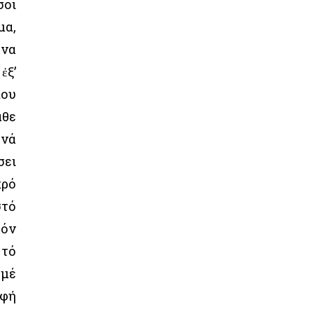
σοι
μα,
ένα
ἐξ’
που
άθε
 νά
σει
κρό
στό
τόν
 τό
 μέ
ἁφή