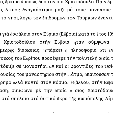
ό, ἄρχισε ἀμέσως ἀπό τόν Ὅσιο Χριστόδουλο. Πρίν ὅ
ο, ὁ Ὅσιος ἀναγκάστηκε μαζί μέ τούς μοναχούς
ί τό νησί, λόγω τῶν ἐπιδρομῶν τῶν Τούρκων ἐναντ
γιά ἀσφάλεια στόν Εὔριπο (Εὔβοια) κατά τό ἔτος 10
 Χριστοδούλου στήν Εὔβοια ἦταν σύμφωνα
μικρῆς διάρκειας. Ὑπάρχει ἡ πληροφορία ὅτι ἕ
τοικος τοῦ Εὐρίπου προσέφερε τήν πολυτελή οἰκία 
ἀνέδειξε σέ μοναστήρι, ἂν καί οἱ φροντίδες τοῦ Ὁσί
ριουσίας τοῦ μοναστηριοῦ στήν Πάτμο, ἀπαιτοῦσαν 
ἔρημο ἀλλά κοντά στόν κόσμο. Ἐξάλλου, στήν Εὔβ
οση, σύμφωνα μέ τήν ὁποία ὁ Ὅσιος Χριστόδου
 στό σπήλαιο στό δυτικό ἄκρο τῆς κωμόπολης Λί