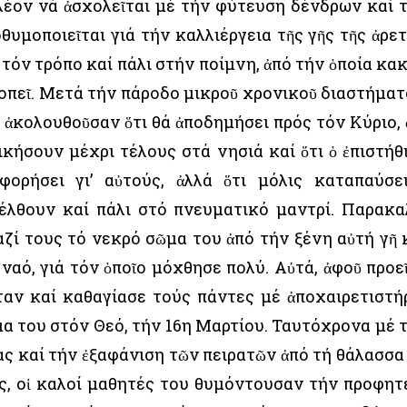
λέον νά ἀσχολεῖται μέ τήν φύτευση δένδρων καί 
υμοποιεῖται γιά τήν καλλιέργεια τῆς γῆς τῆς ἀρετ
τόν τρόπο καί πάλι στήν ποίμνη, ἀπό τήν ὁποία κα
πεῖ. Μετά τήν πάροδο μικροῦ χρονικοῦ διαστήματ
 ἀκολουθοῦσαν ὅτι θά ἀποδημήσει πρός τόν Κύριο, 
ικήσουν μέχρι τέλους στά νησιά καί ὅτι ὁ ἐπιστήθ
φορήσει γι’ αὐτούς, ἀλλά ὅτι μόλις καταπαύσε
έλθουν καί πάλι στό πνευματικό μαντρί. Παρακα
ζί τους τό νεκρό σῶμα του ἀπό τήν ξένη αὐτή γῆ 
ναό, γιά τόν ὁποῖο μόχθησε πολύ. Αὐτά, ἀφοῦ προε
αν καί καθαγίασε τούς πάντες μέ ἀποχαιρετιστή
μα του στόν Θεό, τήν 16η Μαρτίου. Ταυτόχρονα μέ 
ς καί τήν ἐξαφάνιση τῶν πειρατῶν ἀπό τή θάλασσα
ς, οἱ καλοί μαθητές του θυμόντουσαν τήν προφητ