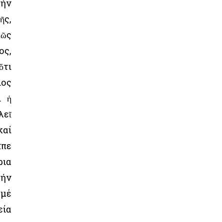
τήν
ῆς,
κῶς
ος,
ὅτι
ιος
ι ἡ
λεῖ
καί
ῖπε
ρια
τήν
 μέ
εία