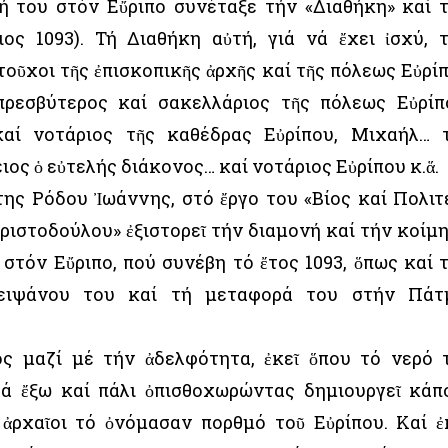
νή του στόν Εὔριπο συνέταξε τήν «Διαθήκη» καί 
ος 1093). Τή Διαθήκη αὐτή, γιά νά ἔχει ἰσχύ, 
οῦχοι τῆς ἐπισκοπικῆς ἀρχῆς καί τῆς πόλεως Εὐρί
πρεσβύτερος καί σακελλάριος τῆς πόλεως Εὐρίπ
αί νοτάριος τῆς καθέδρας Εὐρίπου, Μιχαήλ… 
ιος ὁ εὐτελής διάκονος… καί νοτάριος Εὐρίπου κ.ἅ.
ης Ρόδου Ἰωάννης, στό ἔργο του «Βίος καί Πολιτ
ριστοδούλου» ἐξιστορεῖ τήν διαμονή καί τήν κοίμ
στόν Εὔριπο, πού συνέβη τό ἔτος 1093, ὅπως καί 
λειψάνου του καί τή μεταφορά του στήν Πάτ
ιος μαζί μέ τήν ἀδελφότητα, ἐκεῖ ὅπου τό νερό 
τά ἔξω καί πάλι ὀπισθοχωρώντας δημιουργεῖ κάπ
 ἀρχαῖοι τό ὀνόμασαν πορθμό τοῦ Εὐρίπου. Καί ἐ