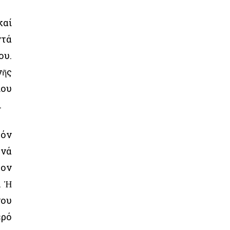
καί
ντά
ου.
νῆς
ίου
.
τόν
 νά
έον
. Ἡ
νου
ερό