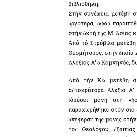
βιβλιοθήκη.
Στήν συνέχεια μετέβη σ
ἀργότερα, ἀφοῦ παραιτή
στήν ἀκτή τῆς Μ. Ἀσίας κ
Ἀπό τό Στρόβιλο μετέβη
Θεομήτορος, στήν ὁποία 
Ἀλέξιος Α’ ὁ Κομνηνός, δ
Ἀπό τήν Κῶ μετέβη σ
αὐτοκράτορα Ἀλέξιο Α’
ἱδρύσει μονή στή νῆ
παραχωρήθηκε στόν Ὅσιο 
ἀνέγερση τῆς μονῆς στήν
τοῦ Θεολόγου, ἐξαιτί