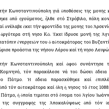
τήν Κωνσταντινούπολη γιά ὑποθέσεις τῆς μονῆς 
θηκε ἀπό ἡγούμενος, ἦλθε στό Στρόβιλο, πόλη κο
αί ἀνέλαβε ἐκεῖ τήν φροντίδα τῆς μονῆς τοῦ Ἀρσενί
 ἀργότερα στή νῆσο Κῶ. Ἐκεῖ ἵδρυσε μονή τῆς Ἁγ
κατόπιν ἐνεργειῶν του ὁ αὐτοκράτορας τοῦ Βυζαντ
ώρισε προάστια τῆς νήσου Λέρου καί τή νῆσο Λειψώ
τήν Κωνσταντινούπολη καί ἀφοῦ συνάντησε 
 Κομνηνό, τόν παρακάλεσε νά τοῦ δώσει ἄδεια
σο Πάτμο. Ἡ ἄδεια παρασχέθηκε καί ἐπιπλ
ἀπό τόν αὐτοκράτορα καί ὅλη ἡ νῆσος τό ἔτος 1088
 Πάτμο, ἡ ὁποία τιμᾶται στό ὄνομα τοῦ Ἁγίου Ἰωάν
ας τῆς συγγραφῆς τῆς Ἀποκαλύψεως ἀπό τόν ἱ