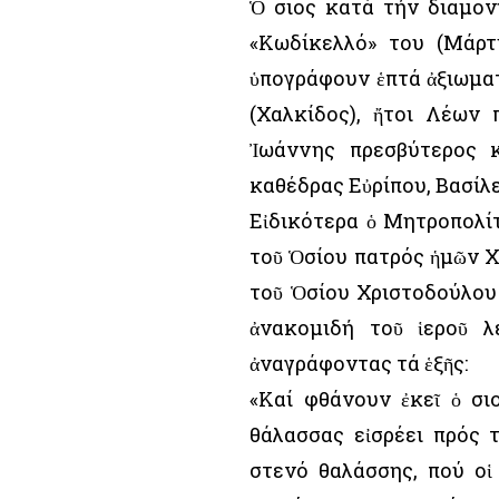
Ὁ Ὅσιος κατά τήν διαμο
«Κωδίκελλό» του (Μάρτι
ὑπογράφουν ἑπτά ἀξιωματ
(Χαλκίδος), ἤτοι Λέων 
Ἰωάννης πρεσβύτερος κ
καθέδρας Εὐρίπου, Βασίλε
Εἰδικότερα ὁ Μητροπολίτ
τοῦ Ὁσίου πατρός ἡμῶν Χ
τοῦ Ὁσίου Χριστοδούλου 
ἀνακομιδή τοῦ ἱεροῦ 
ἀναγράφοντας τά ἑξῆς:
«Καί φθάνουν ἐκεῖ ὁ Ὅσ
θάλασσας εἰσρέει πρός 
στενό θαλάσσης, πού οἱ