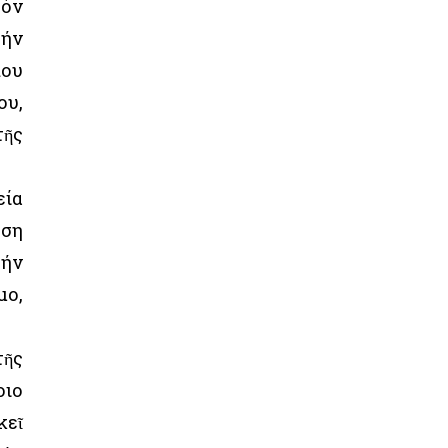
τόν
τήν
που
ου,
τῆς
εία
ηση
τήν
μο,
τῆς
οιο
κεῖ