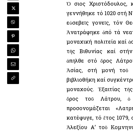
Ὁ Ὅσιος Χριστόδουλος,
γεννήθηκε τό 1020 στή Ν
εὐσεβεῖς γονεῖς, τόν Θ
Ἀνατράφηκε ἀπό τά νεα
μοναχική πολιτεία καί 
τῆς Βιθυνίας καί στήν
ἀπῆλθε στό ὄρος Λάτρο
Ἀσίας, στή μονή τοῦ 
βιβλιοθήκη καί συγκέντ
μοναχούς. Ἐξαιτίας τῆ
ὄρος τοῦ Λάτρου, ὁ 
προσονομάζεται «Λατ
κατέφυγε, τό ἔτος 1079,
Ἀλεξίου Α’ τοῦ Κομνηνο