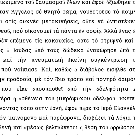
ντικείμενο τοῦ θαυμασμοῦ ὅλων καί ἀφοῦ ἀξιώθηκε 
ἦταν Ἄγγελος σέ θνητό σῶμα, νουθετοῦσε τό ποίμ
ῖ στίς συχνές μετακινήσεις, οὔτε νά ἀντιστέκε
εοῦ, πού οἰκονομεῖ τά πάντα ἐν σοφίᾳ. Ἀλλά ἕνας 
δέν ὑπέμενε τίς κακουχίες, οὔτε τό στριφνό καί
πως ὁ Ἰούδας ἀπό τούς δώδεκα ἀναχώρησε ἀπό 
 καί τήν πνευματική ἐκείνη συγκέντρωση 
 πού νοίκιασε. Καί, καθώς ὁ διάβολος εἰσῆλθε σ
ν προδοσία, μέ τόν ἴδιο τρόπο καί πονηρό δαιμό
 πού εἶχε ἀποσπασθεῖ ἀπό τήν ἀδελφότητα 
έρα ἡ ἀσθένεια τοῦ μικρόψυχου ἀδελφοῦ. Ἐκεῖν
νοντας τόπο στήν ὀργή, ἀφοῦ πῆρε τό ἱερό Εὐαγγέλ
όν μαινόμενο καί παράφρονα, διαβάζει τά λόγια 
ενή καί ἀμέσως βελτιώνεται ἡ θέση τοῦ ἀρρώστου