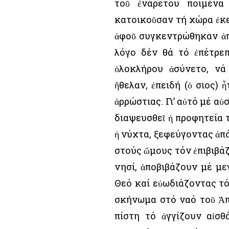
τοῦ ἐνάρετου ποιμένα
κατοικοῦσαν τή χώρα ἐκε
ἀφοῦ συγκεντρώθηκαν ἀπ
λόγο δέν θά τό ἐπέτρεπ
ὁλοκλήρου ἀσύνετο, νά
ἤθελαν, ἐπειδή (ὁ Ὅσιος)
ἀρρώστιας. Γι’ αὐτό μέ α
διαψευσθεῖ ἡ προφητεία τ
ἡ νύχτα, ξεφεύγοντας ἀπ
στούς ὤμους τόν ἐπιβιβάζ
νησί, ἀποβιβάζουν μέ μ
Θεό καί εὐωδιάζοντας τό
σκήνωμα στό ναό τοῦ Ἀπ
πίστη τό ἀγγίζουν αἰσ