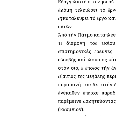
Εὐαγγελιστή στό νησί αὐτ
ἀκόμη τελειώσει τό ἔργ
ἐγκαταλείψει τό ἔργο κα
αὐτῶν.
Ἀπό τήν Πάτμο καταπλέει 
Ἡ διαμονή τοῦ Ὁσίου
ἐπιστημονικές ἔρευνες 
εὐσεβής καί πλούσιος κά
στόν Ὅσιο, ὁ ὁποῖος τήν 
ἐξαιτίας τῆς μεγάλης πε
παραμονή του ὄχι στήν 
ἀνέκαθεν ὑπῆρχε παράδ
παρέμεινε ἀσκητεύοντας
(Ἐλύμνιον).