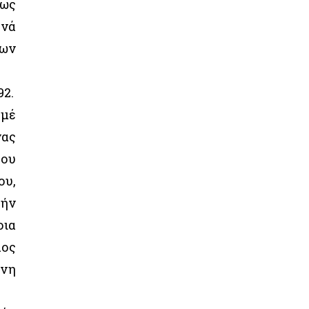
μως
 νά
ίων
92.
 μέ
νας
του
ου,
τήν
οια
λος
μνη