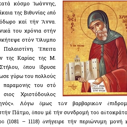
 κατά κόσμο Ἰωάννης,
ίκαια τῆς Βιθυνίας ἀπό
εόδωρο καί τήν Ἄννα.
νικά του χρόνια στήν
ἀσκήτεψε στόν Ὄλυμπο
 Παλαιστίνη. Ἔπειτα
ν τῆς Καρίας τῆς Μ.
Στήλου, ὅπου ἵδρυσε
ρωσε γύρω του πολλούς
ς παραμονῆς του στό
Ὅσιος Χριστόδουλος
ρηνός». Λόγω ὅμως τῶν βαρβαρικῶν ἐπιδρο
 στήν Πάτμο, ὅπου μέ τήν συνδρομή τοῦ αὐτοκράτ
ῦ (1081 – 1118) ἀνήγειρε τήν περιώνυμη μονή 