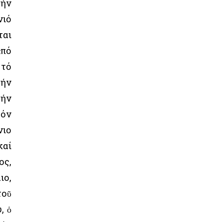
τήν
νιό
ται
ἀπό
 τό
τήν
τήν
τόν
νιο
καί
ος,
ιο,
τοῦ
, ὁ