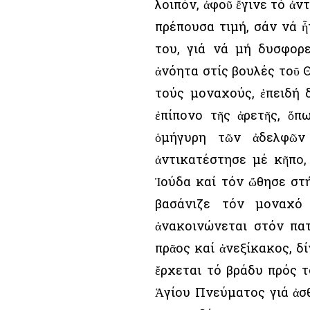
λοιπόν, ἀφοῦ ἔγινε τό ἀ
πρέπουσα τιμή, σάν νά 
του, γιά νά μή δυσφορε
ἀνόητα στίς βουλές τοῦ Θ
τούς μοναχούς, ἐπειδή 
ἐπίπονο τῆς ἀρετῆς, ὅ
ὁμήγυρη τῶν ἀδελφῶν
ἀντικατέστησε μέ κῆπο,
Ἰούδα καί τόν ὤθησε στή
βασάνιζε τόν μοναχό
ἀνακοινώνεται στόν πατ
πρᾶος καί ἀνεξίκακος, δί
ἔρχεται τό βράδυ πρός τ
Ἁγίου Πνεύματος γιά ἀσθ