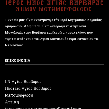
Ἡ ἐνορία μας εἶναι ἐνταγμένη στήν Ἱερά Μητρόπολη Κηφισίας
Ἁμαρουσίου & Ὠρωπου. Εἶναι ἀφιερωμένη στήν Ἅγια
Μεγαλομάρτυρα Βαρβάρα καί ἔχει ἕνα παρεκκλήσιο πού
τιμᾶται στό ὄνομα τοῦ Ἁγιου Μεγαλομάρτυρα Φανουρίου τοῦ
Νεοφανούς.
ΕΠΙΚΟΙΝΩΝΙΑ
Ι.Ν Αγίας Βαρβάρας
Πλατεία Αγίας Βαρβάρας
Μεταμόρφωση
Αττική
ieros.naos.ag.varvaras.met@gmail.com