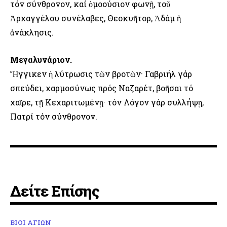
τόν σύνθρονον, καί ὁμοούσιον φωνῇ, τοῦ
Ἀρχαγγέλου συνέλαβες, Θεοκυῆτορ, Ἀδάμ ἡ
ἀνάκλησις.
Μεγαλυνάριον.
Ἤγγικεν ἡ λύτρωσις τῶν βροτῶν· Γαβριήλ γάρ
σπεύδει, χαρμοσύνως πρός Ναζαρέτ, βοῆσαι τό
χαῖρε, τῇ Κεχαριτωμένῃ· τόν Λόγον γάρ συλλήψῃ,
Πατρί τόν σύνθρονον.
Δείτε Επίσης
ΒΙΟΙ ΑΓΙΩΝ