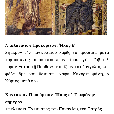
Ἀπολυτίκιον Προεόρτιον. Ἦχος δ’.
Σήμερον τῆς παγκοσμίου χαρᾶς τά προοίμια, μετά
χαρμοσύνης προεορτάσωμεν· ἰδού γάρ Γαβριήλ
παραγίνεται, τῇ Παρθένῳ κομίζων τά εὐαγγέλια, καί
φόβῳ ἅμα καί θαύματι· χαῖρε Κεχαριτωμένη, ὁ
Κύριος μετά σοῦ.
Κοντάκιον Προεόρτιον. Ἦχος δ’. Ἐπεφάνης
σήμερον.
Ἐπελεύσει Πνεύματος τοῦ Παναγίου, τοῦ Πατρός