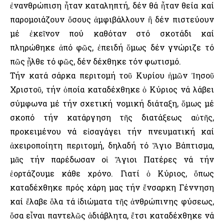
ἐνανθρώπιση ἦταν καταληπτή, δέν θά ἦταν θεία καί
παρομοιάζουν ὅσους ἀμφιβάλλουν ἢ δέν πιστεύουν
μέ ἐκεῖνον πού καθόταν στό σκοτάδι καί
πληρώθηκε ἀπό φῶς, ἐπειδή ὅμως δέν γνώριζε τό
πῶς ᾖλθε τό φῶς, δέν δέχθηκε τόν φωτισμό.
Τήν κατά σάρκα περιτομή τοῦ Κυρίου ἠμῶν Ἰησοῦ
Χριστοῦ, τήν ὁποία καταδέχθηκε ὁ Κύριος νά λάβει
σύμφωνα μέ τήν σχετική νομική διάταξη, ὅμως μέ
σκοπό τήν κατάργηση τῆς διατάξεως αὐτῆς,
προκειμένου νά εἰσαγάγει τήν πνευματική καί
ἀχειροποίητη περιτομή, δηλαδή τό Ἅγιο Βάπτισμα,
μᾶς τήν παρέδωσαν οἱ Ἅγιοι Πατέρες νά τήν
ἑορτάζουμε κάθε χρόνο. Γιατί ὁ Κύριος, ὅπως
καταδέχθηκε πρός χάρη μας τήν ἔνσαρκη Γέννηση
καί ἔλαβε ὅλα τά ἰδιώματα τῆς ἀνθρώπινης φύσεως,
ὅσα εἶναι παντελῶς ἀδιάβλητα, ἔτσι καταδέχθηκε νά