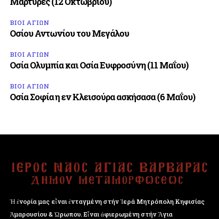
Μάρτυρες (12 Οκτωβρίου)
ΒΙΟΙ ΑΓΙΩΝ
Οσίου Αντωνίου του Μεγάλου
ΒΙΟΙ ΑΓΙΩΝ
Οσία Ολυμπία και Οσία Ευφροσύνη (11 Μαΐου)
ΒΙΟΙ ΑΓΙΩΝ
Οσία Σοφία η εν Κλεισούρα ασκήσασα (6 Μαΐου)
Ἡ ἐνορία μας εἶναι ἐνταγμένη στήν Ἱερά Μητρόπολη Κηφισίας
Ἁμαρουσίου & Ὠρωπου. Εἶναι ἀφιερωμένη στήν Ἅγια