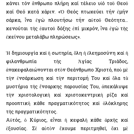
κάνει τόν ἄνθρωπο πλήρη καί τέλειο υἱό τοῦ Θεοῦ
καί Θεό κατά χάριν. «Ὁ Θεός πτωχεύει τήν ἐμήν
σάρκα, ἶνα ἐγώ πλουτήσω τήν αὐτοῦ Θεότητα…
κενούται τῆς ἐαυτοῦ δόξης ἐπί μικρόν, ἶνα ἐγώ τῆς
ἐκείνου μεταλάβω πληρώσεως».
Ἡ δημιουργία καὶ ἡ σωτηρία, ὅλη ἡ ἐλεημοσύνη καὶ ἡ
φιλανθρωπία τῆς Ἁγίας Τριάδος,
ἀνακεφαλαιώνονται στὸν Θεάνθρωπο Χριστό, ποὺ μὲ
τὴν ἐνσάρκωση καὶ τὴν περιτομή Του καὶ ὅλα τὰ
μυστήρια τῆς ἔνσαρκης παρουσίας Του, ἀπεκάλυψε
τὴν χριστολογικὴ καὶ χριστοκεντρικὴ ρίζα καὶ
προοπτικὴ κάθε πραγματικότητος καὶ ὁλόκληρης
τῆς πραγματικότητος.
Αὐτός, ὁ Κύριος, εἶναι ἡ κεφαλὴ κάθε ἀρχῆς καὶ
ἐξουσίας. Σὲ αὐτὸν ἔχουμε περιτμηθεῖ, ὄχι μὲ