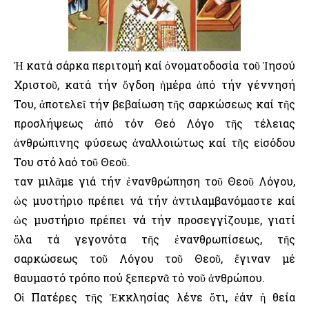
Ἡ κατά σάρκα περιτομή καί ὀνοματοδοσία τοῦ Ἰησού
Χριστοῦ, κατά τήν ὄγδοη ἡμέρα ἀπό τήν γέννησή
Του, ἀποτελεῖ τήν βεβαίωση τῆς σαρκώσεως καί τῆς
προσλήψεως ἀπό τόν Θεό Λόγο τῆς τέλειας
ἀνθρώπινης φύσεως ἀναλλοιώτως καί τῆς εἰσόδου
Του στό λαό τοῦ Θεοῦ.
Ὅταν μιλᾶμε γιά τήν ἐνανθρώπηση τοῦ Θεοῦ Λόγου,
ὡς μυστήριο πρέπει νά τήν ἀντιλαμβανόμαστε καί
ὡς μυστήριο πρέπει νά τήν προσεγγίζουμε, γιατί
ὅλα τά γεγονότα τῆς ἐνανθρωπίσεως, τῆς
σαρκώσεως τοῦ Λόγου τοῦ Θεοῦ, ἔγιναν μέ
θαυμαστό τρόπο πού ξεπερνᾶ τό νοῦ ἀνθρώπου.
Οἱ Πατέρες τῆς Ἐκκλησίας λένε ὅτι, ἐάν ἡ θεία