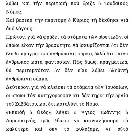
λάβει καί τήν περιτομή πού ὅριζε ὁ Ἰουδαϊκός
Νόμος.
Καί βασικά τήν περιτομή ὁ Κύριος τή δέχθηκε γιά
δυό λόγους :
Πρώτον, γιά νά φράξει τά στόματα τῶν αἱρετικῶν, οἱ
ὁποῖοι εἶχαν τήν θρασύτητα νά ἰσχυρίζονται ὅτι δέν
ἔλαβε πραγματικά ἀνθρώπινη σάρκα, ἀλλά ὅτι ἔγινε
ἄνθρωπος κατά φαντασίαν. Πῶς ὅμως, πραγματικά,
θά περιτεμνόταν, ἂν δέν εἶχε λάβει ἀληθινή
ἀνθρώπινη σάρκα;
Δεύτερον, γιά νά κλείσει τά στόματα τῶν Ἰουδαίων,
οἱ ὁποῖοι Τόν κατηγοροῦσαν ὅτι δέν τηρεῖ τήν ἀργία
τοῦ Σαββάτου, καί ὅτι καταλύει τό Νόμο.
«Ἐπειδή ὁ Θεός», λέγει ὁ Ἅγιος Ἰωάννης ὁ
Δαμασκηνός, «μᾶς ἔδωσε νά κοινωνήσουμε τό
καλύτερο καί δέν τό φυλάξαμε, γι’ αὐτό