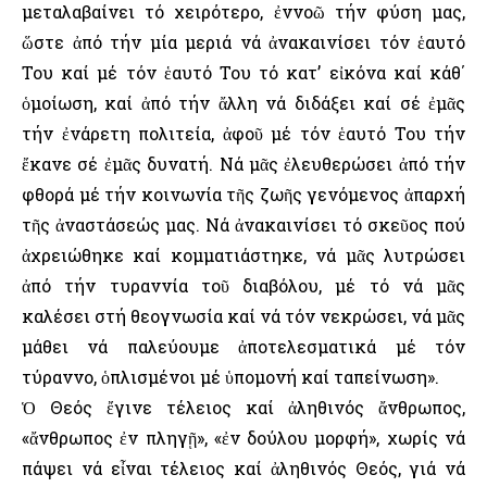
μεταλαβαίνει τό χειρότερο, ἐννοῶ τήν φύση μας,
ὥστε ἀπό τήν μία μεριά νά ἀνακαινίσει τόν ἑαυτό
Του καί μέ τόν ἑαυτό Του τό κατ’ εἰκόνα καί κάθ΄
ὁμοίωση, καί ἀπό τήν ἄλλη νά διδάξει καί σέ ἐμᾶς
τήν ἐνάρετη πολιτεία, ἀφοῦ μέ τόν ἑαυτό Του τήν
ἔκανε σέ ἐμᾶς δυνατή. Νά μᾶς ἐλευθερώσει ἀπό τήν
φθορά μέ τήν κοινωνία τῆς ζωῆς γενόμενος ἀπαρχή
τῆς ἀναστάσεώς μας. Νά ἀνακαινίσει τό σκεῦος πού
ἀχρειώθηκε καί κομματιάστηκε, νά μᾶς λυτρώσει
ἀπό τήν τυραννία τοῦ διαβόλου, μέ τό νά μᾶς
καλέσει στή θεογνωσία καί νά τόν νεκρώσει, νά μᾶς
μάθει νά παλεύουμε ἀποτελεσματικά μέ τόν
τύραννο, ὁπλισμένοι μέ ὑπομονή καί ταπείνωση».
Ὁ Θεός ἔγινε τέλειος καί ἀληθινός ἄνθρωπος,
«ἄνθρωπος ἐν πληγῇ», «ἐν δούλου μορφή», χωρίς νά
πάψει νά εἶναι τέλειος καί ἀληθινός Θεός, γιά νά