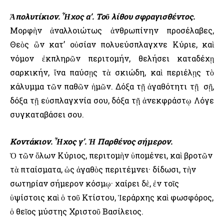
Ἀπολυτίκιον. Ἦχος α’. Τοῦ λίθου σφραγισθέντος.
Μορφὴν ἀναλλοιώτως ἀνθρωπίνην προσέλαβες,
Θεὸς ὢν κατ’ οὐσίαν πολυεύσπλαγχνε Κύριε, καὶ
νόμον ἐκπληρῶν περιτομήν, θελήσει καταδέχῃ
σαρκικήν, ἵνα παύσῃς τὰ σκιώδη, καὶ περιέλῃς τὸ
κάλυμμα τῶν παθῶν ἡμῶν. Δόξα τῇ ἀγαθότητι τῇ σῇ,
δόξα τῇ εὐσπλαγχνία σου, δόξα τῇ ἀνεκφράστῳ Λόγε
συγκαταβάσει σου.
Κοντάκιον. Ἦχος γ’. Ἡ Παρθένος σήμερον.
Ὁ τῶν ὅλων Κύριος, περιτομὴν ὑπομένει, καὶ βροτῶν
τὰ πταίσματα, ὡς ἀγαθὸς περιτέμνει· δίδωσι, τὴν
σωτηρίαν σήμερον κόσμῳ· χαίρει δὲ, ἐν τοῖς
ὑψίστοις καὶ ὁ τοῦ Κτίστου, Ἱεράρχης καὶ φωσφόρος,
ὁ θεῖος μύστης Χριστοῦ Βασίλειος.