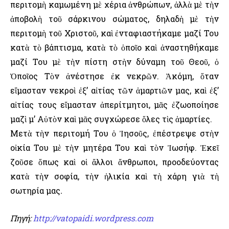
περιτομὴ καμωμένη μὲ χέρια ἀνθρώπων, ἀλλὰ μὲ τὴν
ἀποβολὴ τοῦ σάρκινου σώματος, δηλαδὴ μὲ τὴν
περιτομὴ τοῦ Χριστοῦ, καὶ ἐνταφιαστήκαμε μαζί Του
κατὰ τὸ βάπτισμα, κατὰ τὸ ὁποῖο καὶ ἀναστηθήκαμε
μαζί Του μὲ τὴν πίστη στὴν δύναμη τοῦ Θεοῦ, ὁ
Ὁποῖος Τὸν ἀνέστησε ἐκ νεκρῶν. Ἀκόμη, ὅταν
εἴμασταν νεκροὶ ἐξ’ αἰτίας τῶν ἁμαρτιῶν μας, καὶ ἐξ’
αἰτίας τους εἴμασταν ἀπερίτμητοι, μᾶς ἐζωοποίησε
μαζὶ μ’ Αὐτὸν καὶ μᾶς συγχώρεσε ὅλες τὶς ἁμαρτίες.
Μετὰ τὴν περιτομή Του ὁ Ἰησοῦς, ἐπέστρεψε στὴν
οἰκία Του μὲ τὴν μητέρα Του καὶ τὸν Ἰωσήφ. Ἐκεῖ
ζοῦσε ὅπως καὶ οἱ ἄλλοι ἄνθρωποι, προοδεύοντας
κατὰ τὴν σοφία, τὴν ἡλικία καὶ τὴ χάρη γιὰ τὴ
σωτηρία μας
.
Πηγή:
http://vatopaidi.wordpress.com