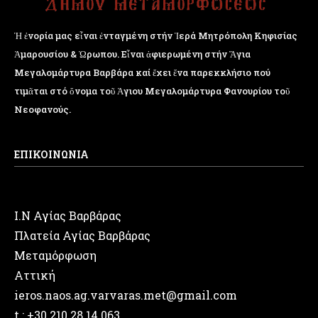
Ἡ ἐνορία μας εἶναι ἐνταγμένη στήν Ἱερά Μητρόπολη Κηφισίας
Ἁμαρουσίου & Ὠρωπου. Εἶναι ἀφιερωμένη στήν Ἅγια
Μεγαλομάρτυρα Βαρβάρα καί ἔχει ἕνα παρεκκλήσιο πού
τιμᾶται στό ὄνομα τοῦ Ἁγιου Μεγαλομάρτυρα Φανουρίου τοῦ
Νεοφανούς.
ΕΠΙΚΟΙΝΩΝΙΑ
Ι.Ν Αγίας Βαρβάρας
Πλατεία Αγίας Βαρβάρας
Μεταμόρφωση
Αττική
ieros.naos.ag.varvaras.met@gmail.com
t.: +30 210.28.14.063