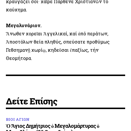
κραυγάζει σοι· χαῖρε Παρθένε Χριστιανῶν τό
καύχημα.
Μεγαλυνάριον.
Ἄνωθεν χορεῖαι Ἀγγελικαί, καί ἀπό περάτων,
Ἀποστόλων θεία πληθύς, σπεύσατε προθύμως
Γεθσημανῇ χωρίῳ, κηδεῦσαι ἐπαξίως, τήν
Θεομήτορα.
Δείτε Επίσης
ΒΙΟΙ ΑΓΙΩΝ
Ὁ Ἅγιος Δημήτριος ὁ Μεγαλομάρτυρας ὁ