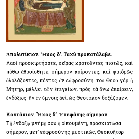
Ἀπολυτίκιον. Ἦχος δ’. Ταχύ προκατάλαβε.
Λαοί προσκιρτήσατε, χεῖρας κροτοῦντες πιστῶς, καί
πόθω ἀθροίσθητε, σήμερον χαίροντες, καί φαιδρῶς
ἀλαλάζοντες, πάντες ἐν εὐφροσύνη· τοῦ Θεοῦ γάρ ἡ
Μήτηρ, μέλλει τῶν ἐπιγείων, πρός τά ἄνω ἀπαίρειν,
ἐνδόξως· ἣν ἐν ὕμνοις ἀεί, ὡς Θεοτόκον δοξάζομεν.
Κοντάκιον. Ἦχος δ’. Ἐπεφάνης σήμερον.
Τῇ ἐνδόξῳ μνήμῃ σου ἡ οἰκουμένη, προσκιρτῶσα
σήμερον, μετ’ εὐφροσύνης μυστικῶς, Θεοκυῆτορ