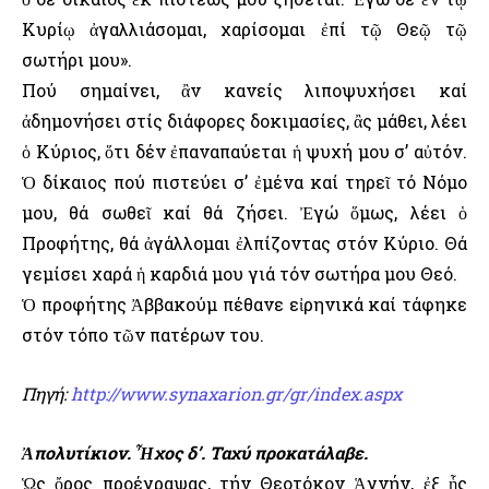
Κυρίῳ ἀγαλλιάσομαι, χαρίσομαι ἐπί τῷ Θεῷ τῷ
σωτήρι μου».
Πού σημαίνει, ἂν κανείς λιποψυχήσει καί
ἀδημονήσει στίς διάφορες δοκιμασίες, ἂς μάθει, λέει
ὁ Κύριος, ὅτι δέν ἐπαναπαύεται ἡ ψυχή μου σ’ αὐτόν.
Ὁ δίκαιος πού πιστεύει σ’ ἐμένα καί τηρεῖ τό Νόμο
μου, θά σωθεῖ καί θά ζήσει. Ἐγώ ὅμως, λέει ὁ
Προφήτης, θά ἀγάλλομαι ἐλπίζοντας στόν Κύριο. Θά
γεμίσει χαρά ἡ καρδιά μου γιά τόν σωτήρα μου Θεό.
Ὁ προφήτης Ἀββακούμ πέθανε εἰρηνικά καί τάφηκε
στόν τόπο τῶν πατέρων του.
Πηγή:
http://www.synaxarion.gr/gr/index.aspx
Ἀπολυτίκιον. Ἦχος δ’. Ταχύ προκατάλαβε.
Ὡς ὄρος προέγραψας, τήν Θεοτόκον Ἁγνήν, ἐξ ἧς