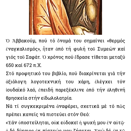
Ὁ Ἀββακούμ, πού τό ὄνομά του σημαίνει «θερμός
ἐναγκαλισμός», ἦταν ἀπό τή φυλή τοῦ Συμεών καί
γιός τοῦ Σαφάτ. Ὁ χρόνος πού ἔδρασε τίθεται μεταξύ
650 καί 672 π.Χ.
Στό προφητικό του βιβλίο, πού διακρίνεται γιά τήν
ἀξιόλογη λογοτεχνική του χάρη, ἐλέγχει τόν
ἰουδαϊκό λαό, ἐπειδή παρεξέκλινε ἀπό τήν ἀληθινή
θρησκεία στήν εἰδωλολατρία.
Νά τί συγκεκριμένα ἀναφέρει, σχετικά μέ τό πῶς
πρέπει κανείς νά πιστεύει στόν Θεό:
«Ἐάν ὑποστείληται, οὐκ εὐδοκεῖ ἡ ψυχή μου ἐν αὐτῷ·
ὁ δέ δίκαιος ἐκ πίστεώς μου ζήσεται. Ἐγώ δέ ἐν τῷ