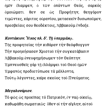
ἡμῖν ἔλαμψεν, ὁ τῶν ἁπάντων Θεός, σαρκός
ὁμοιώματι. Ὅθεν σε ὡς Προφήτην, θεηγόρον
τιμῶντες, χάριτος οὐρανίου, μετασχεῖν δυσωποῦμεν,
πρεσβείαις σου θεοδέκτοις, Ἀββακούμ ἔνδοξε.
Κοντάκιον. Ἦχος πλ. δ’. Τῇ ὑπερμάχῳ.
Τῆς προφητείας τήν κιθάραν τήν θεόφθογγον
Τήν προηχήσασαν Χριστοῦ τήν συγκατάβασιν
Ἀββακούμ ἀνευφημήσωμεν τόν Θεόπτην.
Ἐμπνευσθεῖς γάρ τῇ ἐλλάμψει τοῦ Θεοῦ ἡμῶν
Ἐμφανῶς προδιετύπωσε τά μέλλοντα,
Τούτῳ λέγοντες, χαῖρε σκεῦος τοῦ Πνεύματος.
Μεγαλυνάριον.
Τό φῶς ὡς προεῖπας τό Πατρικόν, ἐν ναῷ οἰκείῳ,
καθωράθη σωματικῶς· ὅθεν οἱ τήν αἴγλην, αὐτοῦ