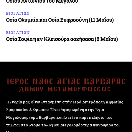
Οσίου Αντωνίου του Μεγάλου
ΒΙΟΙ ΑΓΙΩΝ
Οσία Ολυμπία και Οσία Ευφροσύνη (11 Μαΐου)
ΒΙΟΙ ΑΓΙΩΝ
Οσία Σοφία η εν Κλεισούρα ασκήσασα (6 Μαΐου)
Ἡ ἐνορία μας εἶναι ἐνταγμένη στήν Ἱερά Μητρόπολη Κηφισίας
Ἁμαρουσίου & Ὠρωπου. Εἶναι ἀφιερωμένη στήν Ἅγια
Μεγαλομάρτυρα Βαρβάρα καί ἔχει ἕνα παρεκκλήσιο πού
τιμᾶται στό ὄνομα τοῦ Ἁγιου Μεγαλομάρτυρα Φανουρίου τοῦ