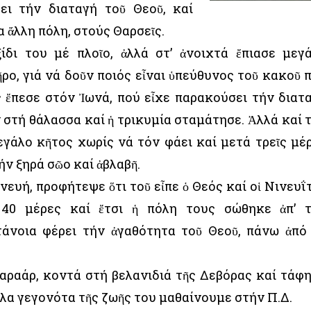
ει τήν διαταγή τοῦ Θεοῦ, καί
α ἄλλη πόλη, στούς Θαρσεῖς.
ίδι του μέ πλοῖο, ἀλλά στ’ ἀνοιχτά ἔπιασε μεγ
ῆρο, γιά νά δοῦν ποιός εἶναι ὑπεύθυνος τοῦ κακοῦ 
ς ἔπεσε στόν Ἰωνά, πού εἶχε παρακούσει τήν διατ
ν στή θάλασσα καί ἡ τρικυμία σταμάτησε. Ἀλλά καί 
εγάλο κῆτος χωρίς νά τόν φάει καί μετά τρεῖς μέ
ήν ξηρά σῶο καί ἀβλαβῆ.
νευή, προφήτεψε ὅτι τοῦ εἶπε ὁ Θεός καί οἱ Νινευΐ
 40 μέρες καί ἔτσι ἡ πόλη τους σώθηκε ἀπ’ 
τάνοια φέρει τήν ἀγαθότητα τοῦ Θεοῦ, πάνω ἀπό
αραάρ, κοντά στή βελανιδιά τῆς Δεβόρας καί τάφ
λλα γεγονότα τῆς ζωῆς του μαθαίνουμε στήν Π.Δ.