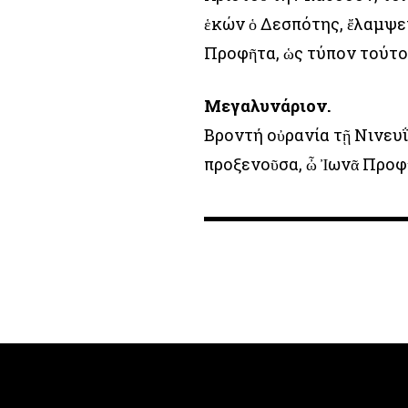
ἑκών ὁ Δεσπότης, ἔλαμψεν
Προφῆτα, ὡς τύπον τούτο
Μεγαλυνάριον.
Βροντή οὐρανία τῇ Νινευΐ
προξενοῦσα, ὦ Ἰωνᾶ Προφ