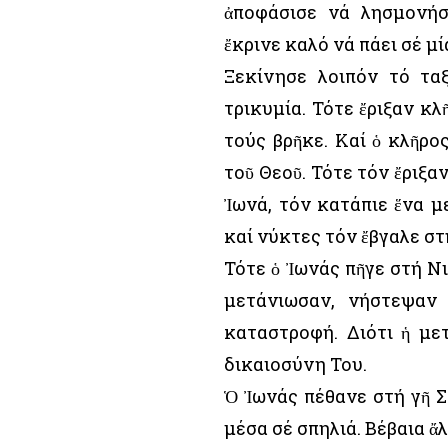
ἀποφάσισε νά λησμονήσ
ἔκρινε καλό νά πάει σέ μί
Ξεκίνησε λοιπόν τό ταξ
τρικυμία. Τότε ἔριξαν κλ
τούς βρῆκε. Καί ὁ κλῆρο
τοῦ Θεοῦ. Τότε τόν ἔριξα
Ἰωνά, τόν κατάπιε ἕνα μ
καί νύκτες τόν ἔβγαλε στ
Τότε ὁ Ἰωνάς πῆγε στή Νι
μετάνιωσαν, νήστεψαν
καταστροφή. Διότι ἡ με
δικαιοσύνη Του.
Ὁ Ἰωνάς πέθανε στή γῆ Σ
μέσα σέ σπηλιά. Βέβαια ἄ