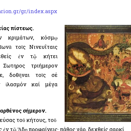
rion.gr/gr/index.aspx
είας πίστεως.
ων κριμάτων, κόσμῳ
Ἰωνᾶ τοῖς Νινευΐταις
εθείς ἐν τῷ κήτει
 Σωτῆρος τριήμερον
υε, δοθῆναι τοῖς σέ
ων ἱλασμόν καί μέγα
Παρθένος σήμερον.
ρεύσας τοῦ κήτους, τοῦ
ς ἐν τῷ Ἅδῃ προφαίνεις· πάθος γάρ, δεχθείς σαρκί