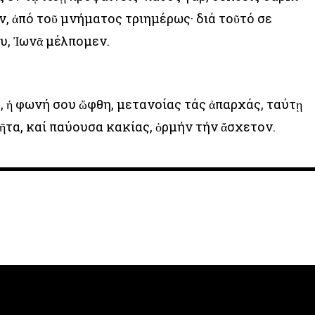
, ἀπό τοῦ μνήματος τριημέρως· διά τοῦτό σε
υ, Ἰωνᾶ μέλπομεν.
, ἡ φωνή σου ὤφθη, μετανοίας τάς ἀπαρχάς, ταύτῃ
ῆτα, καί παύουσα κακίας, ὁρμήν τήν ἄσχετον.