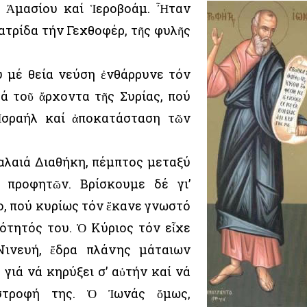
ν Ἀμασίου καί Ἱεροβοάμ. Ἦταν
πατρίδα τήν Γεχθοφέρ, τῆς φυλῆς
ύ μέ θεία νεύση ἐνθάρρυνε τόν
ά τοῦ ἄρχοντα τῆς Συρίας, πού
Ἰσραήλ καί ἀποκατάσταση τῶν
αλαιά Διαθήκη, πέμπτος μεταξύ
 προφητῶν. Βρίσκουμε δέ γι’
ο, πού κυρίως τόν ἔκανε γνωστό
ότητός του. Ὁ Κύριος τόν εἶχε
Νινευή, ἕδρα πλάνης μάταιων
γιά νά κηρύξει σ’ αὐτήν καί νά
στροφή της. Ὁ Ἰωνάς ὅμως,