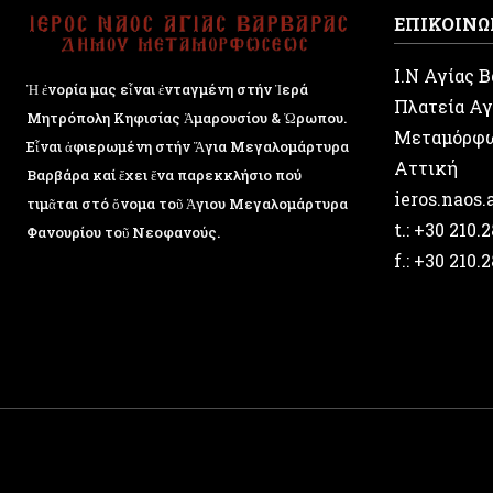
ΕΠΙΚΟΙΝΩ
Ι.Ν Αγίας 
Ἡ ἐνορία μας εἶναι ἐνταγμένη στήν Ἱερά
Πλατεία Αγ
Μητρόπολη Κηφισίας Ἁμαρουσίου & Ὠρωπου.
Μεταμόρφ
Εἶναι ἀφιερωμένη στήν Ἅγια Μεγαλομάρτυρα
Αττική
Βαρβάρα καί ἔχει ἕνα παρεκκλήσιο πού
ieros.naos
τιμᾶται στό ὄνομα τοῦ Ἁγιου Μεγαλομάρτυρα
t.: +30 210.
Φανουρίου τοῦ Νεοφανούς.
f.: +30 210.