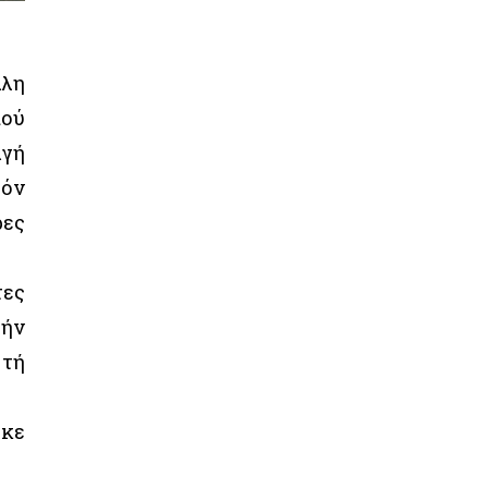
άλη
πού
αγή
τόν
ρες
τες
τήν
 τή
ηκε