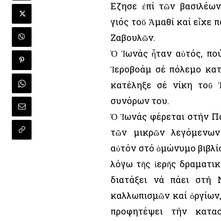
Εζησε ἐπί τῶν βασιλέω
γιός τοῦ Ἀμαθί καί εἶχε 
Ζαβουλῶν.
Ὁ Ἰωνάς ἦταν αὐτός, πο
Ἱεροβοάμ σέ πόλεμο κατ
κατέληξε σέ νίκη τοῦ 
συνόρων του.
Ὁ Ἰωνάς φέρεται στήν Π
τῶν μικρῶν λεγόμενων
αὐτόν στό ὁμώνυμο βιβλί
λόγω τῆς ἱερῆς δραματικ
διατάξει νά πάει στή 
καλλωπισμῶν καί ὀργίων, 
προφητέψει τήν κατα