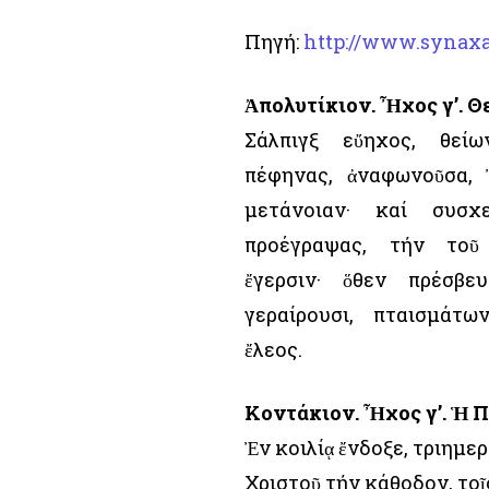
Πηγή:
http://www.synaxa
Ἀπολυτίκιον. Ἦχος γ’. Θ
Σάλπιγξ εὔηχος, θεί
πέφηνας, ἀναφωνοῦσα, 
μετάνοιαν· καί συσχ
προέγραψας, τήν τοῦ
ἔγερσιν· ὅθεν πρέσβε
γεραίρουσι, πταισμάτ
ἔλεος.
Κοντάκιον. Ἦχος γ’. Ἡ 
Ἐν κοιλίᾳ ἔνδοξε, τριημε
Χριστοῦ τήν κάθοδον, τοῖ