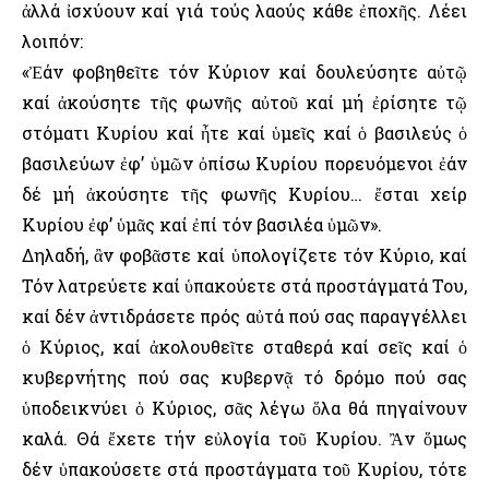
ἀλλά ἰσχύουν καί γιά τούς λαούς κάθε ἐποχῆς. Λέει
λοιπόν:
«Ἐάν φοβηθεῖτε τόν Κύριον καί δουλεύσητε αὐτῷ
καί ἀκούσητε τῆς φωνῆς αὐτοῦ καί μή ἐρίσητε τῷ
στόματι Κυρίου καί ἦτε καί ὑμεῖς καί ὁ βασιλεύς ὁ
βασιλεύων ἐφ’ ὑμῶν ὀπίσω Κυρίου πορευόμενοι ἐάν
δέ μή ἀκούσητε τῆς φωνῆς Κυρίου… ἔσται χείρ
Κυρίου ἐφ’ ὑμᾶς καί ἐπί τόν βασιλέα ὑμῶν».
Δηλαδή, ἂν φοβᾶστε καί ὑπολογίζετε τόν Κύριο, καί
Τόν λατρεύετε καί ὑπακούετε στά προστάγματά Του,
καί δέν ἀντιδράσετε πρός αὐτά πού σας παραγγέλλει
ὁ Κύριος, καί ἀκολουθεῖτε σταθερά καί σεῖς καί ὁ
κυβερνήτης πού σας κυβερνᾷ τό δρόμο πού σας
ὑποδεικνύει ὁ Κύριος, σᾶς λέγω ὅλα θά πηγαίνουν
καλά. Θά ἔχετε τήν εὐλογία τοῦ Κυρίου. Ἂν ὅμως
δέν ὑπακούσετε στά προστάγματα τοῦ Κυρίου, τότε