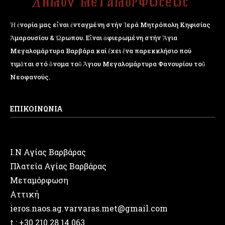
Ἡ ἐνορία μας εἶναι ἐνταγμένη στήν Ἱερά Μητρόπολη Κηφισίας
Ἁμαρουσίου & Ὠρωπου. Εἶναι ἀφιερωμένη στήν Ἅγια
Μεγαλομάρτυρα Βαρβάρα καί ἔχει ἕνα παρεκκλήσιο πού
τιμᾶται στό ὄνομα τοῦ Ἁγιου Μεγαλομάρτυρα Φανουρίου τοῦ
Νεοφανούς.
ΕΠΙΚΟΙΝΩΝΙΑ
Ι.Ν Αγίας Βαρβάρας
Πλατεία Αγίας Βαρβάρας
Μεταμόρφωση
Αττική
ieros.naos.ag.varvaras.met@gmail.com
t.: +30 210.28.14.063