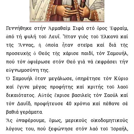
Γεννήθηκε στήν Ἀρμαθαίμ Σιφά στό ὄρος Ἐφραίμ,
ἀπό τή φυλή τοῦ Λευΐ. Ἦταν γιός τοῦ Ἐλκανᾶ καί
τῆς Ἄννας, ἡ ὁποία ἦταν στεῖρα καί διά τῆς
προσευχῆς ὁ Θεός τῆς χάρισε παιδί, τόν Σαμουήλ,
πού τόν ἀφιέρωσε στόν Θεό γιά νά ἐκφράσει τήν
εὐγνωμοσύνη της.
Ὁ Σαμουήλ ὅταν μεγάλωσε, ὑπηρέτησε τόν Κύριο
καί ἔγινε μέγας προφήτης καί κριτής τοῦ λαοῦ
δικαιότατος. Αὐτός ἔχρισε βασιλεῖς τόν Σαούλ καί
τόν Δαυΐδ, προφήτευσε 40 χρόνια καί πέθανε σέ
βαθιά γεράματα.
Ἃς ἀναφέρουμε, ὅμως, μερικούς οἰκοδομητικούς
λόγους του, πού ξεφώνησε στόν λαό τοῦ Ἰσραήλ,