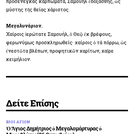
προσενέγκας καρπώματα, Σαμουήλ ἐδοξάσθης, ὡς
μύστης τῆς θείας χάριστος.
Μεγαλυνάριον.
Χαίροις ἱερώτατε Σαμουήλ, ὁ Θεῷ ἐκ βρέφους,
φερωνύμως προσκληρωθείς· χαίροις ὀ τά πόρρω, ὡς
ἐνεστῶτα βλέπων, προφητικῶν χαρίτων, χαῖρε
κειμήλιον.
Δείτε Επίσης
ΒΙΟΙ ΑΓΙΩΝ
Ὁ Ἅγιος Δημήτριος ὁ Μεγαλομάρτυρας ὁ