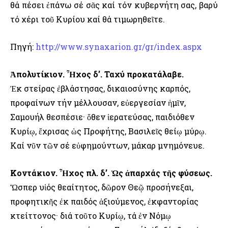
θά πέσει ἐπάνω σέ σᾶς καί τόν κυβερνήτη σας, βαρύ
τό χέρι τοῦ Κυρίου καί θά τιμωρηθεῖτε.
Πηγή:
http://www.synaxarion.gr/gr/index.aspx
Ἀπολυτίκιον. Ἦχος δ’. Ταχύ προκατάλαβε.
Ἐκ στείρας ἐβλάστησας, δικαιοσύνης καρπός,
προφαίνων τήν μέλλουσαν, εὐεργεσίαν ἡμῖν,
Σαμουήλ θεσπέσιε· ὅθεν ἱερατεύσας, παιδιόθεν
Κυρίῳ, ἔχρισας ὡς Προφήτης, Βασιλεῖς θείῳ μύρῳ.
Καί νῦν τῶν σέ εὐφημούντων, μάκαρ μνημόνευε.
Κοντάκιον. Ἦχος πλ. δ’. Ὡς ἀπαρχάς τῆς φύσεως.
Ὥσπερ υἱός θεαίτητος, δῶρον Θεῷ προσήνεξαι,
προφητικῆς ἐκ παιδός ἀξιούμενος, ἐκφαντορίας
κτείττονος· διά τοῦτο Κυρίῳ, τά ἐν Νόμῳ