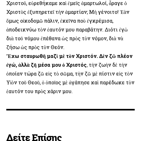
Χριστοῦ, εὑρεθήκαμε καὶ ἐμεῖς ἁμαρτωλοί, ἆραγε ὁ
Χριστὸς ἐξυπηρετεῖ τὴν ἁμαρτίαν; Μὴ γένοιτο! Ἐὰν
ὅμως οἰκοδομῶ πάλιν, ἐκεῖνα ποὺ ἐγκρέμισα,
ἀποδεικνύω τὸν ἑαυτόν μου παραβάτην. Διότι ἐγὼ
διὰ τοῦ νόμου ἐπέθανα ὡς πρὸς τὸν νόμον, διὰ νὰ
ζήσω ὡς πρὸς τὸν Θεόν.
Ἔχω σταυρωθῆ μαζὶ μὲ τὸν Χριστόν. Δὲν ζῶ πλέον
ἐγώ, ἀλλὰ ζῆ μέσα μου ὁ Χριστός
, τὴν ζωὴν δὲ τὴν
ὁποίαν τώρα ζῶ εἰς τὸ σῶμα, τὴν ζῶ μὲ πίστιν εἰς τὸν
Υἱὸν τοῦ Θεοῦ, ὁ ὁποῖος μὲ ἀγάπησε καὶ παρέδωκε τὸν
ἑαυτόν του πρὸς χάριν μου.
Δείτε Επίσης