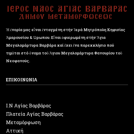
Ἡ ἐνορία μας εἶναι ἐνταγμένη στήν Ἱερά Μητρόπολη Κηφισίας
Ἁμαρουσίου & Ὠρωπου. Εἶναι ἀφιερωμένη στήν Ἅγια
Μεγαλομάρτυρα Βαρβάρα καί ἔχει ἕνα παρεκκλήσιο πού
τιμᾶται στό ὄνομα τοῦ Ἁγιου Μεγαλομάρτυρα Φανουρίου τοῦ
Νεοφανούς.
ΕΠΙΚΟΙΝΩΝΙΑ
Ι.Ν Αγίας Βαρβάρας
Πλατεία Αγίας Βαρβάρας
Μεταμόρφωση
Αττική