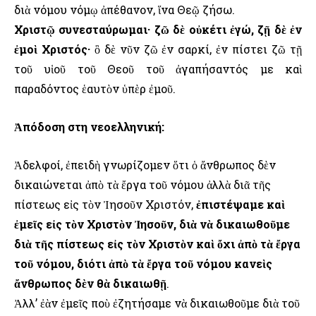
διὰ νόμου νόμῳ ἀπέθανον, ἵνα Θεῷ ζήσω.
Χριστῷ συνεσταύρωμαι· ζῶ δὲ οὐκέτι ἐγώ, ζῇ δὲ ἐν
ἐμοὶ Χριστός·
ὃ δὲ νῦν ζῶ ἐν σαρκί, ἐν πίστει ζῶ τῇ
τοῦ υἱοῦ τοῦ Θεοῦ τοῦ ἀγαπήσαντός με καὶ
παραδόντος ἑαυτὸν ὑπὲρ ἐμοῦ.
Ἀπόδοση στη νεοελληνική:
Ἀδελφοί, ἐπειδὴ γνωρίζομεν ὅτι ὁ ἄνθρωπος δὲν
δικαιώνεται ἀπὸ τὰ ἔργα τοῦ νόμου ἀλλὰ διᾶ τῆς
πίστεως εἰς τὸν Ἰησοῦν Χριστόν,
ἐπιστέψαμε καὶ
ἐμεῖς εἰς τὸν Χριστὸν Ἰησοῦν, διὰ νὰ δικαιωθοῦμε
διὰ τῆς πίστεως εἰς τὸν Χριστὸν καὶ ὄχι ἀπὸ τὰ ἔργα
τοῦ νόμου, διότι ἀπὸ τὰ ἔργα τοῦ νόμου κανεὶς
ἄνθρωπος δὲν θὰ δικαιωθῇ
.
Ἀλλ’ ἐὰν ἐμεῖς ποὺ ἐζητήσαμε νὰ δικαιωθοῦμε διὰ τοῦ