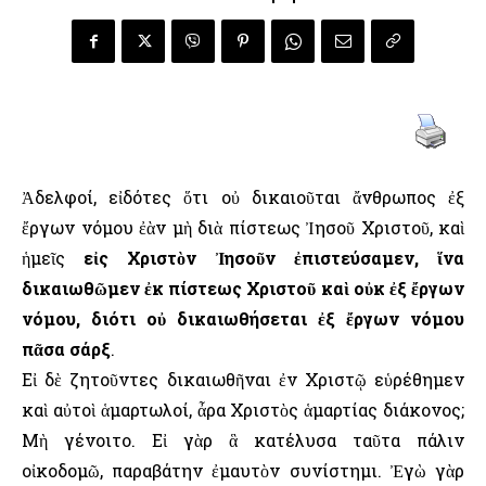
Ἀδελφοί, εἰδότες ὅτι οὐ δικαιοῦται ἄνθρωπος ἐξ
ἔργων νόμου ἐὰν μὴ διὰ πίστεως Ἰησοῦ Χριστοῦ, καὶ
ἡμεῖς
εἰς Χριστὸν Ἰησοῦν ἐπιστεύσαμεν, ἵνα
δικαιωθῶμεν ἐκ πίστεως Χριστοῦ καὶ οὐκ ἐξ ἔργων
νόμου, διότι οὐ δικαιωθήσεται ἐξ ἔργων νόμου
πᾶσα σάρξ
.
Εἰ δὲ ζητοῦντες δικαιωθῆναι ἐν Χριστῷ εὑρέθημεν
καὶ αὐτοὶ ἁμαρτωλοί, ἆρα Χριστὸς ἁμαρτίας διάκονος;
Μὴ γένοιτο. Εἰ γὰρ ἃ κατέλυσα ταῦτα πάλιν
οἰκοδομῶ, παραβάτην ἐμαυτὸν συνίστημι. Ἐγὼ γὰρ