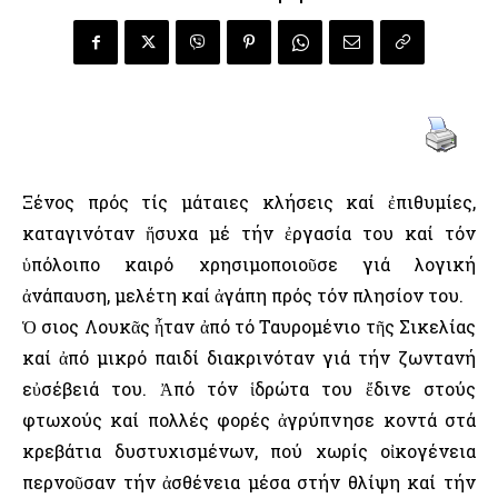
Ξένος πρός τίς μάταιες κλήσεις καί ἐπιθυμίες,
καταγινόταν ἥσυχα μέ τήν ἐργασία του καί τόν
ὑπόλοιπο καιρό χρησιμοποιοῦσε γιά λογική
ἀνάπαυση, μελέτη καί ἀγάπη πρός τόν πλησίον του.
Ὁ Ὅσιος Λουκᾶς ἦταν ἀπό τό Ταυρομένιο τῆς Σικελίας
καί ἀπό μικρό παιδί διακρινόταν γιά τήν ζωντανή
εὐσέβειά του. Ἀπό τόν ἱδρώτα του ἔδινε στούς
φτωχούς καί πολλές φορές ἀγρύπνησε κοντά στά
κρεβάτια δυστυχισμένων, πού χωρίς οἰκογένεια
περνοῦσαν τήν ἀσθένεια μέσα στήν θλίψη καί τήν