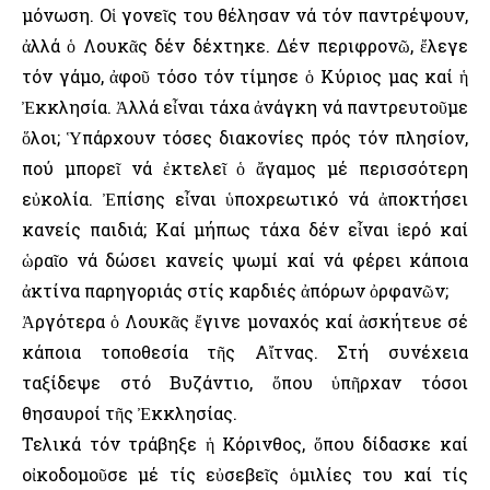
μόνωση. Οἱ γονεῖς του θέλησαν νά τόν παντρέψουν,
ἀλλά ὁ Λουκᾶς δέν δέχτηκε. Δέν περιφρονῶ, ἔλεγε
τόν γάμο, ἀφοῦ τόσο τόν τίμησε ὁ Κύριος μας καί ἡ
Ἐκκλησία. Ἀλλά εἶναι τάχα ἀνάγκη νά παντρευτοῦμε
ὅλοι; Ὑπάρχουν τόσες διακονίες πρός τόν πλησίον,
πού μπορεῖ νά ἐκτελεῖ ὁ ἄγαμος μέ περισσότερη
εὐκολία. Ἐπίσης εἶναι ὑποχρεωτικό νά ἀποκτήσει
κανείς παιδιά; Καί μήπως τάχα δέν εἶναι ἱερό καί
ὡραῖο νά δώσει κανείς ψωμί καί νά φέρει κάποια
ἀκτίνα παρηγοριάς στίς καρδιές ἀπόρων ὀρφανῶν;
Ἀργότερα ὁ Λουκᾶς ἔγινε μοναχός καί ἀσκήτευε σέ
κάποια τοποθεσία τῆς Αἴτνας. Στή συνέχεια
ταξίδεψε στό Βυζάντιο, ὅπου ὑπῆρχαν τόσοι
θησαυροί τῆς Ἐκκλησίας.
Τελικά τόν τράβηξε ἡ Κόρινθος, ὅπου δίδασκε καί
οἰκοδομοῦσε μέ τίς εὐσεβεῖς ὁμιλίες του καί τίς