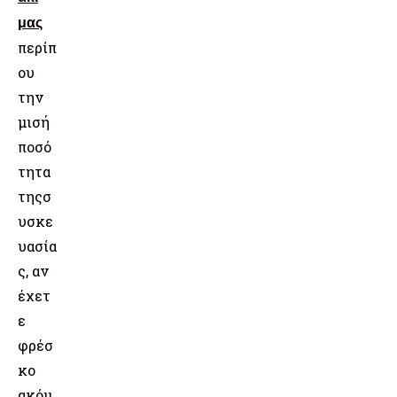
μας
περίπ
ου
την
μισή
ποσό
τητα
της
σ
υσκε
υασία
ς, αν
έχετ
ε
φρέσ
κο
ακόμ