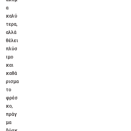
α
καλύ
τερα,
αλλά
θέλει
πλύσ
ιμο
και
καθά
ρισμα
το
φρέσ
κο,
πράγ
μα
δύσκ