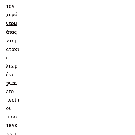
τον
χυμό
ντομ
,
άτας
ντομ
ατάκι
α
λιωμ
ένα
pum
aro
περίπ
ου
μισό
τενε
κέ ή