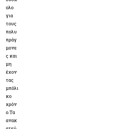
ολο
για
τους
πολυ
πράγ
μονε
ς και
μη
έχον
τας
μπόλι
κο
χρόν
ο.Τα
ανακ
ατεύ