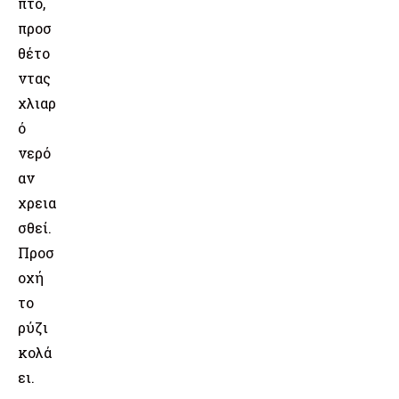
πτο,
προσ
θέτο
ντας
χλιαρ
ό
νερό
αν
χρεια
σθεί.
Προσ
οχή
το
ρύζι
κολά
ει.