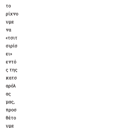
το
ρίχνο
υμε
να
«τσιτ
σιρίσ
ει»
εντό
ς της
κατσ
αρόλ
ας
μας,
προσ
θέτο
υμε