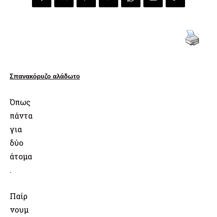
Σπανακόρυζο
αλάδωτο
Όπως
πάντα
για
δύο
άτομα
.
Παίρ
νουμ