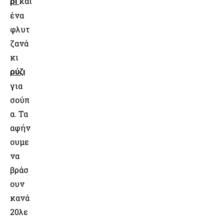
και
ρι
ένα
φλυτ
ζανά
κι
ρύζι
για
σούπ
α.
Τα
αφήν
ουμε
να
βράσ
ουν
κανά
20λε