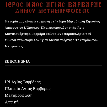
Ἡ ἐνορία μας εἶναι ἐνταγμένη στήν Ἱερά Μητρόπολη Κηφισίας
Ἁμαρουσίου & Ὠρωπου. Εἶναι ἀφιερωμένη στήν Ἅγια
Μεγαλομάρτυρα Βαρβάρα καί ἔχει ἕνα παρεκκλήσιο πού
τιμᾶται στό ὄνομα τοῦ Ἁγιου Μεγαλομάρτυρα Φανουρίου τοῦ
Νεοφανούς.
ΕΠΙΚΟΙΝΩΝΙΑ
Ι.Ν Αγίας Βαρβάρας
Πλατεία Αγίας Βαρβάρας
Μεταμόρφωση
Αττική