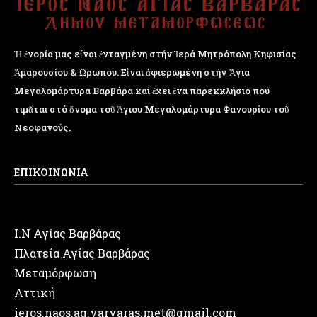
Ἡ ἐνορία μας εἶναι ἐνταγμένη στήν Ἱερά Μητρόπολη Κηφισίας
Ἁμαρουσίου & Ὠρωπου. Εἶναι ἀφιερωμένη στήν Ἅγια
Μεγαλομάρτυρα Βαρβάρα καί ἔχει ἕνα παρεκκλήσιο πού
τιμᾶται στό ὄνομα τοῦ Ἁγιου Μεγαλομάρτυρα Φανουρίου τοῦ
Νεοφανούς.
ΕΠΙΚΟΙΝΩΝΙΑ
Ι.Ν Αγίας Βαρβάρας
Πλατεία Αγίας Βαρβάρας
Μεταμόρφωση
Αττική
ieros.naos.ag.varvaras.met@gmail.com