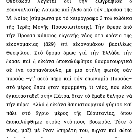
Θεοτόκου λέγεται ὅτι τήν ζωγράφισε ὁ
Εὐαγγελιστής Λουκᾶς καί ᾖλθε ἀπό τήν Προῦσα τῆς
Μ. Ἀσίας (σύμφωνα μέ τό χειρόγραφο 3 τοῦ κώδικα
τῆς Ἱερᾶς Μονῆς Προυσιωτίσσης). Τήν ἔφερε ἀπό
τήν Προῦσα κάποιος εὐγενής νέος στά χρόνια τῆς
εἰκονομαχίας (829) ἐπί εἰκονομάχου βασιλέως
Θεοφίλου. Στό δρόμο ὅμως γιά τήν Ἑλλάδα τήν
ἔχασε καί ἡ εἰκόνα ἀποκαλύφθηκε θαυματουργικά
σέ ἕνα τσοπανόπουλο, μέ μιά στήλη φωτός σάν
πυρσός –γι’ αὐτό πῆρε καί τήν ἐπωνυμία Πυρσός–
στό μέρος ὅπου ἦταν κρυμμένη. Ὁ νέος, πού εἶχε
ἐγκατασταθεῖ στήν Πάτρα, ὅταν τό ἔμαθε θέλησε νά
τήν πάρει. Ἀλλά ἡ εἰκόνα θαυματουργικά γύρισε καί
πάλι στό ἄγριο μέρος τῆς Εὐρυτανίας, ὅπου
ἀποκαλύφθηκε στούς ντόπιους βοσκούς. Τότε ὁ
νέος, μαζί μέ ἕναν ὑπηρέτη του, πῆγαν καί αὐτοί