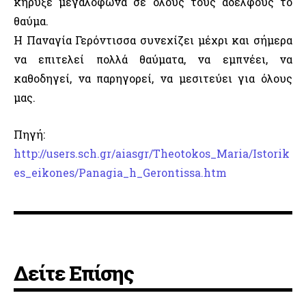
κήρυξε μεγαλόφωνα σε όλους τους αδελφούς το
θαύμα.
Η Παναγία Γερόντισσα συνεχίζει μέχρι και σήμερα
να επιτελεί πολλά θαύματα, να εμπνέει, να
καθοδηγεί, να παρηγορεί, να μεσιτεύει για όλους
μας.
Πηγή:
http://users.sch.gr/aiasgr/Theotokos_Maria/Istorik
es_eikones/Panagia_h_Gerontissa.htm
Δείτε Επίσης