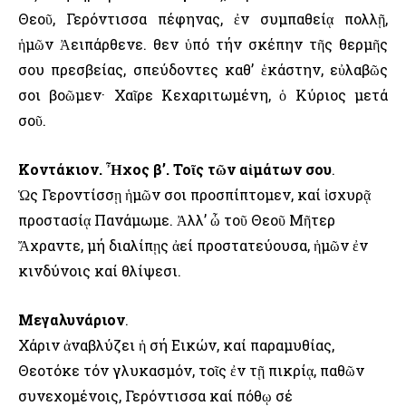
Θεοῦ, Γερόντισσα πέφηνας, ἐν συμπαθείᾳ πολλῇ,
ἡμῶν Ἀειπάρθενε. Ὅθεν ὑπό τήν σκέπην τῆς θερμῆς
σου πρεσβείας, σπεύδοντες καθ’ ἑκάστην, εὐλαβῶς
σοι βοῶμεν· Χαῖρε Κεχαριτωμένη, ὁ Κύριος μετά
σοῦ.
Κοντάκιον. Ἦχος β’. Τοῖς τῶν αἱμάτων σου
.
Ὡς Γεροντίσσῃ ἡμῶν σοι προσπίπτομεν, καί ἰσχυρᾷ
προστασίᾳ Πανάμωμε. Ἀλλ’ ὦ τοῦ Θεοῦ Μῆτερ
Ἄχραντε, μή διαλίπῃς ἀεί προστατεύουσα, ἡμῶν ἐν
κινδύνοις καί θλίψεσι.
Μεγαλυνάριον
.
Χάριν ἀναβλύζει ἡ σή Εικών, καί παραμυθίας,
Θεοτόκε τόν γλυκασμόν, τοῖς ἐν τῇ πικρίᾳ, παθῶν
συνεχομένοις, Γερόντισσα καί πόθῳ σέ