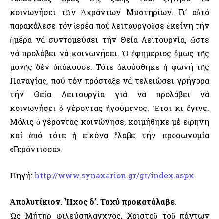
κοινωνήσει τῶν Ἀχράντων Μυστηρίων. Γι’ αὐτό
παρακάλεσε τόν ἱερέα πού λειτουργοῦσε ἐκείνη τήν
ἡμέρα νά συντομεύσει τήν Θεία Λειτουργία, ὥστε
νά προλάβει νά κοινωνήσει. Ὁ ἐφημέριος ὅμως τῆς
μονῆς δέν ὑπάκουσε. Τότε ἀκούσθηκε ἡ φωνή τῆς
Παναγίας, πού τόν πρόσταξε νά τελειώσει γρήγορα
τήν Θεία Λειτουργία γιά νά προλάβει νά
κοινωνήσει ὁ γέροντας ἡγούμενος. Ἔτσι κι ἔγινε.
Μόλις ὁ γέροντας κοινώνησε, κοιμήθηκε μέ εἰρήνη
καί ἀπό τότε ἡ εἰκόνα ἔλαβε τήν προσωνυμία
«Γερόντισσα».
Πηγή:
http://www.synaxarion.gr/gr/index.aspx
Ἀπολυτίκιον. Ἦχος δ’. Ταχύ προκατάλαβε
.
Ὡς Μήτηρ φιλεύσπλαγχνος, Χριστοῦ τοῦ πάντων