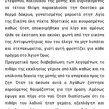
Στεφάνου, πολιούχου της μονής και ευρισκόμενος
σε τέτοια θλίψη παρακαλούσε την Θεοτόκο με
θερμά δάκρυα, γονατισμένος μπροστά στην Αγία
της Εικόνα όλη νύχτα. Νηστικός και κουρασμένος
καθώς ήταν, αποκοιμήθηκε για λίγο και αμέσως
ήλθε σε έκσταση και ακούει φωνή από την εικόνα
της Αντιφωνήτριας που του έλεγε να μην λυπάται
και στεναχωρείται, γιατί αυτή φροντίζει για κάθε
πράγμα στο Άγιον Όρος.
Πραγματικά προς διαβεβαίωση των λεγομένων, το
πιθάρι της εκκλησίας γέμισε από λάδι καθώς και τα
υπόλοιπα δοχεία της μονής από τα αναγκαία προς το
ζην. Όταν τα άκουσε αυτά ο Αγάθων ξύπνησε
χαρούμενος θαυμάζοντας για την όραση. Αμέσως
έφυγε και πήγε στο ναό. Όταν διαπίστωσε ότι το
πιθάρι του λαδιού ήταν γεμάτο, εξεπλάγην και