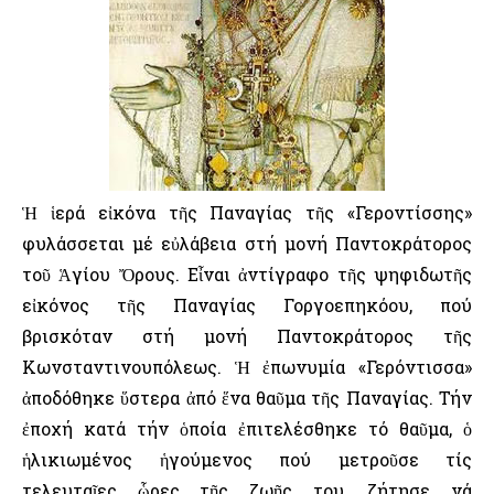
Ἡ ἱερά εἰκόνα τῆς Παναγίας τῆς «Γεροντίσσης»
φυλάσσεται μέ εὐλάβεια στή μονή Παντοκράτορος
τοῦ Ἁγίου Ὄρους. Εἶναι ἀντίγραφο τῆς ψηφιδωτῆς
εἰκόνος τῆς Παναγίας Γοργοεπηκόου, πού
βρισκόταν στή μονή Παντοκράτορος τῆς
Κωνσταντινουπόλεως. Ἡ ἐπωνυμία «Γερόντισσα»
ἀποδόθηκε ὕστερα ἀπό ἕνα θαῦμα τῆς Παναγίας. Τήν
ἐποχή κατά τήν ὁποία ἐπιτελέσθηκε τό θαῦμα, ὁ
ἡλικιωμένος ἡγούμενος πού μετροῦσε τίς
τελευταῖες ὧρες τῆς ζωῆς του, ζήτησε νά