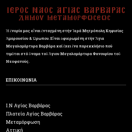
Ἡ ἐνορία μας εἶναι ἐνταγμένη στήν Ἱερά Μητρόπολη Κηφισίας
Ἁμαρουσίου & Ὠρωπου. Εἶναι ἀφιερωμένη στήν Ἅγια
Μεγαλομάρτυρα Βαρβάρα καί ἔχει ἕνα παρεκκλήσιο πού
τιμᾶται στό ὄνομα τοῦ Ἁγιου Μεγαλομάρτυρα Φανουρίου τοῦ
Νεοφανούς.
ΕΠΙΚΟΙΝΩΝΙΑ
Ι.Ν Αγίας Βαρβάρας
Πλατεία Αγίας Βαρβάρας
Μεταμόρφωση
Αττική