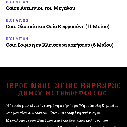
ΒΙΟΙ ΑΓΙΩΝ
Οσίου Αντωνίου του Μεγάλου
ΒΙΟΙ ΑΓΙΩΝ
Οσία Ολυμπία και Οσία Ευφροσύνη (11 Μαΐου)
ΒΙΟΙ ΑΓΙΩΝ
Οσία Σοφία η εν Κλεισούρα ασκήσασα (6 Μαΐου)
Ἡ ἐνορία μας εἶναι ἐνταγμένη στήν Ἱερά Μητρόπολη Κηφισίας
Ἁμαρουσίου & Ὠρωπου. Εἶναι ἀφιερωμένη στήν Ἅγια
Μεγαλομάρτυρα Βαρβάρα καί ἔχει ἕνα παρεκκλήσιο πού