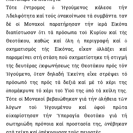
Τότε ἔντρομος ὁ Ἡγούμενος κάλεσε τήν
Ἀδελφότητα καί τούς ἀνακοίνωσε τά συμβάντα. Ὅταν
δέ οἱ Μοναχοί παρατήρησαν τήν ἱερά Εἰκόνα
διαπίστωσαν ὅτι τά πρόσωπα τοῦ Κυρίου καί τῆς
Θεοτόκου, καθώς καί ὅλη ἡ περιγραφή καί ὁ
σχηματισμός τῆς Εἰκόνας, εἶχαν ἀλλάξει καί
παραμείνει στή στάση πού σχηματίστηκε τή στιγμή
τῆς δευτέρας ἐκφωνήσεως τῆς Θεοτόκου πρός τόν
Ἡγούμενο, ὅταν δηλαδή Ἐκείνη εἶχε στρέψει τό
πρόσωπό της πρός τά δεξιά καί μέ τό χέρι της
ἀπομάκρυνε τό χέρι τοῦ Υἱοῦ της ἀπό τά χείλη της.
Τότε οἱ Μοναχοί βεβαιώθηκαν γιά τήν ἀλήθεια τῶν
λόγων τοῦ Ἡγουμένου καί ἀφοῦ πρῶτα
εὐχαρίστησαν τήν Ὑπεραγία Θεοτόκο γιά τή
σωτηριώδη πρόνοια καί προστασία της, ἀνέβηκαν
στά τείχη καί ἀπέκρουσαν τούς πειρατές.