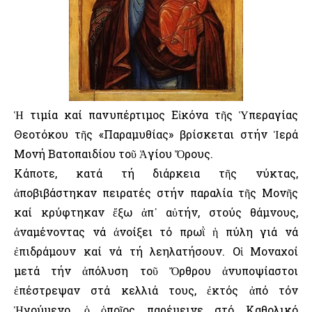
Ἡ τιμία καί πανυπέρτιμος Εἰκόνα τῆς Ὑπεραγίας
Θεοτόκου τῆς «Παραμυθίας» βρίσκεται στήν Ἱερά
Μονή Βατοπαιδίου τοῦ Ἁγίου Ὄρους.
Κάποτε, κατά τή διάρκεια τῆς νύκτας,
ἀποβιβάστηκαν πειρατές στήν παραλία τῆς Μονῆς
καί κρύφτηκαν ἔξω ἀπ᾿ αὐτήν, στούς θάμνους,
ἀναμένοντας νά ἀνοίξει τό πρωῒ ἡ πύλη γιά νά
ἐπιδράμουν καί νά τή λεηλατήσουν. Οἱ Μοναχοί
μετά τήν ἀπόλυση τοῦ Ὄρθρου ἀνυποψίαστοι
ἐπέστρεψαν στά κελλιά τους, ἐκτός ἀπό τόν
Ἡγούμενο, ὁ ὁποῖος παρέμεινε στό Καθολικό