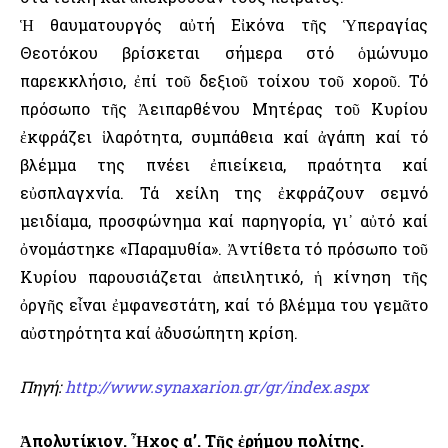
Ἡ θαυματουργός αὐτή Εἰκόνα τῆς Ὑπεραγίας
Θεοτόκου βρίσκεται σήμερα στό ὁμώνυμο
παρεκκλήσιο, ἐπί τοῦ δεξιοῦ τοίχου τοῦ χοροῦ. Τό
πρόσωπο τῆς Ἀειπαρθένου Μητέρας τοῦ Κυρίου
ἐκφράζει ἱλαρότητα, συμπάθεια καί ἀγάπη καί τό
βλέμμα της πνέει ἐπιείκεια, πραότητα καί
εὐσπλαγχνία. Τά χείλη της ἐκφράζουν σεμνό
μειδίαμα, προσφώνημα καί παρηγορία, γι᾿ αὐτό καί
ὀνομάστηκε «Παραμυθία». Ἀντίθετα τό πρόσωπο τοῦ
Κυρίου παρουσιάζεται ἀπειλητικό, ἡ κίνηση τῆς
ὀργῆς εἶναι ἐμφανεστάτη, καί τό βλέμμα του γεμᾶτο
αὐστηρότητα καί ἀδυσώπητη κρίση.
Πηγή:
http://www.synaxarion.gr/gr/index.aspx
Ἀπολυτίκιον. Ἦχος α’. Τῆς ἐρήμου πολίτης.