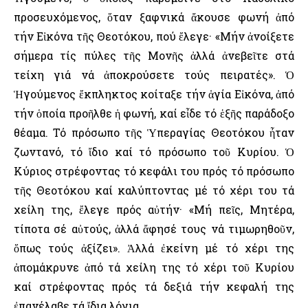
προσευχόμενος, ὅταν ξαφνικά ἄκουσε φωνή ἀπό
τήν Εἰκόνα τῆς Θεοτόκου, πού ἔλεγε· «Μήν ἀνοίξετε
σήμερα τίς πύλες τῆς Μονῆς ἀλλά ἀνεβεῖτε στά
τείχη γιά νά ἀποκρούσετε τούς πειρατές». Ὁ
Ἡγούμενος ἔκπληκτος κοίταξε τήν ἁγία Εἰκόνα, ἀπό
τήν ὁποία προῆλθε ἡ φωνή, καί εἶδε τό ἑξῆς παράδοξο
θέαμα. Τό πρόσωπο τῆς Ὑπεραγίας Θεοτόκου ἦταν
ζωντανό, τό ἴδιο καί τό πρόσωπο τοῦ Κυρίου. Ὁ
Κύριος στρέφοντας τό κεφάλι του πρός τό πρόσωπο
τῆς Θεοτόκου καί καλύπτοντας μέ τό χέρι του τά
χείλη της, ἔλεγε πρός αὐτήν· «Μή πεῖς, Μητέρα,
τίποτα σέ αὐτούς, ἀλλά ἄφησέ τους νά τιμωρηθοῦν,
ὅπως τούς ἀξίζει». Ἀλλά ἐκείνη μέ τό χέρι της
ἀπομάκρυνε ἀπό τά χείλη της τό χέρι τοῦ Κυρίου
καί στρέφοντας πρός τά δεξιά τήν κεφαλή της
ἐπανέλαβε τά ἴδια λόγια.