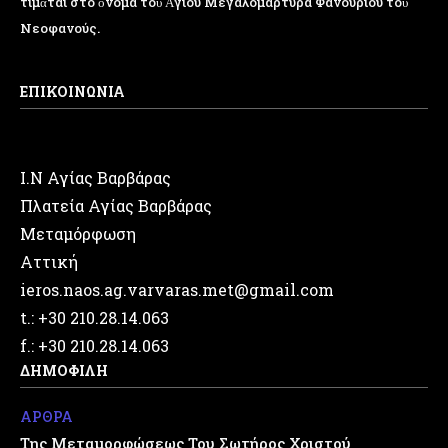
τιμᾶται στό ὄνομα τοῦ Ἁγιου Μεγαλομάρτυρα Φανουρίου τοῦ
Νεοφανούς.
ΕΠΙΚΟΙΝΩΝΙΑ
Ι.Ν Αγίας Βαρβάρας
Πλατεία Αγίας Βαρβάρας
Μεταμόρφωση
Αττική
ieros.naos.ag.varvaras.met@gmail.com
t.: +30 210.28.14.063
f.: +30 210.28.14.063
ΔΗΜΟΦΙΛΗ
ΑΡΘΡΑ
Της Μεταμορφώσεως Του Σωτήρος Χριστού