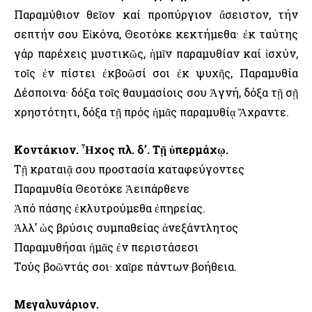
Παραμύθιον θεῖον καί προπύργιον ἄσειστον, τήν
σεπτήν σου Εἰκόνα, Θεοτόκε κεκτήμεθα· ἐκ ταύτης
γάρ παρέχεις μυστικῶς, ἡμῖν παραμυθίαν καί ἰσχύν,
τοῖς ἐν πίστει ἐκβοῶσί σοι ἐκ ψυχῆς, Παραμυθία
Δέσποινα· δόξα τοῖς θαυμασίοις σου Ἁγνή, δόξα τῇ σῇ
χρηστότητι, δόξα τῇ πρός ἡμᾶς παραμυθίᾳ Ἄχραντε.
Κοντάκιον. Ἦχος πλ. δ’. Τῇ ὑπερμάχῳ.
Τῇ κραταιᾷ σου προστασία καταφεύγοντες
Παραμυθία Θεοτόκε Ἀειπάρθενε
Ἀπό πάσης ἐκλυτρούμεθα ἐπηρείας.
Ἀλλ’ ὡς βρύσις συμπαθείας ἀνεξάντλητος
Παραμυθήσαι ἡμᾶς ἐν περιστάσεσι
Τούς βοῶντάς σοι· χαῖρε πάντων βοήθεια.
Μεγαλυνάριον.