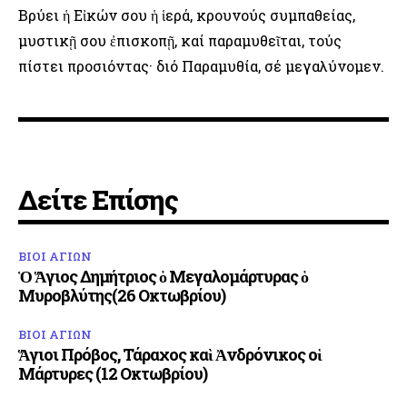
Βρύει ἡ Εἰκών σου ἡ ἱερά, κρουνούς συμπαθείας,
μυστικῇ σου ἐπισκοπῇ, καί παραμυθεῖται, τούς
πίστει προσιόντας· διό Παραμυθία, σέ μεγαλύνομεν.
Δείτε Επίσης
ΒΙΟΙ ΑΓΙΩΝ
Ὁ Ἅγιος Δημήτριος ὁ Μεγαλομάρτυρας ὁ
Μυροβλύτης(26 Οκτωβρίου)
ΒΙΟΙ ΑΓΙΩΝ
Ἅγιοι Πρόβος, Τάραχος καὶ Ἀνδρόνικος οἱ
Μάρτυρες (12 Οκτωβρίου)