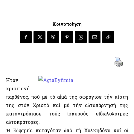
Κοινοποίηση
Ηταν
χριστιανή
παρθένος, πού μέ τό αἷμά της σφράγισε τήν πίστη
της στόν Χριστό καί μέ τήν αὐταπάρνησή της
καταντρόπιασε τούς ἰσχυρούς εἰδωλολάτρες
αὐτοκράτορες.
Ἡ Εὐφημία καταγόταν ἀπό τή Χαλκηδόνα καί οἱ