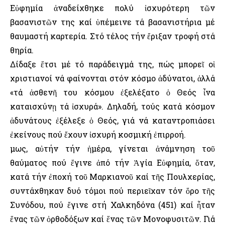
Εὐφημία ἀναδείχθηκε πολύ ἰσχυρότερη τῶν
βασανιστῶν της καί ὑπέμεινε τά βασανιστήρια μέ
θαυμαστή καρτερία. Στό τέλος τήν ἔριξαν τροφή στά
θηρία.
Δίδαξε ἔτσι μέ τό παράδειγμά της, πώς μπορεῖ οἱ
χριστιανοί νά φαίνονται στόν κόσμο ἀδύνατοι, ἀλλά
«τά ἀσθενῆ του κόσμου ἐξελέξατο ὁ Θεός ἶνα
καταισχύνῃ τά ἰσχυρά». Δηλαδή, τούς κατά κόσμον
ἀδυνάτους ἐξέλεξε ὁ Θεός, γιά νά καταντροπιάσει
ἐκείνους πού ἔχουν ἰσχυρή κοσμική ἐπιρροή.
Ὅμως, αὐτήν τήν ἡμέρα, γίνεται ἀνάμνηση τοῦ
θαύματος πού ἔγινε ἀπό τήν Ἁγία Εὐφημία, ὅταν,
κατά τήν ἐποχή τοῦ Μαρκιανοῦ καί τῆς Πουλχερίας,
συντάχθηκαν δυό τόμοι πού περιεῖχαν τόν ὅρο τῆς
Συνόδου, πού ἔγινε στή Χαλκηδόνα (451) καί ἦταν
ἕνας τῶν ὀρθοδόξων καί ἕνας τῶν Μονοφυσιτῶν. Γιά