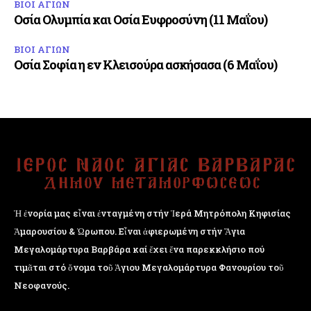
ΒΙΟΙ ΑΓΙΩΝ
Οσία Ολυμπία και Οσία Ευφροσύνη (11 Μαΐου)
ΒΙΟΙ ΑΓΙΩΝ
Οσία Σοφία η εν Κλεισούρα ασκήσασα (6 Μαΐου)
Ἡ ἐνορία μας εἶναι ἐνταγμένη στήν Ἱερά Μητρόπολη Κηφισίας
Ἁμαρουσίου & Ὠρωπου. Εἶναι ἀφιερωμένη στήν Ἅγια
Μεγαλομάρτυρα Βαρβάρα καί ἔχει ἕνα παρεκκλήσιο πού
τιμᾶται στό ὄνομα τοῦ Ἁγιου Μεγαλομάρτυρα Φανουρίου τοῦ
Νεοφανούς.