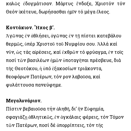
καλῶς ἐδογμάτισαν. Μάρτυς ἔνδοξε, Χριστόν τόν
Θεόν ἱκέτευε, δωρήσασθαι ἡμῖν τό μέγα ἔλεος.
Κοντάκιον. Ἦχος β’.
Ἀγῶνας ἐν ἀθλήσει, ἀγῶνας ἐν τῇ πίστει κατεβάλου
θερμῶς, ὑπέρ Χριστοῦ τοῦ Νυμφίου σου. Ἀλλά καί
νῦν, ὡς τάς αἱρέσεις, καί ἐχθρῶν τό φρύαγμα, ἐν τοῖς
ποσί τῶν βασιλέων ἡμῶν ὑποταγῆναι πρέσβευε, διά
τῆς Θεοτόκου, ἡ ὑπό ἑξακοσίων τριάκοντα,
θεοφόρων Πατέρων, τόν Ὅρον λαβοῦσα, καί
φυλάττουσα πανεύφημε.
Μεγαλυνάριον.
Πίστιν βεβαιοῦσα τήν ἀληθῆ, δι’ ἣν Εὐφημία,
σφαγιάζῃ ἀθλητικῶς, ἐν ἀγκάλαις φέρεις, τόν Τόμον
τῶν Πατέρων, ποσί δέ ἀπορρίπτεις, τόν τῆς