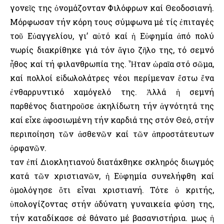
γονεῖς της ὀνομάζονταν Φιλόφρων καί Θεοδοσιανή.
Μόρφωσαν τήν κόρη τους σύμφωνα μέ τίς ἐπιταγές
τοῦ Εὐαγγελίου, γι’ αὐτό καί ἡ Εὐφημία ἀπό πολύ
νωρίς διακρίθηκε γιά τόν ἅγιο ζῆλο της, τό σεμνό
ἦθος καί τή φιλανθρωπία της. Ἦταν ὡραῖα στό σῶμα,
καί πολλοί εἰδωλολάτρες νέοι περίμεναν ἔστω ἕνα
ἐνθαρρυντικό χαμόγελό της. Ἀλλά ἡ σεμνή
παρθένος διατηροῦσε ἀκηλίδωτη τήν ἁγνότητά της
καί εἶχε ἀφοσιωμένη τήν καρδιά της στόν Θεό, στήν
περιποίηση τῶν ἀσθενῶν καί τῶν ἀπροστάτευτων
ὀρφανῶν.
Ὅταν ἐπί Διοκλητιανού διατάχθηκε σκληρός διωγμός
κατά τῶν χριστιανῶν, ἡ Εὐφημία συνελήφθη καί
ὁμολόγησε ὅτι εἶναι χριστιανή. Τότε ὁ κριτής,
ὑπολογίζοντας στήν ἀδύνατη γυναικεία φύση της,
τήν καταδίκασε σέ θάνατο μέ βασανιστήρια. Ὅμως ἡ