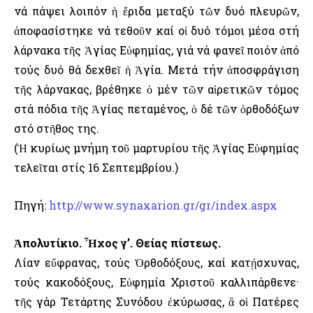
νά πάψει λοιπόν ἡ ἔριδα μεταξύ τῶν δυό πλευρῶν,
ἀποφασίστηκε νά τεθοῦν καί οἱ δυό τόμοι μέσα στή
λάρνακα τῆς Ἁγίας Εὐφημίας, γιά νά φανεῖ ποιόν ἀπό
τούς δυό θά δεχθεῖ ἡ Ἁγία. Μετά τήν ἀποσφράγιση
τῆς λάρνακας, βρέθηκε ὁ μέν τῶν αἱρετικῶν τόμος
στά πόδια τῆς Ἁγίας πεταμένος, ὁ δέ τῶν ὀρθοδόξων
στό στῆθος της.
(Ἡ κυρίως μνήμη τοῦ μαρτυρίου τῆς Ἁγίας Εὐφημίας
τελεῖται στίς 16 Σεπτεμβρίου.)
Πηγή:
http://www.synaxarion.gr/gr/index.aspx
Ἀπολυτίκιο. Ἦχος γ’. Θείας πίστεως.
Λίαν εὔφρανας, τούς Ὀρθοδόξους, καί κατῄσχυνας,
τούς κακοδόξους, Εὐφημία Χριστοῦ καλλιπάρθενε·
τῆς γάρ Τετάρτης Συνόδου ἐκύρωσας, ἃ οἱ Πατέρες