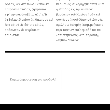
δόλον, ἐκκλινάτω ἀπὸ κακοῦ καὶ
πλουσίως ἐπιχορηγηθήσεται ὑμῖν
ποιησάτω ἀγαθόν, ζητησάτω
ἡ εἴσοδος εἰς τὴν αἰώνιον
εἰρήνην καὶ διωξάτω αὐτήν. Ὅτι
βασιλείαν τοῦ Κυρίου ἡμῶν καὶ
ὀφθαλμοὶ Κυρίου ἐπὶ δικαίους καὶ
σωτῆρος Ἰησοῦ Χριστοῦ. Διὸ οὐκ
ὦτα αὐτοῦ εἰς δέησιν αὐτῶν,
ἀμελήσω ἀεὶ ὑμᾶς ὑπομιμνήσκειν
πρόσωπον δὲ Κυρίου ἐπὶ
περὶ τούτων, καίπερ εἰδότας καὶ
ποιοῦντας...
ἐστηριγμένους ἐν τῇ παρούσῃ
ἀληθείᾳ.Δίκαιον...
Καμία δημοσίευση για προβολή