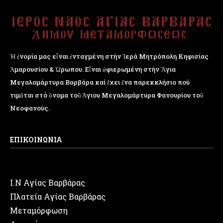
Ἡ ἐνορία μας εἶναι ἐνταγμένη στήν Ἱερά Μητρόπολη Κηφισίας
Ἁμαρουσίου & Ὠρωπου. Εἶναι ἀφιερωμένη στήν Ἅγια
Μεγαλομάρτυρα Βαρβάρα καί ἔχει ἕνα παρεκκλήσιο πού
τιμᾶται στό ὄνομα τοῦ Ἁγιου Μεγαλομάρτυρα Φανουρίου τοῦ
Νεοφανούς.
ΕΠΙΚΟΙΝΩΝΙΑ
Ι.Ν Αγίας Βαρβάρας
Πλατεία Αγίας Βαρβάρας
Μεταμόρφωση