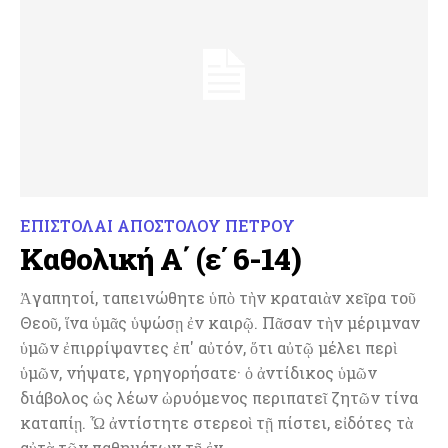
ΕΠΙΣΤΟΛΑΙ ΑΠΟΣΤΟΛΟΥ ΠΕΤΡΟΥ
Καθολική Α΄ (ε΄ 6-14)
Ἀγαπητοί, ταπεινώθητε ὑπὸ τὴν κραταιὰν χεῖρα τοῦ
Θεοῦ, ἵνα ὑμᾶς ὑψώσῃ ἐν καιρῷ. Πᾶσαν τὴν μέριμναν
ὑμῶν ἐπιρρίψαντες ἐπ' αὐτόν, ὅτι αὐτῷ μέλει περὶ
ὑμῶν, νήψατε, γρηγορήσατε· ὁ ἀντίδικος ὑμῶν
διάβολος ὡς λέων ὠρυόμενος περιπατεῖ ζητῶν τίνα
καταπίῃ. Ὧ ἀντίστητε στερεοὶ τῇ πίστει, εἰδότες τὰ
αὐτὰ τῶν παθημάτων τῇ ἐν...