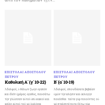
ΕΠΙΣΤΟΛΑΙ ΑΠΟΣΤΟΛΟΥ
ΕΠΙΣΤΟΛΑΙ ΑΠΟΣΤΟΛΟΥ
ΠΕΤΡΟΥ
ΠΕΤΡΟΥ
Καθολική Α΄ (γ΄ 10-22)
Β΄ (α΄ 10-19)
Ἀδελφοί, ὁ θέλων ζωὴν ἀγαπᾶν
Ἀδελφοί, σπουδάσατε βεβαίαν
καὶ ἰδεῖν ἡμέρας ἀγαθὰς, παυσάτω
ὑμῶν τὴν κλῆσιν καὶ ἐκλογὴν
τὴν γλῶσσαν αὐτοῦ ἀπὸ κακοῦ καὶ
ποιεῖσθαι· ταῦτα γὰρ ποιοῦντες οὐ
χείλη αὐτοῦ τοῦ μὴ λαλῆσαι
μὴ πταίσητέ ποτε.Οὕτω γὰρ