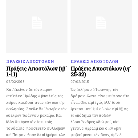
ΠΡΑΞΕΙΣ ΑΠΟΣΤΟΛΩΝ
ΠΡΑΞΕΙΣ ΑΠΟΣΤΟΛΩΝ
Πράξεις Αποστόλων (ιβ΄
Πράξεις Αποστόλων (ιγ΄
1-11)
25-32)
07/02/2015
07/02/2015
Κατ’ ἐκεῖνον δὲ τὸν καιρὸν
Ὡς ἐπλήρου ὁ Ἰωάννης τὸν
ἐπέβαλεν Ἡρῴδης ὁ βασιλεὺς τὰς
δρόμον, ἔλεγε· τίνα με ὑπονοεῖτε
χεῖρας κακῶσαί τινας τῶν ἀπὸ τῆς
εἶναι; Οὐκ εἰμὶ ἐγώ, ἀλλ᾿ ἰδοὺ
ἐκκλησίας. Ἀνεῖλε δὲ Ἰάκωβον τὸν
ἔρχεται μετ᾿ ἐμὲ οὗ οὐκ εἰμὶ ἄξιος
ἀδελφὸν Ἰωάννου μαχαίρᾳ. Καὶ
τὸ ὑπόδημα τῶν ποδῶν
ἰδὼν ὅτι ἀρεστόν ἐστι τοῖς
λῦσαι.Ἄνδρες ἀδελφοί, υἱοὶ
Ἰουδαίοις, προσέθετο συλλαβεῖν
γένους Ἀβραὰμ καὶ οἱ ἐν ὑμῖν
καὶ Πέτρον· ἦσαν δὲ αἱ ἡμέραι τῶν
φοβούμενοι τὸν Θεόν, ὑμῖν ὁ