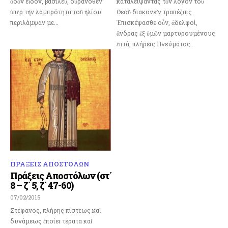
ὁδὸν εἶδον, βασιλεῦ, οὐρανόθεν
καταλείψαντας τὸν λόγον τοῦ
ὑπὲρ τὴν λαμπρότητα τοῦ ἡλίου
Θεοῦ διακονεῖν τραπέζαις.
περιλάμψαν με...
Ἐπισκέψασθε οὖν, ἀδελφοί,
ἄνδρας ἐξ ὑμῶν μαρτυρουμένους
ἑπτά, πλήρεις Πνεύματος...
ΠΡΑΞΕΙΣ ΑΠΟΣΤΟΛΩΝ
Πράξεις Αποστόλων (στ΄
8 – ζ΄ 5, ζ΄ 47-60)
07/02/2015
Στέφανος, πλήρης πίστεως καὶ
δυνάμεως ἐποίει τέρατα καὶ