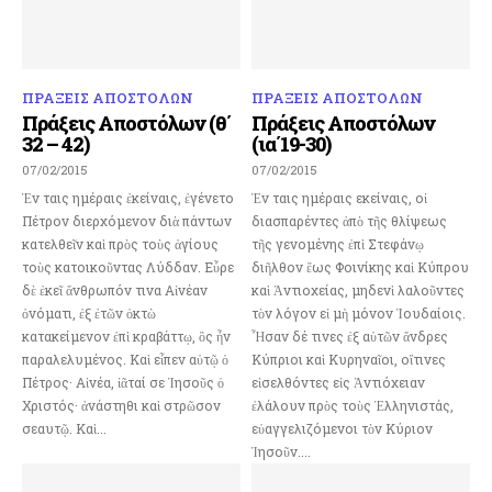
ΠΡΑΞΕΙΣ ΑΠΟΣΤΟΛΩΝ
ΠΡΑΞΕΙΣ ΑΠΟΣΤΟΛΩΝ
Πράξεις Αποστόλων (θ΄
Πράξεις Αποστόλων
32 – 42)
(ια΄19-30)
07/02/2015
07/02/2015
Ἐν ταις ημέραις ἐκείναις, ἐγένετο
Ἐν ταις ημέραις εκείναις, οἱ
Πέτρον διερχόμενον διὰ πάντων
διασπαρέντες ἀπὸ τῆς θλίψεως
κατελθεῖν καὶ πρὸς τοὺς ἁγίους
τῆς γενομένης ἐπὶ Στεφάνῳ
τοὺς κατοικοῦντας Λύδδαν. Εὗρε
διῆλθον ἕως Φοινίκης καὶ Κύπρου
δὲ ἐκεῖ ἄνθρωπόν τινα Αἰνέαν
καὶ Ἀντιοχείας, μηδενὶ λαλοῦντες
ὀνόματι, ἐξ ἐτῶν ὀκτὼ
τὸν λόγον εἰ μὴ μόνον Ἰουδαίοις.
κατακείμενον ἐπὶ κραβάττῳ, ὃς ἦν
Ἦσαν δέ τινες ἐξ αὐτῶν ἄνδρες
παραλελυμένος. Καὶ εἶπεν αὐτῷ ὁ
Κύπριοι καὶ Κυρηναῖοι, οἵτινες
Πέτρος· Αἰνέα, ἰᾶταί σε Ἰησοῦς ὁ
εἰσελθόντες εἰς Ἀντιόχειαν
Χριστός· ἀνάστηθι καὶ στρῶσον
ἐλάλουν πρὸς τοὺς Ἑλληνιστάς,
σεαυτῷ. Καὶ...
εὐαγγελιζόμενοι τὸν Κύριον
Ἰησοῦν....