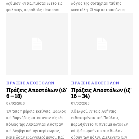
ἀζύμων· ὃν καὶ πιάσας ἔθετο εἰς
λόγος τῆς σωτηρίας ταύτης
φυλακήν, παραδοὺς τέσσαρσι...
ἀπεστάλη. Οἱ γὰρ κατοικοῦντες...
ΠΡΑΞΕΙΣ ΑΠΟΣΤΟΛΩΝ
ΠΡΑΞΕΙΣ ΑΠΟΣΤΟΛΩΝ
Πράξεις Αποστόλων (ιδ΄
Πράξεις Αποστόλων (ιζ΄
6 – 18)
16 – 34)
07/02/2015
07/02/2015
Ἐν ταις ημέραις εκείναις, Παῦλος
Ἀδελφοί, ἐν ταῖς Ἀθήναις
καὶ Βαρνάβας κατέφυγον εἰς τὰς
ἐκδεχομένου τοῦ Παύλου,
πόλεις τῆς Λυκαονίας Λύστραν
παρωξύνετο τὸ πνεῦμα αὐτοῦ ἐν
καὶ Δέρβην καὶ τὴν περίχωρον,
αὐτῷ θεωροῦντι κατείδωλον
κἀκεῖ ἦσαν εὐαγγελιζόμενοι. Καί
οὖσαν τὴν πόλιν. Διελέγετο μὲν