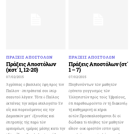
ΠΡΑΞΕΙΣ ΑΠΟΣΤΟΛΩΝ
ΠΡΑΞΕΙΣ ΑΠΟΣΤΟΛΩΝ
Πράξεις Αποστόλων
Πράξεις Αποστόλων (στ΄
(κστ΄ 1, 12-20)
1 – 7)
07/02/2015
07/02/2015
Ἀγρίππας ὁ βασιλεῦς ἔφη πρὸς τὸν
Πληθυνόντων τῶν μαθητῶν
Παῦλον · ἐπιτρέπεταί σοι ὑπὲρ
ἐγένετο γογγυσμὸς τῶν
σεαυτοῦ λέγειν. Τότε ὁ Παῦλος
Ἑλληνιστῶν πρὸς τοὺς Ἑβραίους,
ἐκτείνας τὴν χεῖρα ἀπελογεῖτο·Ἐν
ὅτι παρεθεωροῦντο ἐν τῇ διακονίᾳ
οἷς καὶ πορευόμενος εἰς τὴν
τῇ καθημερινῇ αἱ χῆραι
Δαμασκὸν μετ᾿ ἐξουσίας καὶ
αὐτῶν.Προσκαλεσάμενοι δὲ οἱ
ἐπιτροπῆς τῆς παρὰ τῶν
δώδεκα τὸ πλῆθος τῶν μαθητῶν
ἀρχιερέων, ἡμέρας μέσης κατὰ τὴν
εἶπον· οὐκ ἀρεστόν ἐστιν ἡμᾶς