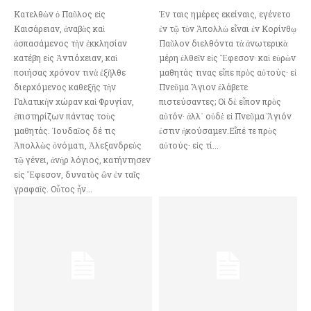
Κατελθὼν ὁ Παῦλος εἰς
Ἐν ταις ημέρες εκείναις, εγένετο
Καισάρειαν, ἀναβὰς καὶ
ἐν τῷ τὸν Ἀπολλὼ εἶναι ἐν Κορίνθῳ
ἀσπασάμενος τὴν ἐκκλησίαν
Παῦλον διελθόντα τὰ ἀνωτερικὰ
κατέβη εἰς Ἀντιόχειαν, καὶ
μέρη ἐλθεῖν εἰς Ἔφεσον· καὶ εὑρὼν
ποιήσας χρόνον τινὰ ἐξῆλθε
μαθητάς τινας εἶπε πρὸς αὐτούς· εἰ
διερχόμενος καθεξῆς τὴν
Πνεῦμα Ἅγιον ἐλάβετε
Γαλατικὴν χώραν καὶ Φρυγίαν,
πιστεύσαντες; Οἱ δὲ εἶπον πρὸς
ἐπιστηρίζων πάντας τοὺς
αὐτόν· ἀλλ᾿ οὐδὲ εἰ Πνεῦμα Ἅγιόν
μαθητάς. Ἰουδαῖος δέ τις
ἐστιν ἠκούσαμεν.Εἶπέ τε πρὸς
Ἀπολλὼς ὀνόματι, Ἀλεξανδρεὺς
αὐτούς· εἰς τί...
τῷ γένει, ἀνὴρ λόγιος, κατήντησεν
εἰς Ἔφεσον, δυνατὸς ὢν ἐν ταῖς
γραφαῖς. Οὗτος ἦν...