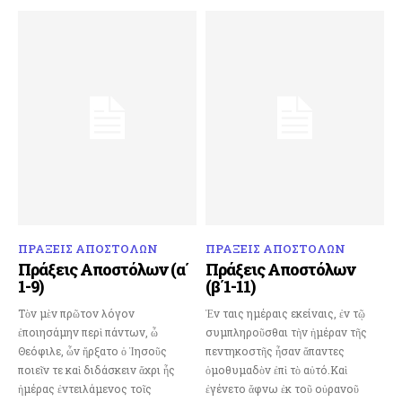
ΠΡΑΞΕΙΣ ΑΠΟΣΤΟΛΩΝ
ΠΡΑΞΕΙΣ ΑΠΟΣΤΟΛΩΝ
Πράξεις Αποστόλων (α΄
Πράξεις Αποστόλων
1-9)
(β΄1-11)
Τὸν μὲν πρῶτον λόγον
Ἐν ταις ημέραις εκείναις, ἐν τῷ
ἐποιησάμην περὶ πάντων, ὦ
συμπληροῦσθαι τὴν ἡμέραν τῆς
Θεόφιλε, ὧν ἤρξατο ὁ Ἰησοῦς
πεντηκοστῆς ἦσαν ἅπαντες
ποιεῖν τε καὶ διδάσκειν ἄχρι ἧς
ὁμοθυμαδὸν ἐπὶ τὸ αὐτό.Καὶ
ἡμέρας ἐντειλάμενος τοῖς
ἐγένετο ἄφνω ἐκ τοῦ οὐρανοῦ