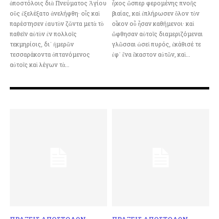
ἀποστόλοις διὰ Πνεύματος Ἁγίου
ἦχος ὥσπερ φερομένης πνοῆς
οὓς ἐξελέξατο ἀνελήφθη· οἷς καὶ
βιαίας, καὶ ἐπλήρωσεν ὅλον τὸν
παρέστησεν ἑαυτὸν ζῶντα μετὰ τὸ
οἶκον οὗ ἦσαν καθήμενοι· καὶ
παθεῖν αὐτὸν ἐν πολλοῖς
ὤφθησαν αὐτοῖς διαμεριζόμεναι
τεκμηρίοις, δι᾿ ἡμερῶν
γλῶσσαι ὡσεὶ πυρός, ἐκάθισέ τε
τεσσαράκοντα ὀπτανόμενος
ἐφ᾿ ἕνα ἕκαστον αὐτῶν, καὶ...
αὐτοῖς καὶ λέγων τὰ...
ΠΡΑΞΕΙΣ ΑΠΟΣΤΟΛΩΝ
ΠΡΑΞΕΙΣ ΑΠΟΣΤΟΛΩΝ