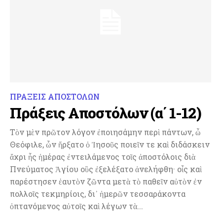
ΠΡΑΞΕΙΣ ΑΠΟΣΤΟΛΩΝ
Πράξεις Αποστόλων (α΄ 1-12)
Τὸν μὲν πρῶτον λόγον ἐποιησάμην περὶ πάντων, ὦ
Θεόφιλε, ὧν ἤρξατο ὁ Ἰησοῦς ποιεῖν τε καὶ διδάσκειν
ἄχρι ἧς ἡμέρας ἐντειλάμενος τοῖς ἀποστόλοις διὰ
Πνεύματος Ἁγίου οὓς ἐξελέξατο ἀνελήφθη· οἷς καὶ
παρέστησεν ἑαυτὸν ζῶντα μετὰ τὸ παθεῖν αὐτὸν ἐν
πολλοῖς τεκμηρίοις, δι᾿ ἡμερῶν τεσσαράκοντα
ὀπτανόμενος αὐτοῖς καὶ λέγων τὰ...