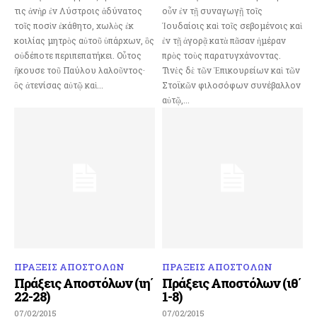
τις ἀνὴρ ἐν Λύστροις ἀδύνατος
οὖν ἐν τῇ συναγωγῇ τοῖς
τοῖς ποσὶν ἐκάθητο, χωλὸς ἐκ
Ἰουδαίοις καὶ τοῖς σεβομένοις καὶ
κοιλίας μητρὸς αὐτοῦ ὑπάρχων, ὃς
ἐν τῇ ἀγορᾷ κατὰ πᾶσαν ἡμέραν
οὐδέποτε περιπεπατήκει. Οὗτος
πρὸς τοὺς παρατυγχάνοντας.
ἤκουσε τοῦ Παύλου λαλοῦντος·
Τινὲς δὲ τῶν Ἐπικουρείων καὶ τῶν
ὃς ἀτενίσας αὐτῷ καὶ...
Στοϊκῶν φιλοσόφων συνέβαλλον
αὐτῷ,...
ΠΡΑΞΕΙΣ ΑΠΟΣΤΟΛΩΝ
ΠΡΑΞΕΙΣ ΑΠΟΣΤΟΛΩΝ
Πράξεις Αποστόλων (ιη΄
Πράξεις Αποστόλων (ιθ΄
22-28)
1-8)
07/02/2015
07/02/2015