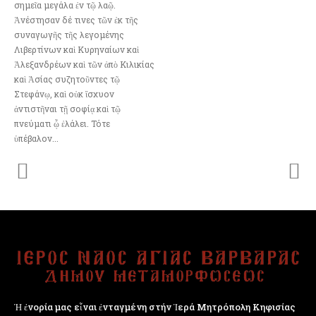
σημεῖα μεγάλα ἐν τῷ λαῷ.
Ἀνέστησαν δέ τινες τῶν ἐκ τῆς
συναγωγῆς τῆς λεγομένης
Λιβερτίνων καὶ Κυρηναίων καὶ
Ἀλεξανδρέων καὶ τῶν ἀπὸ Κιλικίας
καὶ Ἀσίας συζητοῦντες τῷ
Στεφάνῳ, καὶ οὐκ ἴσχυον
ἀντιστῆναι τῇ σοφίᾳ καὶ τῷ
πνεύματι ᾧ ἐλάλει. Τότε
ὑπέβαλον...
Ἡ ἐνορία μας εἶναι ἐνταγμένη στήν Ἱερά Μητρόπολη Κηφισίας