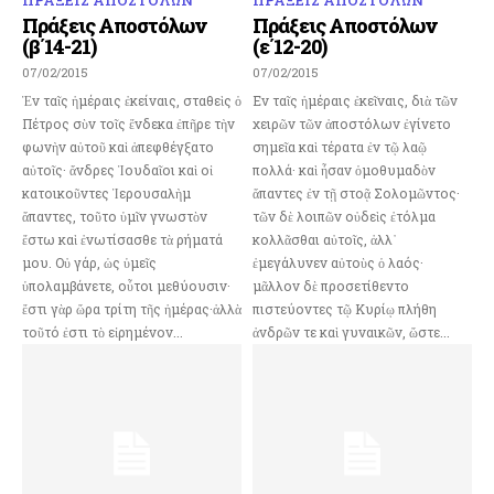
Πράξεις Αποστόλων
Πράξεις Αποστόλων
(β΄14-21)
(ε΄12-20)
07/02/2015
07/02/2015
Ἐν ταῖς ἡμέραις ἐκείναις, σταθεὶς ὁ
Εν ταῖς ἡμέραις ἐκεῖναις, διὰ τῶν
Πέτρος σὺν τοῖς ἕνδεκα ἐπῆρε τὴν
χειρῶν τῶν ἀποστόλων ἐγίνετο
φωνὴν αὐτοῦ καὶ ἀπεφθέγξατο
σημεῖα καὶ τέρατα ἐν τῷ λαῷ
αὐτοῖς· ἄνδρες Ἰουδαῖοι καὶ οἱ
πολλά· καὶ ἦσαν ὁμοθυμαδὸν
κατοικοῦντες Ἱερουσαλὴμ
ἅπαντες ἐν τῇ στοᾷ Σολομῶντος·
ἅπαντες, τοῦτο ὑμῖν γνωστὸν
τῶν δὲ λοιπῶν οὐδεὶς ἐτόλμα
ἔστω καὶ ἐνωτίσασθε τὰ ρήματά
κολλᾶσθαι αὐτοῖς, ἀλλ᾿
μου. Οὐ γάρ, ὡς ὑμεῖς
ἐμεγάλυνεν αὐτοὺς ὁ λαός·
ὑπολαμβάνετε, οὗτοι μεθύουσιν·
μᾶλλον δὲ προσετίθεντο
ἔστι γὰρ ὥρα τρίτη τῆς ἡμέρας·ἀλλὰ
πιστεύοντες τῷ Κυρίῳ πλήθη
τοῦτό ἐστι τὸ εἰρημένον...
ἀνδρῶν τε καὶ γυναικῶν, ὥστε...