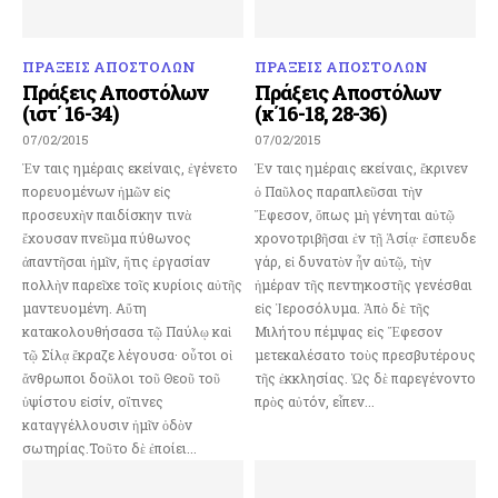
ΠΡΑΞΕΙΣ ΑΠΟΣΤΟΛΩΝ
ΠΡΑΞΕΙΣ ΑΠΟΣΤΟΛΩΝ
Πράξεις Αποστόλων
Πράξεις Αποστόλων
(ιστ΄ 16-34)
(κ΄16-18, 28-36)
07/02/2015
07/02/2015
Ἐν ταις ημέραις εκείναις, ἐγένετο
Ἐν ταις ημέραις εκείναις, ἔκρινεν
πορευομένων ἡμῶν εἰς
ὁ Παῦλος παραπλεῦσαι τὴν
προσευχὴν παιδίσκην τινὰ
Ἔφεσον, ὅπως μὴ γένηται αὐτῷ
ἔχουσαν πνεῦμα πύθωνος
χρονοτριβῆσαι ἐν τῇ Ἀσίᾳ· ἔσπευδε
ἀπαντῆσαι ἡμῖν, ἥτις ἐργασίαν
γάρ, εἰ δυνατὸν ἦν αὐτῷ, τὴν
πολλὴν παρεῖχε τοῖς κυρίοις αὐτῆς
ἡμέραν τῆς πεντηκοστῆς γενέσθαι
μαντευομένη. Αὕτη
εἰς Ἱεροσόλυμα. Ἀπὸ δὲ τῆς
κατακολουθήσασα τῷ Παύλῳ καὶ
Μιλήτου πέμψας εἰς Ἔφεσον
τῷ Σίλᾳ ἔκραζε λέγουσα· οὗτοι οἱ
μετεκαλέσατο τοὺς πρεσβυτέρους
ἄνθρωποι δοῦλοι τοῦ Θεοῦ τοῦ
τῆς ἐκκλησίας. Ὡς δὲ παρεγένοντο
ὑψίστου εἰσίν, οἵτινες
πρὸς αὐτόν, εἶπεν...
καταγγέλλουσιν ἡμῖν ὁδὸν
σωτηρίας.Τοῦτο δὲ ἐποίει...