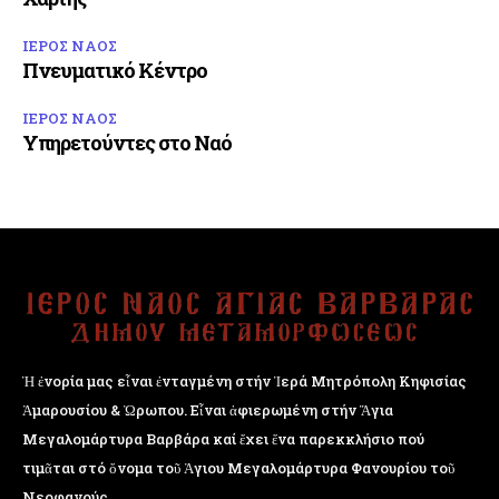
ΙΕΡΟΣ ΝΑΟΣ
Πνευματικό Κέντρο
ΙΕΡΟΣ ΝΑΟΣ
Υπηρετούντες στο Ναό
Ἡ ἐνορία μας εἶναι ἐνταγμένη στήν Ἱερά Μητρόπολη Κηφισίας
Ἁμαρουσίου & Ὠρωπου. Εἶναι ἀφιερωμένη στήν Ἅγια
Μεγαλομάρτυρα Βαρβάρα καί ἔχει ἕνα παρεκκλήσιο πού
τιμᾶται στό ὄνομα τοῦ Ἁγιου Μεγαλομάρτυρα Φανουρίου τοῦ
Νεοφανούς.