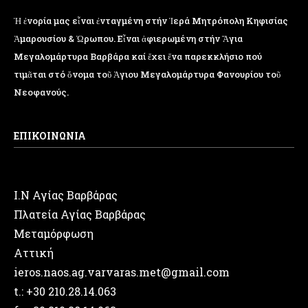
Ἡ ἐνορία μας εἶναι ἐνταγμένη στήν Ἱερά Μητρόπολη Κηφισίας
Ἁμαρουσίου & Ὠρωπου. Εἶναι ἀφιερωμένη στήν Ἅγια
Μεγαλομάρτυρα Βαρβάρα καί ἔχει ἕνα παρεκκλήσιο πού
τιμᾶται στό ὄνομα τοῦ Ἁγιου Μεγαλομάρτυρα Φανουρίου τοῦ
Νεοφανούς.
ΕΠΙΚΟΙΝΩΝΙΑ
Ι.Ν Αγίας Βαρβάρας
Πλατεία Αγίας Βαρβάρας
Μεταμόρφωση
Αττική
ieros.naos.ag.varvaras.met@gmail.com
t.: +30 210.28.14.063