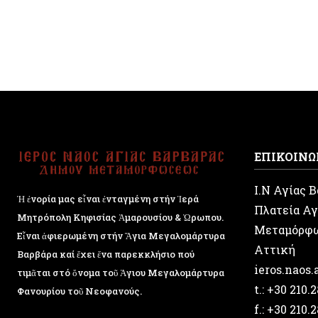
ΕΠΙΚΟΙΝΩ
Ι.Ν Αγίας 
Ἡ ἐνορία μας εἶναι ἐνταγμένη στήν Ἱερά
Πλατεία Αγ
Μητρόπολη Κηφισίας Ἁμαρουσίου & Ὠρωπου.
Μεταμόρφ
Εἶναι ἀφιερωμένη στήν Ἅγια Μεγαλομάρτυρα
Αττική
Βαρβάρα καί ἔχει ἕνα παρεκκλήσιο πού
ieros.naos
τιμᾶται στό ὄνομα τοῦ Ἁγιου Μεγαλομάρτυρα
t.: +30 210.
Φανουρίου τοῦ Νεοφανούς.
f.: +30 210.