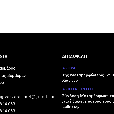
ΝΙΑ
ΔΗΜΟΦΙΛΗ
Βαρβάρας
ΑΡΘΡΑ
Της Μεταμορφώσεως Του 
ίας Βαρβάρας
Χριστού
ωση
ΑΡΧΕΙΑ ΒΙΝΤΕΟ
Σύνδεση Μεταμόρφωση του
.ag.varvaras.met@gmail.com
Γιατί διάλεξε αυτούς τους 
28.14.063
μαθητές;
28.14.063