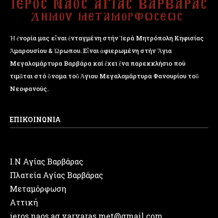
Ἡ ἐνορία μας εἶναι ἐνταγμένη στήν Ἱερά Μητρόπολη Κηφισίας
Ἁμαρουσίου & Ὠρωπου. Εἶναι ἀφιερωμένη στήν Ἅγια
Μεγαλομάρτυρα Βαρβάρα καί ἔχει ἕνα παρεκκλήσιο πού
τιμᾶται στό ὄνομα τοῦ Ἁγιου Μεγαλομάρτυρα Φανουρίου τοῦ
Νεοφανούς.
ΕΠΙΚΟΙΝΩΝΙΑ
Ι.Ν Αγίας Βαρβάρας
Πλατεία Αγίας Βαρβάρας
Μεταμόρφωση
Αττική
ieros.naos.ag.varvaras.met@gmail.com