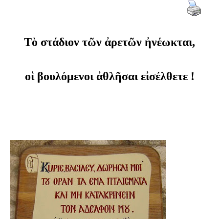
Τὸ στάδιον τῶν ἀρετῶν ἠνέωκται,
οἱ βουλόμενοι ἀθλῆσαι εἰσέλθετε !