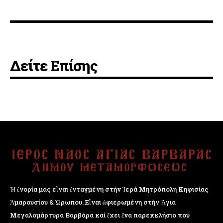
Δείτε Επίσης
Ἡ ἐνορία μας εἶναι ἐνταγμένη στήν Ἱερά Μητρόπολη Κηφισίας
Ἁμαρουσίου & Ὠρωπου. Εἶναι ἀφιερωμένη στήν Ἅγια
Μεγαλομάρτυρα Βαρβάρα καί ἔχει ἕνα παρεκκλήσιο πού