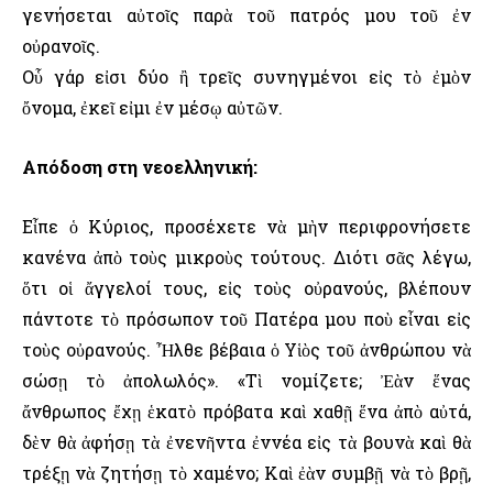
γενήσεται αὐτοῖς παρὰ τοῦ πατρός μου τοῦ ἐν
οὐρανοῖς.
Οὗ γάρ εἰσι δύο ἢ τρεῖς συνηγμένοι εἰς τὸ ἐμὸν
ὄνομα, ἐκεῖ εἰμι ἐν μέσῳ αὐτῶν.
Απόδοση στη νεοελληνική:
Εἶπε ὁ Κύριος, προσέχετε νὰ μὴν περιφρονήσετε
κανένα ἀπὸ τοὺς μικροὺς τούτους. Διότι σᾶς λέγω,
ὅτι οἱ ἄγγελοί τους, εἰς τοὺς οὐρανούς, βλέπουν
πάντοτε τὸ πρόσωπον τοῦ Πατέρα μου ποὺ εἶναι εἰς
τοὺς οὐρανούς. Ἦλθε βέβαια ὁ Υἱὸς τοῦ ἀνθρώπου νὰ
σώσῃ τὸ ἀπολωλός». «Τὶ νομίζετε; Ἐὰν ἕνας
ἄνθρωπος ἔχῃ ἑκατὸ πρόβατα καὶ χαθῇ ἕνα ἀπὸ αὐτά,
δὲν θὰ ἀφήσῃ τὰ ἐνενῆντα ἐννέα εἰς τὰ βουνὰ καὶ θὰ
τρέξῃ νὰ ζητήσῃ τὸ χαμένο; Καὶ ἐὰν συμβῇ νὰ τὸ βρῇ,