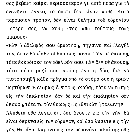
σᾶς βεβαιῶ χαίρει περισσότερον γι’ αὐτὸ παρὰ γιὰ τὰ
ἐνενῆντα ἐννέα, τὰ ὁποῖα δὲν εἶχαν χαθῇ. Κατὰ
παρόμοιον τρόπον, δὲν εἶναι θέλημα τοῦ οὐρανίου
Πατέρα σας, νὰ χαθῇ ἕνας ἀπὸ τούτους τοὺς
μικρούς».
«Ἐὰν ὁ ἀδελφός σου ἁμαρτήσῃ, πήγαινε καὶ ἔλεγξέ
τον, ὅταν θὰ εἶσθε οἱ δύο σας μόνοι. Ἐὰν σὲ ἀκούσῃ,
τότε ἐκέρδισες τὸν ἀδελφόν σου. Ἐὰν δὲν σὲ ἀκούσῃ,
τότε πάρε μαζί σου ἀκόμη ἕνα ἢ δύο, διὰ νὰ
πιστοποιηθῇ κάθε πρᾶγμα ἀπὸ τὸ στόμα δύο ἢ τριῶν
μαρτύρων. Ἐὰν ὅμως δὲν τοὺς ἀκούσῃ, τότε νὰ τὸ πῇς
εἰς τὴν ἐκκλησίαν· ἐὰν δὲ καὶ τὴν ἐκκλησίαν δὲν
ἀκούσῃ, τότε νὰ τὸν θεωρῇς ὡς ἐθνικὸν ἢ τελώνην.
Ἀλήθεια σᾶς λέγω, ὅτι ὅσα δέσετε εἰς τὴν γῆν, θὰ
εἶναι δεμένα εἰς τὸν οὐρανόν, καὶ ὅσα λύσετε εἰς τὴν
γῆν, θὰ εἶναι λυμένα εἰς τὸν οὐρανόν». «Ἐπίσης σᾶς