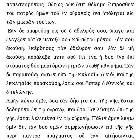
πεπλανημένοις. Οὕτως οὐκ ἔστι θέλημα ἔμπροσθεν
τοῦ πατρὸς ὑμῶν τοῦ ἐν οὐρανοῖς ἵνα ἀπόληται εἷς
τῶν μικρῶν τούτων.
᾿Εὰν δὲ ἁμαρτήσῃ εἰς σὲ ὁ ἀδελφός σου, ὕπαγε καὶ
ἔλεγξον αὐτὸν μεταξὺ σοῦ καὶ αὐτοῦ μόνου· ἐάν σου
ἀκούσῃ, ἐκέρδησας τὸν ἀδελφόν σου· ἐὰν δὲ μὴ
ἀκούσῃ, παράλαβε μετὰ σοῦ ἔτι ἕνα ἢ δύο, ἵνα ἐπὶ
στόματος δύο μαρτύρων ἢ τριῶν σταθῇ πᾶν ρῆμα. Ἐὰν
δὲ παρακούσῃ αὐτῶν, εἰπὲ τῇ ἐκκλησίᾳ· ἐὰν δὲ καὶ τῆς
ἐκκλησίας παρακούσῃ, ἔστω σοι ὥσπερ ὁ ἐθνικὸς καὶ
ὁ τελώνης.
Ἀμὴν λέγω ὑμῖν, ὅσα ἐὰν δήσητε ἐπὶ τῆς γῆς, ἔσται
δεδεμένα ἐν τῷ οὐρανῷ, καὶ ὅσα ἐὰν λύσητε ἐπὶ τῆς
γῆς, ἔσται λελυμένα ἐν τῷ οὐρανῷ. Πάλιν ἀμὴν λέγω
ὑμῖν ὅτι ἐὰν δύο ὑμῶν συμφωνήσωσιν ἐπὶ τῆς γῆς
περὶ παντὸς πράγματος οὗ ἐὰν αἰτήσωνται,