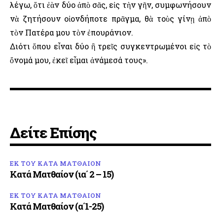
λέγω, ὅτι ἐὰν δύο ἀπὸ σᾶς, εἰς τὴν γῆν, συμφωνήσουν
νὰ ζητήσουν οἱονδήποτε πρᾶγμα, θὰ τοὺς γίνῃ ἀπὸ
τὸν Πατέρα μου τὸν ἐπουράνιον.
Διότι ὅπου εἶναι δύο ἢ τρεῖς συγκεντρωμένοι εἰς τὸ
ὄνομά μου, ἐκεῖ εἶμαι ἀνάμεσά τους».
Δείτε Επίσης
ΕΚ ΤΟΥ ΚΑΤΑ ΜΑΤΘΑΙΟΝ
Κατά Ματθαίον (ια΄ 2 – 15)
ΕΚ ΤΟΥ ΚΑΤΑ ΜΑΤΘΑΙΟΝ
Κατά Ματθαίον (α΄1-25)