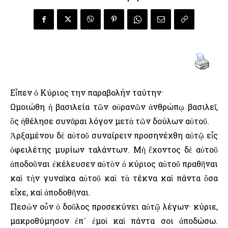
Εἶπεν ὁ Κύριος την παραβολήν ταύτην·
Ωμοιώθη ἡ βασιλεία τῶν οὐρανῶν ἀνθρώπῳ βασιλεῖ,
ὃς ἠθέλησε συνᾶραι λόγον μετὰ τῶν δούλων αὐτοῦ.
Ἀρξαμένου δὲ αὐτοῦ συναίρειν προσηνέχθη αὐτῷ εἷς
ὀφειλέτης μυρίων ταλάντων. Μὴ ἔχοντος δὲ αὐτοῦ
ἀποδοῦναι ἐκέλευσεν αὐτὸν ὁ κύριος αὐτοῦ πραθῆναι
καὶ τὴν γυναῖκα αὐτοῦ καὶ τὰ τέκνα καὶ πάντα ὅσα
εἶχε, καὶ ἀποδοθῆναι.
Πεσὼν οὖν ὁ δοῦλος προσεκύνει αὐτῷ λέγων· κύριε,
μακροθύμησον ἐπ᾿ ἐμοὶ καὶ πάντα σοι ἀποδώσω.