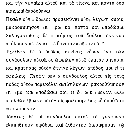
καὶ τὴν γυναῖκα αὐτοῦ καὶ τὰ τέκνα καὶ πάντα ὅσα
εἶχε, καὶ ἀποδοθῆναι.
Πεσὼν οὖν ὁ δοῦλος προσεκύνει αὐτῷ λέγων· κύριε,
μακροθύμησον ἐπ᾿ ἐμοὶ καὶ πάντα σοι ἀποδώσω.
Σπλαγχνισθεὶς δὲ ὁ κύριος τοῦ δούλου ἐκείνου
ἀπέλυσεν αὐτὸν καὶ τὸ δάνειον ἀφῆκεν αὐτῷ.
Ἐξελθὼν δὲ ὁ δοῦλος ἐκεῖνος εὗρεν ἕνα τῶν
συνδούλων αὐτοῦ, ὃς ὤφειλεν αὐτῷ ἑκατὸν δηνάρια,
καὶ κρατήσας αὐτὸν ἔπνιγε λέγων· ἀπόδος μοι εἴ τι
ὀφείλεις. Πεσὼν οὖν ὁ σύνδουλος αὐτοῦ εἰς τοὺς
πόδας αὐτοῦ παρεκάλει αὐτὸν λέγων· μακροθύμησον
ἐπ᾿ ἐμοὶ καὶ ἀποδώσω σοι. Ὁ δὲ οὐκ ἤθελεν, ἀλλὰ
ἀπελθὼν ἔβαλεν αὐτὸν εἰς φυλακὴν ἕως οὗ ἀποδῷ τὸ
ὀφειλόμενον.
Ἰδόντες δὲ οἱ σύνδουλοι αὐτοῦ τὰ γενόμενα
ἐλυπήθησαν σφόδρα, καὶ ἐλθόντες διεσάφησαν τῷ