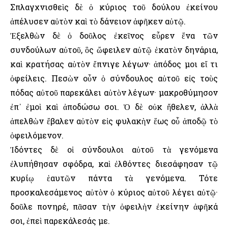
Σπλαγχνισθεὶς δὲ ὁ κύριος τοῦ δούλου ἐκείνου
ἀπέλυσεν αὐτὸν καὶ τὸ δάνειον ἀφῆκεν αὐτῷ.
Ἐξελθὼν δὲ ὁ δοῦλος ἐκεῖνος εὗρεν ἕνα τῶν
συνδούλων αὐτοῦ, ὃς ὤφειλεν αὐτῷ ἑκατὸν δηνάρια,
καὶ κρατήσας αὐτὸν ἔπνιγε λέγων· ἀπόδος μοι εἴ τι
ὀφείλεις. Πεσὼν οὖν ὁ σύνδουλος αὐτοῦ εἰς τοὺς
πόδας αὐτοῦ παρεκάλει αὐτὸν λέγων· μακροθύμησον
ἐπ᾿ ἐμοὶ καὶ ἀποδώσω σοι. Ὁ δὲ οὐκ ἤθελεν, ἀλλὰ
ἀπελθὼν ἔβαλεν αὐτὸν εἰς φυλακὴν ἕως οὗ ἀποδῷ τὸ
ὀφειλόμενον.
Ἰδόντες δὲ οἱ σύνδουλοι αὐτοῦ τὰ γενόμενα
ἐλυπήθησαν σφόδρα, καὶ ἐλθόντες διεσάφησαν τῷ
κυρίῳ ἑαυτῶν πάντα τὰ γενόμενα. Τότε
προσκαλεσάμενος αὐτὸν ὁ κύριος αὐτοῦ λέγει αὐτῷ·
δοῦλε πονηρέ, πᾶσαν τὴν ὀφειλὴν ἐκείνην ἀφῆκά
σοι, ἐπεὶ παρεκάλεσάς με.