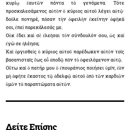
κυρίῳ ἑαυτῶν πάντα τὰ γενόμενα. Τότε
προσκαλεσάμενος αὐτὸν ὁ κύριος αὐτοῦ λέγει αὐτῷ·
δοῦλε πονηρέ, πᾶσαν τὴν ὀφειλὴν ἐκείνην ἀφῆκά
σοι, ἐπεὶ παρεκάλεσάς με.
Οὐκ ἔδει καὶ σὲ ἐλεῆσαι τὸν σύνδουλόν σου, ὡς καὶ
ἐγώ σε ἠλέησα;
Καὶ ὀργισθεὶς ὁ κύριος αὐτοῦ παρέδωκεν αὐτὸν τοῖς
βασανισταῖς ἕως οὗ ἀποδῷ πᾶν τὸ ὀφειλόμενον αὐτῷ.
Οὕτω καὶ ὁ πατήρ μου ὁ ἐπουράνιος ποιήσει ὑμῖν, ἐὰν
μὴ ἀφῆτε ἕκαστος τῷ ἀδελφῷ αὐτοῦ ἀπὸ τῶν καρδιῶν
ὑμῶν τὰ παραπτώματα αὐτῶν.
Δείτε Επίσης