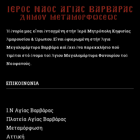
Ἡ ἐνορία μας εἶναι ἐνταγμένη στήν Ἱερά Μητρόπολη Κηφισίας
Ἁμαρουσίου & Ὠρωπου. Εἶναι ἀφιερωμένη στήν Ἅγια
Μεγαλομάρτυρα Βαρβάρα καί ἔχει ἕνα παρεκκλήσιο πού
τιμᾶται στό ὄνομα τοῦ Ἁγιου Μεγαλομάρτυρα Φανουρίου τοῦ
Νεοφανούς.
ΕΠΙΚΟΙΝΩΝΙΑ
Ι.Ν Αγίας Βαρβάρας
Πλατεία Αγίας Βαρβάρας
Μεταμόρφωση
Αττική