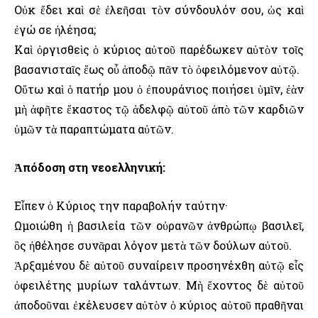
Οὐκ ἔδει καὶ σὲ ἐλεῆσαι τὸν σύνδουλόν σου, ὡς καὶ
ἐγώ σε ἠλέησα;
Καὶ ὀργισθεὶς ὁ κύριος αὐτοῦ παρέδωκεν αὐτὸν τοῖς
βασανισταῖς ἕως οὗ ἀποδῷ πᾶν τὸ ὀφειλόμενον αὐτῷ.
Οὕτω καὶ ὁ πατήρ μου ὁ ἐπουράνιος ποιήσει ὑμῖν, ἐὰν
μὴ ἀφῆτε ἕκαστος τῷ ἀδελφῷ αὐτοῦ ἀπὸ τῶν καρδιῶν
ὑμῶν τὰ παραπτώματα αὐτῶν.
Ἀπόδοση στη νεοελληνική:
Εἶπεν ὁ Κύριος την παραβολήν ταύτην·
Ωμοιώθη ἡ βασιλεία τῶν οὐρανῶν ἀνθρώπῳ βασιλεῖ,
ὃς ἠθέλησε συνᾶραι λόγον μετὰ τῶν δούλων αὐτοῦ.
Ἀρξαμένου δὲ αὐτοῦ συναίρειν προσηνέχθη αὐτῷ εἷς
ὀφειλέτης μυρίων ταλάντων. Μὴ ἔχοντος δὲ αὐτοῦ
ἀποδοῦναι ἐκέλευσεν αὐτὸν ὁ κύριος αὐτοῦ πραθῆναι