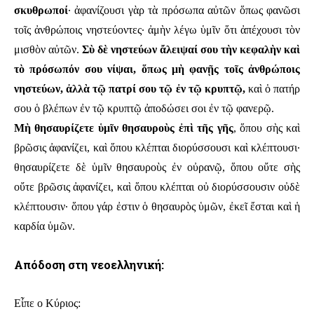
σκυθρωποί
· ἀφανίζουσι γὰρ τὰ πρόσωπα αὐτῶν ὅπως φανῶσι
τοῖς ἀνθρώποις νηστεύοντες· ἀμὴν λέγω ὑμῖν ὅτι ἀπέχουσι τὸν
μισθὸν αὐτῶν.
Σὺ δὲ νηστεύων ἄλειψαί σου τὴν κεφαλὴν καὶ
τὸ πρόσωπόν σου νίψαι, ὅπως μὴ φανῇς τοῖς ἀνθρώποις
νηστεύων, ἀλλὰ τῷ πατρί σου τῷ ἐν τῷ κρυπτῷ,
καὶ ὁ πατήρ
σου ὁ βλέπων ἐν τῷ κρυπτῷ ἀποδώσει σοι ἐν τῷ φανερῷ.
Μὴ θησαυρίζετε ὑμῖν θησαυροὺς ἐπὶ τῆς γῆς
, ὅπου σὴς καὶ
βρῶσις ἀφανίζει, καὶ ὅπου κλέπται διορύσσουσι καὶ κλέπτουσι·
θησαυρίζετε δὲ ὑμῖν θησαυροὺς ἐν οὐρανῷ, ὅπου οὔτε σὴς
οὔτε βρῶσις ἀφανίζει, καὶ ὅπου κλέπται οὐ διορύσσουσιν οὐδὲ
κλέπτουσιν· ὅπου γάρ ἐστιν ὁ θησαυρὸς ὑμῶν, ἐκεῖ ἔσται καὶ ἡ
καρδία ὑμῶν.
Απόδοση στη νεοελληνική:
Εἶπε ο Κύριος: