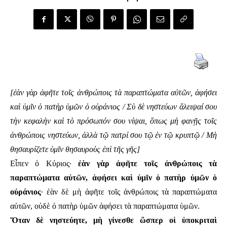
[ἐὰν γὰρ ἀφῆτε τοῖς ἀνθρώποις τὰ παραπτώματα αὐτῶν, ἀφήσει
καὶ ὑμῖν ὁ πατὴρ ὑμῶν ὁ οὐράνιος / Σὺ δὲ νηστεύων ἄλειψαί σου
τὴν κεφαλὴν καὶ τὸ πρόσωπόν σου νίψαι, ὅπως μὴ φανῇς τοῖς
ἀνθρώποις νηστεύων, ἀλλὰ τῷ πατρί σου τῷ ἐν τῷ κρυπτῷ / Μὴ
θησαυρίζετε ὑμῖν θησαυροὺς ἐπὶ τῆς γῆς]
Εἶπεν ὁ Κύριος·
ἐὰν γὰρ ἀφῆτε τοῖς ἀνθρώποις τὰ
παραπτώματα αὐτῶν, ἀφήσει καὶ ὑμῖν ὁ πατὴρ ὑμῶν ὁ
οὐράνιος
· ἐὰν δὲ μὴ ἀφῆτε τοῖς ἀνθρώποις τὰ παραπτώματα
αὐτῶν, οὐδὲ ὁ πατὴρ ὑμῶν ἀφήσει τὰ παραπτώματα ὑμῶν.
Ὅταν δὲ νηστεύητε, μὴ γίνεσθε ὥσπερ οἱ ὑποκριταὶ