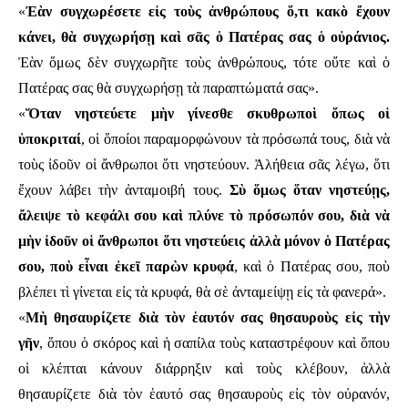
«
Ἐὰν συγχωρέσετε εἰς τοὺς ἀνθρώπους ὅ,τι κακὸ ἔχουν
κάνει, θὰ συγχωρήσῃ καὶ σᾶς ὁ Πατέρας σας ὁ οὐράνιος.
Ἐὰν ὅμως δὲν συγχωρῆτε τοὺς ἀνθρώπους, τότε οὔτε καὶ ὁ
Πατέρας σας θὰ συγχωρήσῃ τὰ παραπτώματά σας».
«
Ὅταν νηστεύετε μὴν γίνεσθε σκυθρωποὶ ὅπως οἱ
ὑποκριταί
, οἱ ὅποίοι παραμορφώνουν τὰ πρόσωπά τους, διὰ νὰ
τοὺς ἰδοῦν οἱ ἄνθρωποι ὅτι νηστεύουν. Ἀλήθεια σᾶς λέγω, ὅτι
ἔχουν λάβει τὴν ἀνταμοιβή τους.
Σὺ ὅμως ὅταν νηστεύῃς,
ἄλειψε τὸ κεφάλι σου καὶ πλύνε τὸ πρόσωπόν σου, διὰ νὰ
μὴν ἰδοῦν οἱ ἄνθρωποι ὅτι νηστεύεις ἀλλὰ μόνον ὁ Πατέρας
σου, ποὺ εἶναι ἐκεῖ παρὼν κρυφά
, καὶ ὁ Πατέρας σου, ποὺ
βλέπει τὶ γίνεται εἰς τὰ κρυφά, θὰ σὲ ἀνταμείψῃ εἰς τὰ φανερά».
«
Μὴ θησαυρίζετε διὰ τὸν ἑαυτόν σας θησαυροὺς εἰς τὴν
γῆν
, ὅπου ὁ σκόρος καὶ ἡ σαπίλα τοὺς καταστρέφουν καὶ ὅπου
οἱ κλέπται κάνουν διάρρηξιν καὶ τοὺς κλέβουν, ἀλλὰ
θησαυρίζετε διὰ τὸν ἑαυτό σας θησαυροὺς εἰς τὸν οὐρανόν,