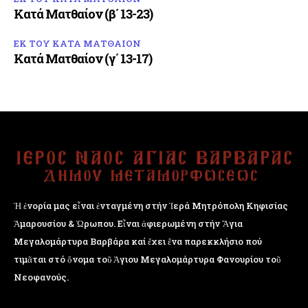
Κατά Ματθαίον (β΄ 13-23)
ΕΚ ΤΟΥ ΚΑΤΑ ΜΑΤΘΑΙΟΝ
Κατά Ματθαίον (γ΄ 13-17)
Ἡ ἐνορία μας εἶναι ἐνταγμένη στήν Ἱερά Μητρόπολη Κηφισίας
Ἁμαρουσίου & Ὠρωπου. Εἶναι ἀφιερωμένη στήν Ἅγια
Μεγαλομάρτυρα Βαρβάρα καί ἔχει ἕνα παρεκκλήσιο πού
τιμᾶται στό ὄνομα τοῦ Ἁγιου Μεγαλομάρτυρα Φανουρίου τοῦ
Νεοφανούς.