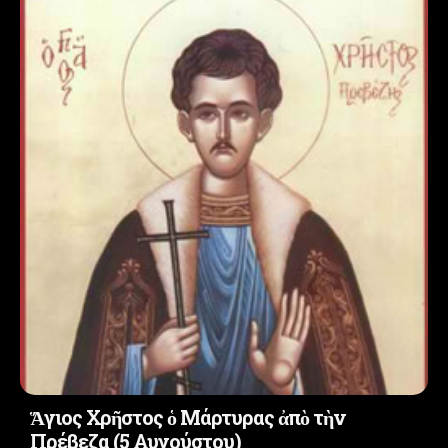
Ἅγιος Χρῆστος ὁ Μάρτυρας ἀπὸ τὴν
Πρέβεζα (5 Αυγούστου)