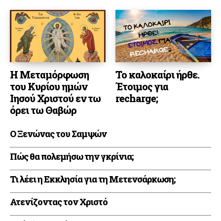
Η Μεταμόρφωση
Το καλοκαίρι ήρθε.
του Κυρίου ημών
Έτοιμος για
Ιησού Χριστού εν τω
recharge;
όρει τω Θαβώρ
Ο Ξενώνας του Σαμψών
Πώς θα πολεμήσω την γκρίνια;
Τι λέει η Εκκλησία για τη Μετενσάρκωση;
Ατενίζοντας τον Χριστό