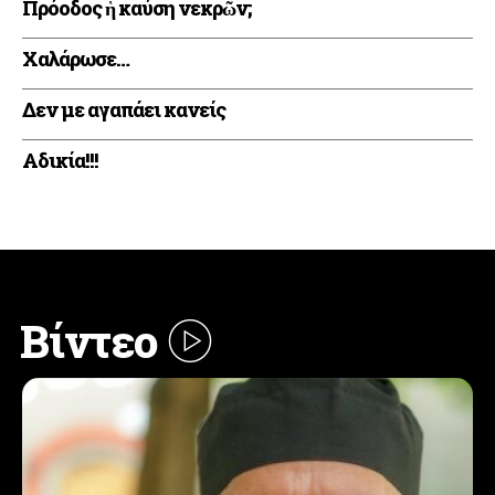
Πρόοδος ἡ καύση νεκρῶν;
Xαλάρωσε…
Δεν με αγαπάει κανείς
Αδικία!!!
Βίντεο