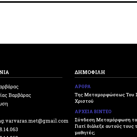
ΝΙΑ
ΔΗΜΟΦΙΛΗ
Βαρβάρας
ΑΡΘΡΑ
Της Μεταμορφώσεως Του 
ίας Βαρβάρας
Χριστού
ωση
ΑΡΧΕΙΑ ΒΙΝΤΕΟ
Σύνδεση Μεταμόρφωση του
.ag.varvaras.met@gmail.com
Γιατί διάλεξε αυτούς τους 
28.14.063
μαθητές;