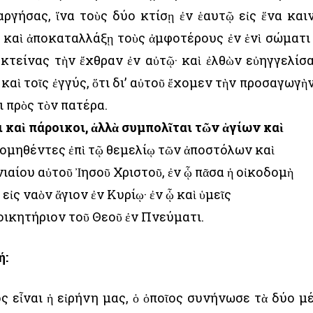
ργήσας, ἵνα τοὺς δύο κτίσῃ ἐν ἑαυτῷ εἰς ἕνα και
 καὶ ἀποκαταλλάξῃ τοὺς ἀμφοτέρους ἐν ἑνὶ σώματι
οκτείνας τὴν ἔχθραν ἐν αὐτῷ· καὶ ἐλθὼν εὐηγγελίσ
καὶ τοῖς ἐγγύς, ὅτι δι’ αὐτοῦ ἔχομεν τὴν προσαγωγὴν
ι πρὸς τὸν πατέρα.
ι καὶ πάροικοι, ἀλλὰ συμπολῖται τῶν ἁγίων καὶ
δομηθέντες ἐπὶ τῷ θεμελίῳ τῶν ἀποστόλων καὶ
αίου αὐτοῦ Ἰησοῦ Χριστοῦ, ἐν ᾧ πᾶσα ἡ οἰκοδομὴ
ἰς ναὸν ἅγιον ἐν Κυρίῳ· ἐν ᾧ καὶ ὑμεῖς
οικητήριον τοῦ Θεοῦ ἐν Πνεύματι.
ή:
ς εἶναι ἡ εἰρήνη μας, ὁ ὁποῖος συνήνωσε τὰ δύο μ