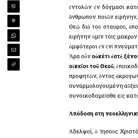
ἐντολῶν ἐν δόγμασι κατα
ἄνθρωπον ποιῶν εἰρήνην,
Θεῷ διὰ τοῦ σταυροῦ, ἀπ
εἰρήνην ὑμῖν τοῖς μακρὰν 
ἀμφότεροι ἐν ἑνὶ πνεύματ
Ἄρα οὖν
οὐκέτι ἐστὲ ξένο
οἰκεῖοι τοῦ Θεοῦ
, ἐποικο
προφητῶν, ὄντος ἀκρογωνι
συναρμολογουμένη αὔξει ε
συνοικοδομεῖσθε εἰς κατ
Ἀπόδοση στη νεοελληνικ
Ἀδελφοί, ὁ Ἰησοῦς Χριστό