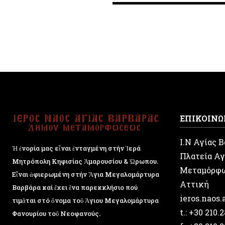
ΕΠΙΚΟΙΝΩ
Ι.Ν Αγίας 
Ἡ ἐνορία μας εἶναι ἐνταγμένη στήν Ἱερά
Πλατεία Αγ
Μητρόπολη Κηφισίας Ἁμαρουσίου & Ὠρωπου.
Μεταμόρφ
Εἶναι ἀφιερωμένη στήν Ἅγια Μεγαλομάρτυρα
Αττική
Βαρβάρα καί ἔχει ἕνα παρεκκλήσιο πού
ieros.naos
τιμᾶται στό ὄνομα τοῦ Ἁγιου Μεγαλομάρτυρα
t.: +30 210.
Φανουρίου τοῦ Νεοφανούς.