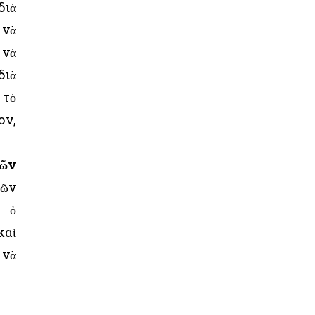
διὰ
 νὰ
 νὰ
διὰ
 τὸ
ον,
τῶν
τῶν
ι ὁ
καὶ
 νὰ