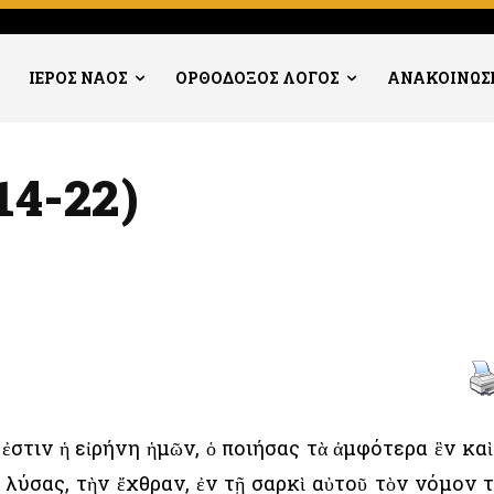
ΙΕΡΟΣ ΝΑΟΣ
ΟΡΘΟΔΟΞΟΣ ΛΟΓΟΣ
ΑΝΑΚΟΙΝΩΣ
14-22)
ἐστιν ἡ εἰρήνη ἡμῶν, ὁ ποιήσας τὰ ἀμφότερα ἓν καὶ
λύσας, τὴν ἔχθραν, ἐν τῇ σαρκὶ αὐτοῦ τὸν νόμον 