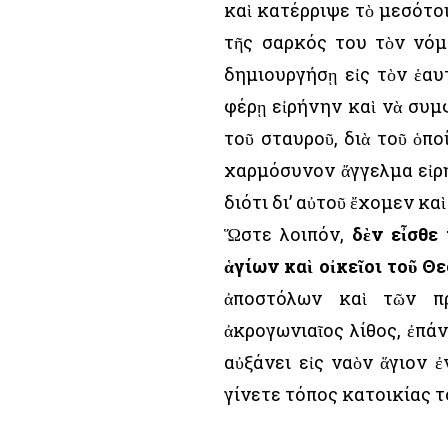
καὶ κατέρριψε τὸ μεσότο
τῆς σαρκός του τὸν νόμ
δημιουργήσῃ εἰς τὸν ἑαυ
φέρῃ εἰρήνην καὶ νὰ συμφ
τοῦ σταυροῦ, διὰ τοῦ ὁπο
χαρμόσυνον ἄγγελμα εἰρήν
διότι δι’ αὐτοῦ ἔχομεν κα
Ὥστε λοιπόν,
δὲν εἶσθε
ἁγίων καὶ οἰκεῖοι τοῦ Θε
ἀποστόλων καὶ τῶν πρ
ἀκρογωνιαῖος λίθος, ἐπάν
αὐξάνει εἰς ναὸν ἅγιον 
γίνετε τόπος κατοικίας τ