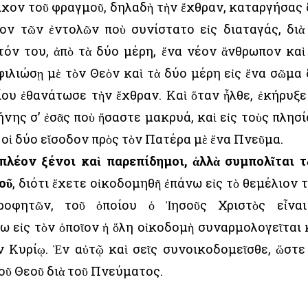
ιχον τοῦ φραγμοῦ, δηλαδὴ τὴν ἔχθραν, καταργήσας 
ον τῶν ἐντολῶν ποὺ συνίστατο εἰς διαταγάς, διὰ
τόν του, ἀπὸ τὰ δύο μέρη, ἕνα νέον ἄνθρωπον καὶ
ιλιώσῃ μὲ τὸν Θεὸν καὶ τὰ δύο μέρη εἰς ἕνα σῶμα 
ίου ἐθανάτωσε τὴν ἔχθραν. Καὶ ὅταν ἦλθε, ἐκήρυξε
ης σ’ ἐσᾶς ποὺ ἤσαστε μακρυά, καὶ εἰς τοὺς πλησί
ὶ οἱ δύο εἴσοδον πρὸς τὸν Πατέρα μὲ ἕνα Πνεῦμα.
 πλέον ξένοι καὶ παρεπίδημοι, ἀλλὰ συμπολῖται 
οῦ
, διότι ἔχετε οἰκοδομηθῆ ἐπάνω εἰς τὸ θεμέλιον 
οφητῶν, τοῦ ὁποίου ὁ Ἰησοῦς Χριστὸς εἶνα
ω εἰς τὸν ὁποῖον ἡ ὅλη οἰκοδομὴ συναρμολογεῖται 
ἐν Κυρίῳ. Ἐν αὐτῷ καὶ σεῖς συνοικοδομεῖσθε, ὥστε
οῦ Θεοῦ διὰ τοῦ Πνεύματος.